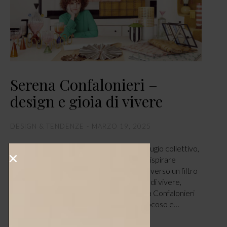
Serena Confalonieri –
design e gioia di vivere
DESIGN & TENDENZE
MARZO 19, 2025
di Roberta Del Vaglio. Il suo studio è un rifugio collettivo,
dove lavora a diversi progetti lasciandosi ispirare
volentieri dal Bauhaus, declinandolo attraverso un filtro
personale fatto di pura ispirazione e gioia di vivere,
momenti conviviali e colori accesi. Serena Confalonieri
sa trovare il giusto equilibrio tra spirito giocoso e…
LEGGI ARTICOLO