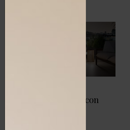
Lampade outdoor
ricaricabili – libertà con
stile
DESIGN & TENDENZE
MARZO 18, 2025