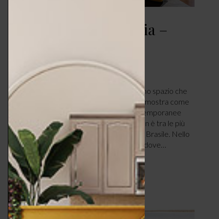
Appartamento Galeria –
puro stile
CASA
MARZO 15, 2025
Una sintesi perfetta tra storia e design: uno spazio che
riflette la personalità dei suoi abitanti e dimostra come
l’architettura antica e le innovazioni contemporanee
possano coesistere in armonia. La location è tra le più
vivaci e dinamiche al mondo: San Paolo in Brasile. Nello
specifico, nell’elegante quartiere Jardins dove…
LEGGI ARTICOLO