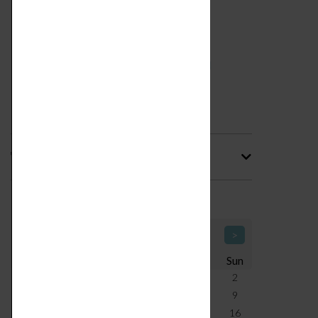
Tag
Calendario Icone di Design
<
August 2026
>
Mon
Tue
Wed
Thu
Fri
Sat
Sun
27
28
29
30
31
1
2
3
4
5
6
7
8
9
10
11
12
13
14
15
16