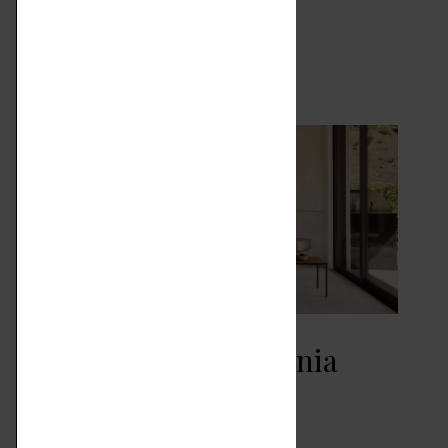
Oppure, in abitazioni d’epoca,…
LEGGI ARTICOLO
Idee di stile – California
dreaming
CASA
MARZO 9, 2025