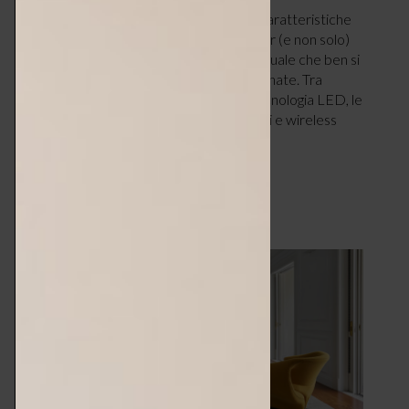
Leggerezza, colore, praticità: queste le caratteristiche
del lighting dedicato alle serate en plein air (e non solo)
grazie a una versatilità estetica e concettuale che ben si
adatta alle dinamiche funzionali più aggiornate. Tra
design e funzionalità, supportate dalla tecnologia LED, le
lampade outdoor trasportabili, ricaricabili e wireless
rispondono al…
LEGGI ARTICOLO