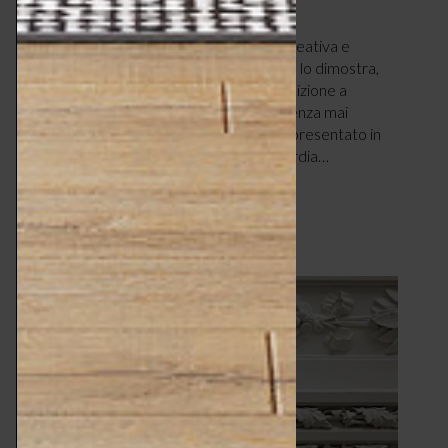
DESIGN & TENDENZE
MARZO 12, 2025
di Evi Mibelli. Aperta, ricettiva, curiosa, creativa e
magistralmente concreta. La sua carriera lo dimostra,
come dimostra la sua eclettica predisposizione a
lavorare su più livelli e ambiti differenti, senza mai
perdere di vista il punto di arrivo. Ha rappresentato in
coda agli anni ’90 e i primi 2000 l’avanguardia…
LEGGI ARTICOLO