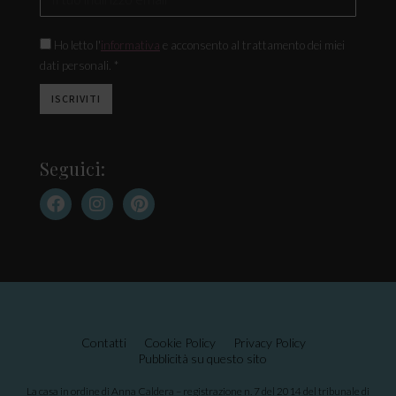
Ho letto l'
informativa
e acconsento al trattamento dei miei
dati personali. *
Seguici:
Contatti
Cookie Policy
Privacy Policy
Pubblicità su questo sito
La casa in ordine di Anna Caldera – registrazione n. 7 del 2014 del tribunale di