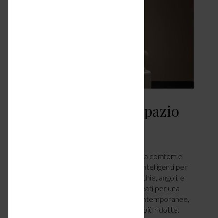
Doccia – relax salvaspazio
CASA
MARZO 10, 2025
di Arianna Giancaterina. Senza rinunciare a comfort e
prestazioni, si possono trovare soluzioni intelligenti per
sfruttare ogni centimetro disponibile: nicchie, angoli, e
perfino rientranze, diventano i migliori alleati per una
zona comfort tutta per sé. Nelle case contemporanee,
si trovano bagni dalle dimensioni sempre più ridotte.