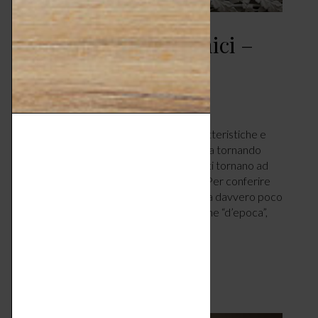
Rosoni, profili e cornici –
plus charmant
CASA
MARZO 11, 2025
di Arianna Giancaterina. Differenze, caratteristiche e
costi di un décor dal sapore antico che sta tornando
prepotentemente in auge: soffitti e pareti tornano ad
essere i protagonisti dell’interior design. Per conferire
uno stile personale alla propria casa basta davvero poco
e una tendenza, considerata da molti come “d’epoca”,
aiuta invece…
LEGGI ARTICOLO