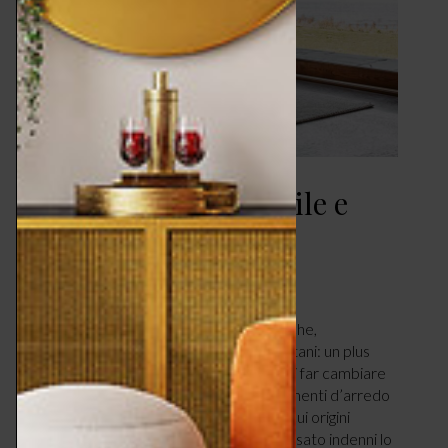
Tappeti – tesori di stile e
artigianato
CASA
MARZO 13, 2025
di Marta Bellacosa. Evocano terre esotiche,
trasportando mente e anima in luoghi lontani: un plus
irrinunciabile dell’interior design, capaci di far cambiare
volto a qualsiasi ambiente. Sono complementi d’arredo
che racchiudono una storia millenaria, le cui origini
affondano nell’antichità, e hanno attraversato indenni lo