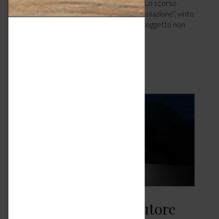
Blogger”, in collaborazione con Easy Life. Lo scorso
giugno il tema del concorso era “la prima colazione“, vinto
da Francesca Vanolo. Per luglio invece, il soggetto non
poteva non essere attinente al caldo e…
LEGGI ARTICOLO
Cini&Nils – luce d’autore