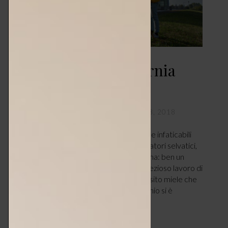
Bubble BeeHive – l’arnia
urbana
CASA
,
DESIGN & TENDENZE
LUGLIO 28, 2018
Arriva l‘arnia urbana. Le api, queste piccole infaticabili
lavoratrici, insieme ad altri insetti impollinatori selvatici,
giocano un ruolo essenziale nell’ecosistema: ben un
terzo del nostro cibo è fornito dal loro prezioso lavoro di
impollinazione, oltre ovviamente allo squisito miele che
producono. Purtroppo, nell’ultimo decennio si è
registrata, in tutta Europa,…
LEGGI ARTICOLO