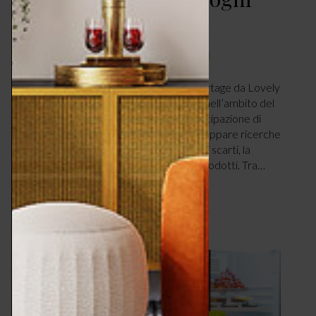
abbandonati
DESIGN & TENDENZE
LUGLIO 25, 2018
di Marta Santacatterina. Ancora un reportage da Lovely
Waste, l’iniziativa organizzata da Source nell’ambito del
FuoriSalone 2018 e che ha visto la partecipazione di
giovani designer, tutti impegnati nello sviluppare ricerche
relative ai temi principali, cioè il riuso degli scarti, la
riduzione dei rifiuti e la sostenibilità dei prodotti. Tra…
LEGGI ARTICOLO