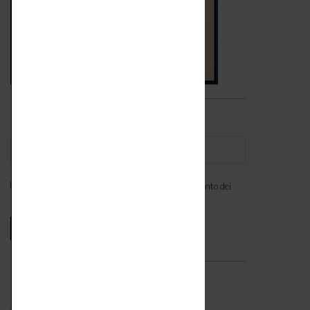
Iscriviti alla newsletter
Ho letto l'
informativa
e acconsento al trattamento dei
miei dati personali. *
Seguici