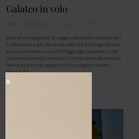
Galateo in volo
NON CATEGORIZZATO
LUGLIO 29, 2018
Sarà un compagno(a) di viaggio piacevole o sgradevole?
La domanda è più che lecita visto che il Ferragosto non
è poi così lontano e scatta il fuggi fuggi vacanziero. Che
siano lontane mete esotiche o tratte aeree più brevi, la
speranza di non incappare nel tuo peggiore incubo
rimane. Ed…
LEGGI ARTICOLO