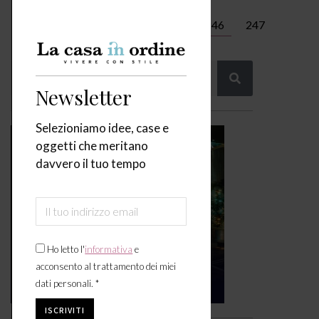
←
1
…
244
245
246
247
248
…
334
→
Newsletter
Selezioniamo idee, case e
oggetti che meritano
davvero il tuo tempo
Ho letto l'
informativa
e
acconsento al trattamento dei miei
dati personali. *