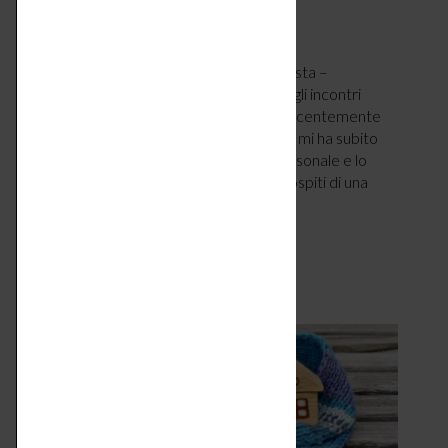
CASA
LUGLIO 13, 2018
di Stefania Fanchini – architetto paesaggista –
stefaniafanchini.it È strano come a volte gli incontri
casuali siano poi quelli più interessanti. Recentemente
ho conosciuto a cena Luta Bettonica che mi ha subito
incuriosito per lo stile estremamente personale e lo
sguardo aperto e disponibile. Entrambe ospiti di una
cara amica, scopro…
LEGGI ARTICOLO