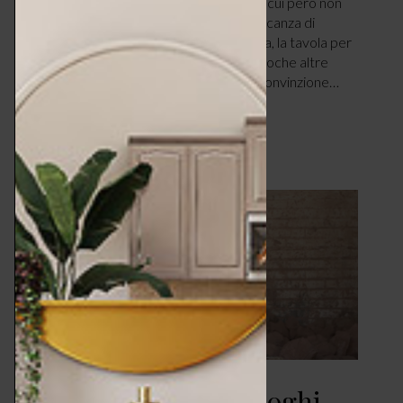
gesto che compiamo quotidianamente, a cui però non
dedichiamo generale attenzione per mancanza di
tempo o voglia. Eccezione a questa regola, la tavola per
le feste (Natale, Capodanno, Pasqua) e poche altre
formali occasioni. In noi si annida la falsa convinzione…
LEGGI ARTICOLO
Il design nasce dai luoghi