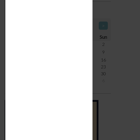
Calendario Icone di Design
<
August 2026
>
Mon
Tue
Wed
Thu
Fri
Sat
Sun
27
28
29
30
31
1
2
3
4
5
6
7
8
9
10
11
12
13
14
15
16
17
18
19
20
21
22
23
24
25
26
27
28
29
30
31
1
2
3
4
5
6