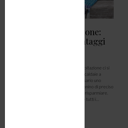
Caldaie a condensazione:
funzionamento e vantaggi
CASA
LUGLIO 10, 2018
Quando si tratta di riscaldare la propria abitazione ci si
chiede spesso, oggi, quali siano le migliori caldaie a
condensazione italiane. Tuttavia, è necessario uno
studio preliminare per capire come funzionino di preciso
e soprattutto, in che modo possono farci risparmiare.
Solo in questo modo si riuscirà a sfruttare tutti i…
LEGGI ARTICOLO