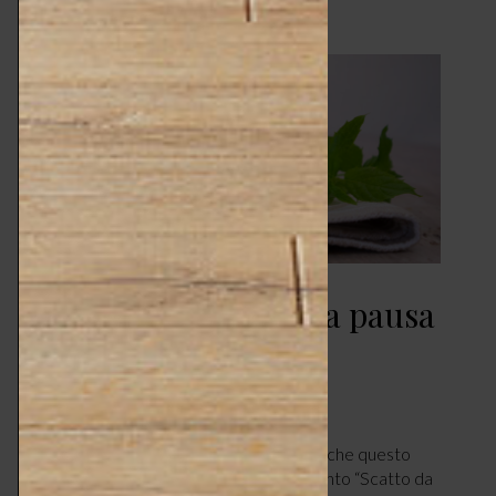
Scatto da Blogger – la pausa
gelato con EasyLife
TAVOLA
LUGLIO 19, 2018
di Stefania De Rocchi. Eccoci puntuali, anche questo
mese, con il nostro consueto appuntamento “Scatto da