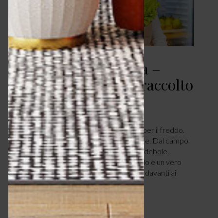
Dal campo alla tavola –
fresco come appena raccolto
TAVOLA
LUGLIO 24, 2018
Catena del freddo. Una catena di qualità per il freddo.
La temperatura è il comune denominatore. Dal campo
alla tavola, una sola catena, nessun anello debole.
Andare al supermercato in questo periodo è un vero
piacere, soprattutto per la (fresca) sosta davanti ai
banchi frigo. Vi siete però mai chiesti…
LEGGI ARTICOLO