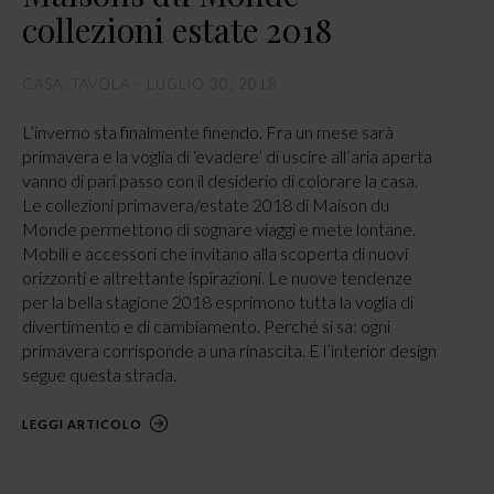
collezioni estate 2018
CASA
,
TAVOLA
LUGLIO 30, 2018
L’inverno sta finalmente finendo. Fra un mese sarà
primavera e la voglia di ‘evadere’ di uscire all’aria aperta
vanno di pari passo con il desiderio di colorare la casa.
Le collezioni primavera/estate 2018 di Maison du
Monde permettono di sognare viaggi e mete lontane.
Mobili e accessori che invitano alla scoperta di nuovi
orizzonti e altrettante ispirazioni. Le nuove tendenze
per la bella stagione 2018 esprimono tutta la voglia di
divertimento e di cambiamento. Perché si sa: ogni
primavera corrisponde a una rinascita. E l’interior design
segue questa strada.
LEGGI ARTICOLO