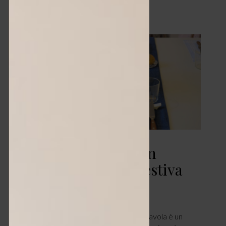
A tavola con la casa in
ordine – una tavola estiva
TAVOLA
LUGLIO 26, 2018
di Stefania De Rocchi. Apparecchiare la tavola è un