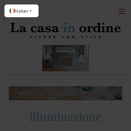
Italian
▼
illuminazione