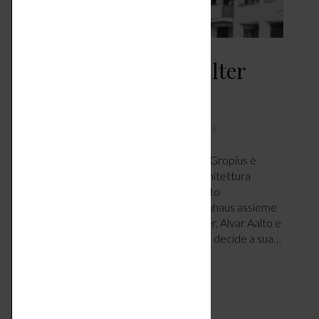
Icone di Design – Walter
Gropius
DESIGN & TENDENZE
MAGGIO 18, 2026
Nato il 18 maggio 1883 a Berlino, Walter Gropius è
ritenuto uno dei maggiori pionieri dell’architettura
moderna del Ventesimo secolo e ricordato
principalmente come il fondatore del Bauhaus assieme
a Ludwig Mies van der Rohe, Le Corbusier, Alvar Aalto e
Frank Lloyd Wright. Figlio di un architetto decide a sua…
LEGGI ARTICOLO