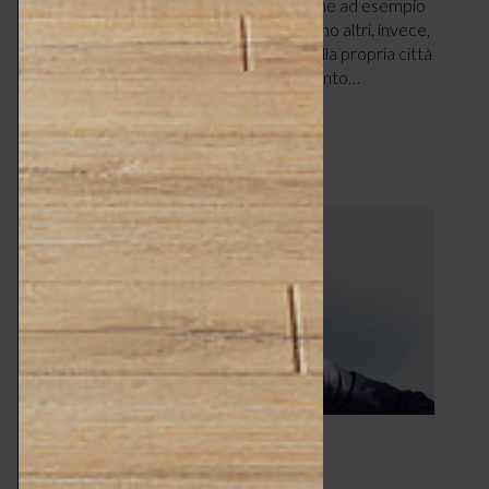
all’estero, prima ancora che in patria, come ad esempio
Patricia Urquiola o Ron Arad. Se ne trovano altri, invece,
che rimangono profondamente radicati alla propria città
d’origine, diventandone un importante punto…
LEGGI ARTICOLO
Icone di Design –