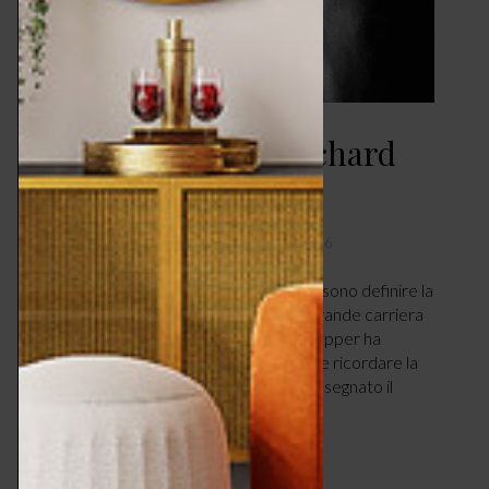
Icone di Design – Richard
Sapper
DESIGN & TENDENZE
MAGGIO 30, 2026
“Il tempo è una delle poche cose che possono definire la
qualità di un oggetto” Per riassumere la grande carriera
e l’eccezionale contributo che Richard Sapper ha
saputo dare al design italiano, è sufficiente ricordare la
motivazione con la quale nel 2014 gli fu assegnato il
Compasso D’Oro alla carriera,…
LEGGI ARTICOLO