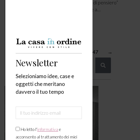
paesaggista ma prima di tutto “architetto di pensiero”
sempre pronto a ridefinire usi e costumi e a…
LEGGI ARTICOLO
1
2
3
4
5
…
47
→
Newsletter
Selezioniamo idee, case e
oggetti che meritano
davvero il tuo tempo
Ho letto l'
informativa
e
acconsento al trattamento dei miei