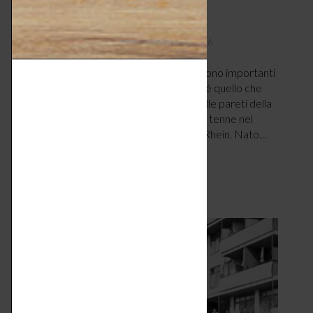
Konstantin Grcic
DESIGN & TENDENZE
MAGGIO 18, 2026
di Evi Mibelli. “Ti circondi delle cose che sono importanti
per te. Il tuo spazio, i tuoi oggetti: questo è quello che
sei”. Questa frase campeggiava su una delle pareti della
mostra dedicata a Konstatin Grcic, che si tenne nel
2015 al Vitra Design Museum a Weil am Rhein. Nato…
LEGGI ARTICOLO