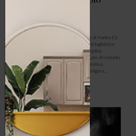
Wirkkala
DESIGN & TENDENZE
GIUGNO 2, 2026
Tapio Wirkkala nasce nella città finlandese di Hanko il 2
giugno 1915 da padre architetto e madre intagliatrice
del legno. Da subito si appassiona alle discipline
artistiche e studia alla scuola di Arti Applicate di Helsinki,
specializzandosi nel 1933 in scultura decorativa.
Designer, grafico e artista poliedrico è una figura…
LEGGI ARTICOLO