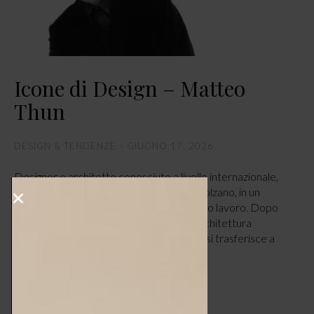
Icone di Design – Matteo
Thun
DESIGN & TENDENZE
GIUGNO 17, 2026
Designer e architetto conosciuto a livello internazionale,
Matteo Thun nasce il 17 giugno 1952 a Bolzano, in un
territorio che ha influito moltissimo nel suo lavoro. Dopo
l’Accademia di Salisburgo e la laurea in architettura
presso l’Università degli Studi di Firenze, si trasferisce a
Milano dove incontra Ettore Sottsass e…
LEGGI ARTICOLO