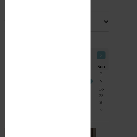
Tag
Calendario Icone di Design
<
August 2026
>
Mon
Tue
Wed
Thu
Fri
Sat
Sun
27
28
29
30
31
1
2
3
4
5
6
7
8
9
10
11
12
13
14
15
16
17
18
19
20
21
22
23
24
25
26
27
28
29
30
31
1
2
3
4
5
6