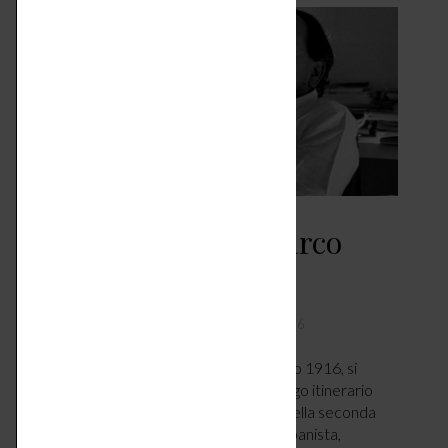
Icone di Design – Marco
Zanuso
DESIGN & TENDENZE
MAGGIO 14, 2026
Marco Zanuso nasce a Milano il 14 maggio 1916, si
laurea in architettura nel 1939 e il suo lungo itinerario
professionale inizia nel 1945 al termine della seconda
guerra mondiale. Architetto, designer, urbanista,