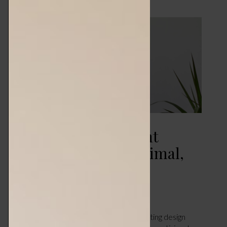
Stick Elite di Matlight
Milano – design minimal,
anima preziosa
CASA
GIUGNO 11, 2026
di Sara Gecchelin. Il brand milanese di lighting design