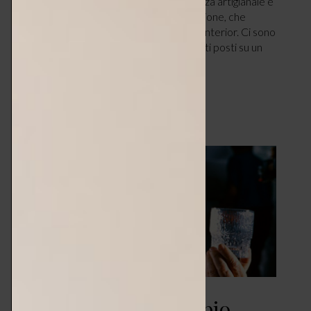
decorativo, capace di coniugare eccellenza artigianale e
soluzioni high-end, lancia una nuova collezione, che
trasforma la luce in un colorato gioiello d’interior. Ci sono
dettagli che si fanno subito notare. Oggetti posti su un
muro bianco che, con la sola presenza,…
LEGGI ARTICOLO
Icone di Design – Tapio