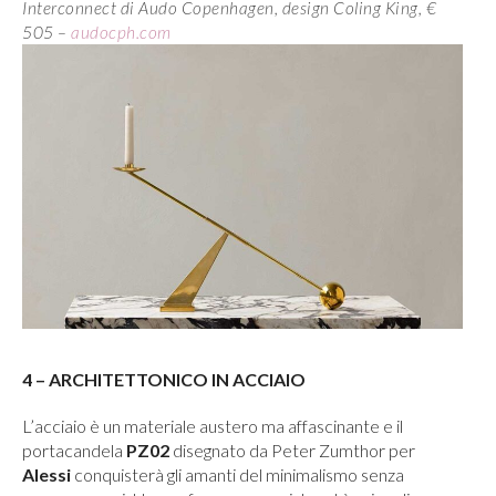
Interconnect di Audo Copenhagen, design Coling King, €
505 –
audocph.com
4 – ARCHITETTONICO IN ACCIAIO
L’acciaio è un materiale austero ma affascinante e il
portacandela
PZ02
disegnato da Peter Zumthor per
Alessi
conquisterà gli amanti del minimalismo senza