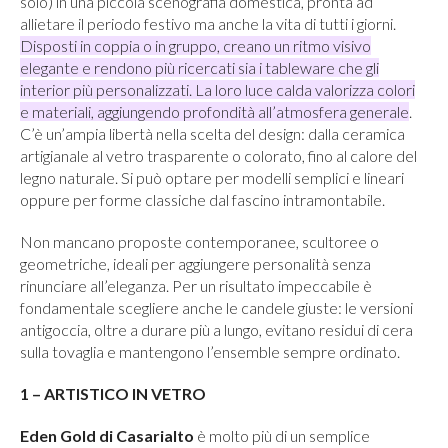
solo) in una piccola scenografia domestica, pronta ad
allietare il periodo festivo ma anche la vita di tutti i giorni.
Disposti in coppia o in gruppo, creano un ritmo visivo
elegante e rendono più ricercati sia i tableware che gli
interior più personalizzati. La loro luce calda valorizza colori
e materiali, aggiungendo profondità all’atmosfera generale
.
C’è un’ampia libertà nella scelta del design: dalla ceramica
artigianale al vetro trasparente o colorato, fino al calore del
legno naturale. Si può optare per modelli semplici e lineari
oppure per forme classiche dal fascino intramontabile.
Non mancano proposte contemporanee, scultoree o
geometriche, ideali per aggiungere personalità senza
rinunciare all’eleganza. Per un risultato impeccabile è
fondamentale scegliere anche le candele giuste: le versioni
antigoccia, oltre a durare più a lungo, evitano residui di cera
sulla tovaglia e mantengono l’ensemble sempre ordinato.
1 – ARTISTICO IN VETRO
Eden Gold
di Casarialto
è molto più di un semplice