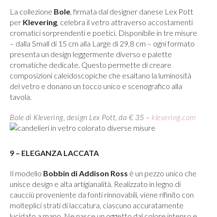
La collezione
Bole
, firmata dal designer danese Lex Pott
per
Klevering
, celebra il vetro attraverso accostamenti
cromatici sorprendenti e poetici. Disponibile in tre misure
– dalla Small di 15 cm alla Large di 29,8 cm – ogni formato
presenta un design leggermente diverso e palette
cromatiche dedicate. Questo permette di creare
composizioni caleidoscopiche che esaltano la luminosità
del vetro e donano un tocco unico e scenografico alla
tavola.
Bole di Klevering, design Lex Pott, da € 35 –
klevering.com
9 – ELEGANZA LACCATA
Il modello
Bobbin di Addison Ross
è un pezzo unico che
unisce design e alta artigianalità. Realizzato in legno di
caucciù proveniente da fonti rinnovabili, viene rifinito con
molteplici strati di laccatura, ciascuno accuratamente
lucidato a mano. Ne nasce un oggetto dal colore intenso e