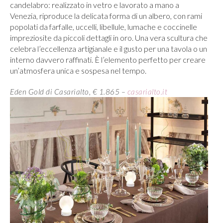
candelabro: realizzato in vetro e lavorato a mano a
Venezia, riproduce la delicata forma di un albero, con rami
popolati da farfalle, uccelli, libellule, lumache e coccinelle
impreziosite da piccoli dettagli in oro. Una vera scultura che
celebra l’eccellenza artigianale e il gusto per una tavola o un
interno davvero raffinati. È l’elemento perfetto per creare
un’atmosfera unica e sospesa nel tempo.
Eden Gold di Casarialto, € 1.865 –
casarialto.it