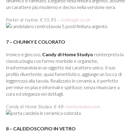
dinamico e raffinato. Elegante nella finitura argento, assume
un carattere più moderno e deciso nella versione nera.
Parker di Ivyline, € 55,95 –
ivylinegb.co.uk
7 – CHUNKY E COLORATO
Ironico e giocoso,
Candy di Home Studyo
reinterpreta la
classica bugia con forme morbide e organiche,
trasformandola in un oggetto dal carattere unico. Il suo
profilo divertente, quasi fumettistico, aggiunge un tocco di
leggerezza alla tavola. Realizzato in ceramica, è perfetto
per mise en place informali e spiritose, senza rinunciare a
cura ed eleganza nei dettagli.
Candy di Home Studyo, € 48-
homestudyo.com
8 – CALEIDOSCOPIO IN VETRO