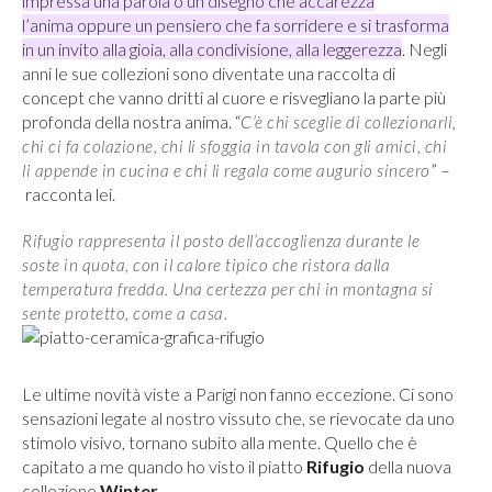
impressa una parola o un disegno che accarezza
l’anima oppure un pensiero che fa sorridere e si trasforma
in un invito alla gioia, alla condivisione, alla leggerezza
. Negli
anni le sue collezioni sono diventate una raccolta di
concept che vanno dritti al cuore e risvegliano la parte più
profonda della nostra anima. “
C’è chi sceglie di collezionarli,
chi ci fa colazione, chi li sfoggia in tavola con gli amici, chi
” –
li appende in cucina e chi li regala come augurio sincero
racconta lei.
Rifugio rappresenta il posto dell’accoglienza durante le
soste in quota, con il calore tipico che ristora dalla
temperatura fredda. Una certezza per chi in montagna si
sente protetto, come a casa.
Le ultime novità viste a Parigi non fanno eccezione. Ci sono
sensazioni legate al nostro vissuto che, se rievocate da uno
stimolo visivo, tornano subito alla mente. Quello che è
capitato a me quando ho visto il piatto
Rifugio
della nuova
collezione
Winter
.