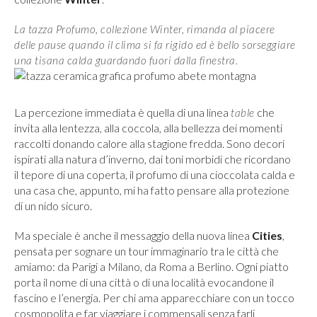
La tazza Profumo, collezione Winter, rimanda al piacere
delle pause quando il clima si fa rigido ed è bello sorseggiare
una tisana calda guardando fuori dalla finestra.
La percezione immediata è quella di una linea
che
table
invita alla lentezza, alla coccola, alla bellezza dei momenti
raccolti donando calore alla stagione fredda. Sono decori
ispirati alla natura d’inverno, dai toni morbidi che ricordano
il tepore di una coperta, il profumo di una cioccolata calda e
una casa che, appunto, mi ha fatto pensare alla protezione
di un nido sicuro.
Ma speciale è anche il messaggio della nuova linea
Cities
,
pensata per sognare un tour immaginario tra le città che
amiamo: da Parigi a Milano, da Roma a Berlino. Ogni piatto
porta il nome di una città o di una località evocandone il
fascino e l’energia. Per chi ama apparecchiare con un tocco
cosmopolita e far viaggiare i commensali senza farli