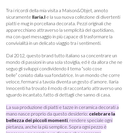
Tra i ricordi della mia visita a Maison&Objet, annoto
sicuramente
Ilaria.I
e la sua nuova collezione di divertenti
piatti e mug in porcellana decorata. Pezzi originali che
apparecchiano attraverso la semplicità del quotidiano,
ma con quel messaggio in più capace di trasformare la
convivialità in un delicato viaggio tra i sentimenti.
Dal 2012, questo brand tutto italiano sa concentrare un
mondo di passioni in una sola stoviglia, ed è da allora che ne
seguo gli sviluppi condividendo il tema “solo cose
belle” coniato dalla sua fondatrice. In un mondo che corre
veloce, fermarsi a tavola diventa un gesto d’amore. Ilaria
Innocenti ha trovato il modo di raccontarlo attraverso uno
sguardo incantato, fatto di dettagli che sanno di casa.
La sua produzione di piatti e tazze in ceramica decorati a
mano nasce proprio da questo desiderio:
celebrare la
bellezza dei piccoli momenti
, rendere speciale ogni
pietanza, anche la più semplice. Sopra ogni pezzo è