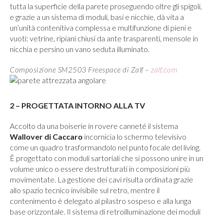
tutta la superficie della parete proseguendo oltre gli spigoli,
e grazie a un sistema di moduli, basi e nicchie, dà vita a
un’unità contenitiva complessa e multifunzione di pieni e
vuoti: vetrine, ripiani chiusi da ante trasparenti, mensole in
nicchia e persino un vano seduta illuminato.
Composizione SM2503 Freespace di Zalf –
zalf.com
2 – PROGETTATA INTORNO ALLA TV
Accolto da una boiserie in rovere canneté il sistema
Wallover di Caccaro
incornicia lo schermo televisivo
come un quadro trasformandolo nel punto focale del living.
È progettato con moduli sartoriali che si possono unire in un
volume unico o essere destrutturati in composizioni più
movimentate. La gestione dei cavi risulta ordinata grazie
allo spazio tecnico invisibile sul retro, mentre il
contenimento è delegato al pilastro sospeso e alla lunga
base orizzontale. Il sistema di retroilluminazione dei moduli