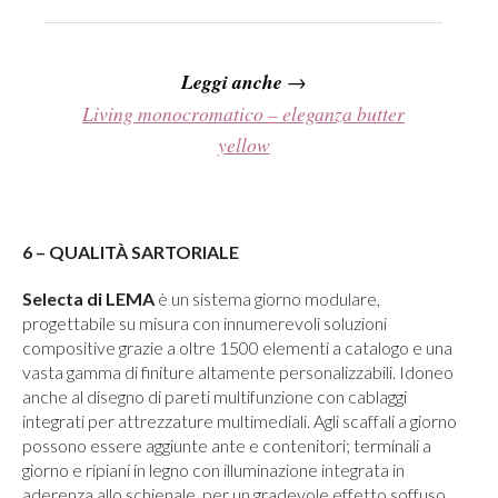
Leggi anche
→
Living monocromatico – eleganza butter
yellow
6 – QUALITÀ SARTORIALE
Selecta di LEMA
è un sistema giorno modulare,
progettabile su misura con innumerevoli soluzioni
compositive grazie a oltre 1500 elementi a catalogo e una
vasta gamma di finiture altamente personalizzabili. Idoneo
anche al disegno di pareti multifunzione con cablaggi
integrati per attrezzature multimediali. Agli scaffali a giorno
possono essere aggiunte ante e contenitori; terminali a
giorno e ripiani in legno con illuminazione integrata in
aderenza allo schienale, per un gradevole effetto soffuso.