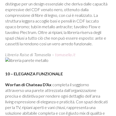
distingue per un design essenziale che deriva dalle capacità
espressive del CDF venato nero, ottenuto dalla
compressione di fibre di legno, con cui è realizzato. La
struttura leggera accoglie basi e pensili in CDF laccato
opaco bromo; tubi in metallo antracite; tavolino Flow e
tavolino Plectrum. Oltre ai ripiani, la libreria riserva degli
spazi chiusi a tutto ciò che non può essere esposto: ante e
cassetti la rendono così un vero arredo funzionale.
Libreria Raise di Tomasella –
tomasella.it
10 – ELEGANZA FUNZIONALE
Worfan di Chateau D’Ax
completa il soggiorno
attraverso una parete attrezzata dall’organizzazione
precisa e distintiva per rendere ogni dettaglio dell’area
living espressione di eleganza e praticità. Con spazi dedicati
per la TV, ripiani aperti e vani chiusi, rappresenta una
soluzione abitabile completa e con il giusto mix di qualità e