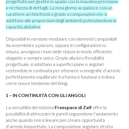
progettate per gestire lo spazio con la massima precisione
e ricchezza di dettagli. La zona giorno acquisisce così un
carattere architettonico grazie a composizioni che si
adattano alle proporzioni degli ambienti potenziandone le
capacità abitative
.
Disponibili in versione modulare con elementi componibili
da assemblare a piacere, oppure in configurazioni su
misura, avvolgono i muri delle stanze in modo efficiente,
elegante e sempre unico. Grazie alla loro flessibilità
progettuale, si adattano a superfici piane e angolari
vestendole in continuità per ottenere scenografie d’arredo
perfettamente equilibrate tra forma e funzione e in linea
con le nuove tendenze del living
.
1 – IN CONTINUITÀ CON GLI ANGOLI
La versatilità del sistema
Freespace di Zalf
offre la
possibilità di attrezzare le pareti seguendone l’andamento
anche quando non è lineare per creare opportunità
d’arredo inaspettate. La composizione angolare sfrutta