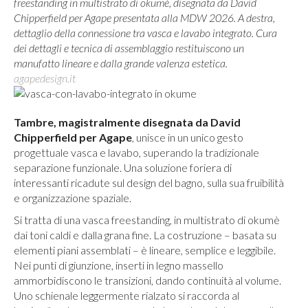
freestanding in multistrato di okumè, disegnata da David
Chipperfield per Agape presentata alla MDW 2026. A destra,
dettaglio della connessione tra vasca e lavabo integrato. Cura
dei dettagli e tecnica di assemblaggio restituiscono un
manufatto lineare e dalla grande valenza estetica.
agapedesign.it
Tambre, magistralmente disegnata da David
Chipperfield per Agape
, unisce in un unico gesto
progettuale vasca e lavabo, superando la tradizionale
separazione funzionale. Una soluzione foriera di
interessanti ricadute sul design del bagno, sulla sua fruibilità
e organizzazione spaziale.
Si tratta di una vasca freestanding, in multistrato di okumè
dai toni caldi e dalla grana fine. La costruzione – basata su
elementi piani assemblati – è lineare, semplice e leggibile.
Nei punti di giunzione, inserti in legno massello
ammorbidiscono le transizioni, dando continuità al volume.
Uno schienale leggermente rialzato si raccorda al