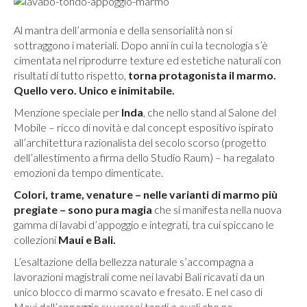
Al mantra dell’armonia e della sensorialità non si
sottraggono i materiali. Dopo anni in cui la tecnologia s’è
cimentata nel riprodurre texture ed estetiche naturali con
risultati di tutto rispetto,
torna protagonista il marmo.
Quello vero. Unico e inimitabile.
Menzione speciale per
Inda
, che nello stand al Salone del
Mobile – ricco di novità e dal concept espositivo ispirato
all’architettura razionalista del secolo scorso (progetto
dell’allestimento a firma dello Studio Raum) – ha regalato
emozioni da tempo dimenticate.
Colori, trame, venature – nelle varianti di marmo più
pregiate – sono pura magia
che si manifesta nella nuova
gamma di lavabi d’appoggio e integrati, tra cui spiccano le
collezioni
Maui e Bali.
L’esaltazione della bellezza naturale s’accompagna a
lavorazioni magistrali come nei lavabi Bali ricavati da un
unico blocco di marmo scavato e fresato. E nel caso di
Maui dall’appoggio su vassoi tondi e ovali che ne