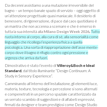
Da decenni assistiamo a una mutazione irreversibile del
bagno – un tempo banale spazio di servizio – oggi oggetto di
un’attenzione progettuale quasi maniacale. Il desiderio di
benessere, di rigenerazione, di pace dal caos quotidiano è
un mantra che non accenna a scemare e che è emerso in
tutta la sua intensità alla
Milano Design Week 2026
.
Tutto
ruota intorno al corpo, alla cura di sé, alla sensorialità come
linguaggio che ricollega l’esperienza fisica a quella
psicologica. Una sorta di riappropriazione dell’asse mente-
corpo dove il bagno è rifugio contro ogni pressione e
urgenza che arriva da fuori.
Dimostrativo è stato l’evento di
Villeroy&Boch e Ideal
Standard
, dal titolo illuminante “Design Continuum: A
Study in Sensory Experience”.
Camminando all’interno dell’installazione, gli elementi luce,
materia, texture, tecnologia e percezione si sono alternati
e compenetrati in un percorso spaziale caratterizzato da
un serrato scambio di suggestioni e di alfabeti espressivi,
firmati da designer e team prestigiosi come Design Studio