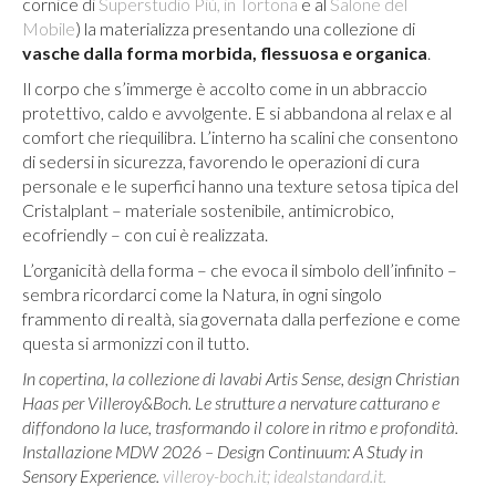
cornice di
Superstudio Più, in Tortona
e al
Salone del
Mobile
) la materializza presentando una collezione di
vasche dalla forma morbida, flessuosa e organica
.
Il corpo che s’immerge è accolto come in un abbraccio
protettivo, caldo e avvolgente. E si abbandona al relax e al
comfort che riequilibra. L’interno ha scalini che consentono
di sedersi in sicurezza, favorendo le operazioni di cura
personale e le superfici hanno una texture setosa tipica del
Cristalplant – materiale sostenibile, antimicrobico,
ecofriendly – con cui è realizzata.
L’organicità della forma – che evoca il simbolo dell’infinito –
sembra ricordarci come la Natura, in ogni singolo
frammento di realtà, sia governata dalla perfezione e come
questa si armonizzi con il tutto.
In copertina, la collezione di lavabi Artis Sense, design Christian
Haas per Villeroy&Boch. Le strutture a nervature catturano e
diffondono la luce, trasformando il colore in ritmo e profondità.
Installazione MDW 2026 – Design Continuum: A Study in
Sensory Experience.
villeroy-boch.it;
idealstandard.it.