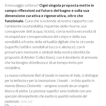
Il messaggio sotteso?
Ogni singola proposta mette in
campo riflessioni sul futuro del bagno e sulla sua
dimensione curativa e rigenerativa, oltre che
funzionale.
Cura che si estende al nostro rapporto con
l’ambiente (sostenibilità, risparmio delle risorse, uso
consapevole dell’acqua, riciclo), con la nostra necessità di
riconquistare consapevolezza del corpo e della sua
sensibilità a fronte della virtualità digitale che lo circonda
(superfici tattili e sensibili al tocco e alla luce), con il
preservare memorie e simboli della nostra identità (le
proposte di Atelier Collections), con il desiderio di armonia
che ha bisogno di bellezza e di un tempo lento per
ristabilirsi.
La nuova collezione Bali di lavabi in marmo di Inda, si distingue
per la bellezza e per la lavorazione. I lavabi – in foto quello in
marmo Bianco Dolomite – vengono scavati da un singolo
blocco di pietra. Le preziose superfici sono trattate con uno
speciale idrorepellente che esalta la qualità naturale del
materiale.
inda.net