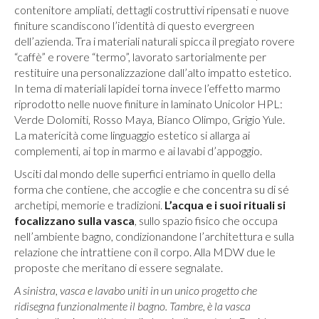
contenitore ampliati, dettagli costruttivi ripensati e nuove
finiture scandiscono l’identità di questo evergreen
dell’azienda. Tra i materiali naturali spicca il pregiato rovere
“caffè” e rovere “termo”, lavorato sartorialmente per
restituire una personalizzazione dall’alto impatto estetico.
In tema di materiali lapidei torna invece l’effetto marmo
riprodotto nelle nuove finiture in laminato Unicolor HPL:
Verde Dolomiti, Rosso Maya, Bianco Olimpo, Grigio Yule.
La matericità come linguaggio estetico si allarga ai
complementi, ai top in marmo e ai lavabi d’appoggio.
Usciti dal mondo delle superfici entriamo in quello della
forma che contiene, che accoglie e che concentra su di sé
archetipi, memorie e tradizioni.
L’acqua e i suoi rituali si
focalizzano sulla vasca
, sullo spazio fisico che occupa
nell’ambiente bagno, condizionandone l’architettura e sulla
relazione che intrattiene con il corpo. Alla MDW due le
proposte che meritano di essere segnalate.
A sinistra, vasca e lavabo uniti in un unico progetto che
ridisegna funzionalmente il bagno. Tambre, è la vasca