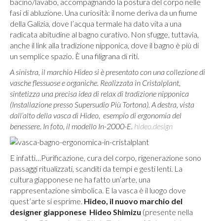
bacino/lavabo, accompagnando la postura del corpo nelle
fasi di abluzione. Una curiosità: il nome deriva da un fiume
della Galizia, dove l’acqua termale ha dato vita a una
radicata abitudine al bagno curativo. Non sfugge, tuttavia,
anche il link alla tradizione nipponica, dove il bagno è più di
un semplice spazio. È una filigrana di riti.
A sinistra, il marchio Hideo si è presentato con una collezione di
vasche flessuose e organiche. Realizzata in Cristalplant,
sintetizza una precisa idea di relax di tradizione nipponica
(Installazione presso Supersudio Più Tortona). A destra, vista
dall’alto della vasca di Hideo, esempio di ergonomia del
benessere. In foto, il modello In-2000-E.
hideo.design
E infatti…Purificazione, cura del corpo, rigenerazione sono
passaggi ritualizzati, scanditi da tempi e gesti lenti. La
cultura giapponese ne ha fatto un’arte, una
rappresentazione simbolica. E la vasca è il luogo dove
quest’arte si esprime.
Hideo, il nuovo marchio del
designer giapponese Hideo Shimizu
(presente nella