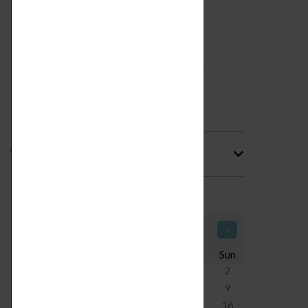
Tag
Calendario Icone di Design
<
August 2026
>
Mon
Tue
Wed
Thu
Fri
Sat
Sun
27
28
29
30
31
1
2
3
4
5
6
7
8
9
10
11
12
13
14
15
16