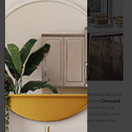
L’ornamento e l’amore per le textures si ritrovano anche in
oggetti insoliti, come il set di pentole e accessori
Dressed
per Alessi
. Il raffinato decoro a rilievo e il nome stesso
della collezione indicano una decorazione concepita come
un bel vestito, utile a far risaltare il contenuto senza mai
avere il sopravvento.