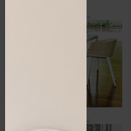
nella “club” è in midollino.
photo ©
Cyborg Stick, 2012, Magis (
Magis)
Cyborg Club, 2012, Magis (photo © Magis)