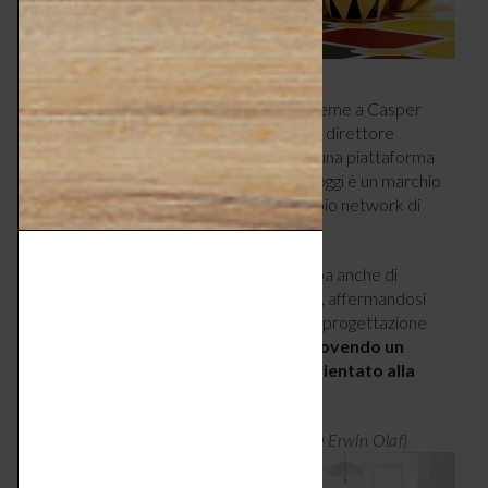
Nel 2001 Marcel Wanders co-fonda, insieme a Casper
Vissers, il brand
Moooi
del quale è anche direttore
creativo e progettista. Concepito come una piattaforma
volta a ospitare talenti di tutto il mondo, oggi è un marchio
distribuito a livello mondiale e con un ampio network di
progettisti internazionali.
Instancabile, il designer olandese si occupa anche di
progetti architettonici e di interior design, affermandosi
come una delle figure di riferimento della progettazione
contemporanea internazionale e
promuovendo un
approccio al design maggiormente orientato alla
dimensione umana.
photo ©
Tavolino Crochet, 2001, Moooi (
Erwin Olaf)