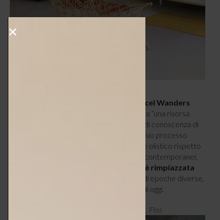
La “paura” della decorazione con Marcel Wanders
viene sdoganata
, considerata addirittura “una risorsa
preziosa, che rappresenta il primo livello di conoscenza di
un oggetto attraverso vista e tatto”. Nel suo processo
creativo il designer preferisce l’approccio olistico rispetto
alla pulizia formale che caratterizza i suoi contemporanei.
La freddezza dell’industrializzazione è rimpiazzata
dalla poesia
, dalla fantasia e dal fascino di epoche diverse,
che vengono riportate in vita nel mondo di oggi.
Lampada a sospensione Skygarden, 2007, Flos