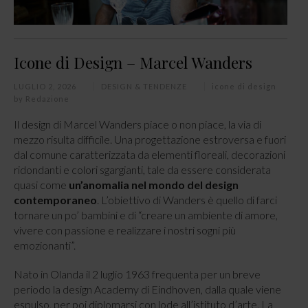
Icone di Design – Marcel Wanders
LUGLIO 2, 2026
DESIGN & TENDENZE
icone di design
by
Redazione
Il design di Marcel Wanders piace o non piace, la via di
mezzo risulta difficile. Una progettazione estroversa e fuori
dal comune caratterizzata da elementi floreali, decorazioni
ridondanti e colori sgargianti, tale da essere considerata
quasi come
un’anomalia nel mondo del design
contemporaneo
. L’obiettivo di Wanders è quello di farci
tornare un po’ bambini e di “creare un ambiente di amore,
vivere con passione e realizzare i nostri sogni più
emozionanti”.
Nato in Olanda il 2 luglio 1963 frequenta per un breve
periodo la design Academy di Eindhoven, dalla quale viene
espulso, per poi diplomarsi con lode all’istituto d’arte. La