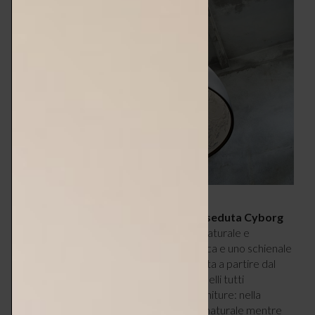
Uno dei progetti più conosciuti rimane la
seduta Cyborg
per Magis che sintetizza due concetti: il naturale e
l’artificiale, tradotti in una scocca in plastica e uno schienale
realizzato con prodotti naturali. Progettata a partire dal
2012, negli anni si è evoluta in diversi modelli tutti
caratterizzati dalla dualità di materiali o finiture: nella
versione “stick” lo schienale è in frassino naturale mentre