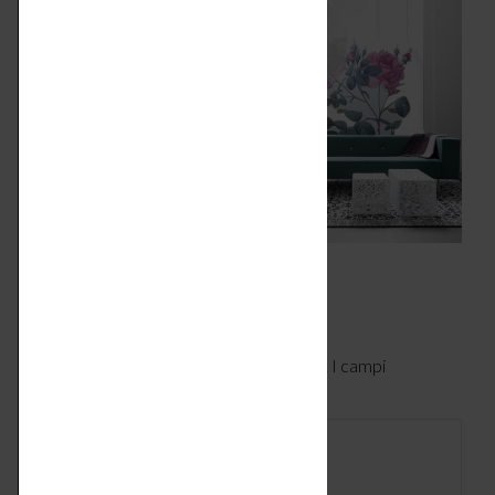
Lascia un commento
Il tuo indirizzo email non verrà pubblicato. I campi
obbligatori sono contrassegnati
*
Commento