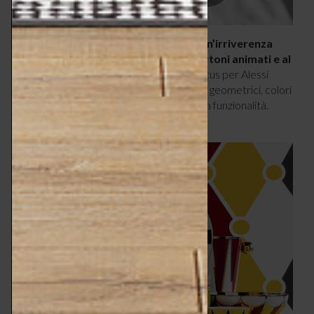
Diversi sono gli oggetti che
esprimono un’irriverenza
bambinesca ispirata alle favole, ai cartoni animati e al
mondo circense
, come la collezione Circus per Alessi
composta da vari oggetti ricchi di pattern geometrici, colori
dinamici e un estremo umorismo unito alla funzionalità.
photo ©
Set Circus, 2016, Alessi (
Alessi)