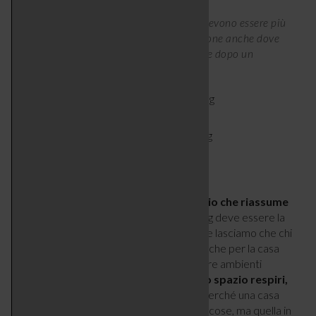
I materiali dominanti in una stanza non devono essere più
di tre: troppi stimoli visivi creano confusione anche dove
non c’è. In queste foto, un ingresso prima e dopo un
intervento di home staging.
LO SPAZIO DEVE RESPIRARE
Per Sanja Radovanovic esiste
un principio che riassume
l’essenza dell’home staging
: «Lo staging deve essere la
tavolozza, non il quadro: è nello spazio che lasciamo che chi
abita si proietti». Un concetto che vale anche per la casa
vissuta ogni giorno. L’obiettivo non è creare ambienti
impersonali o perfetti, ma
lasciare che lo spazio respiri,
evitando eccessi e sovrapposizioni
. Perché una casa
ordinata non è quella che contiene meno cose, ma quella in