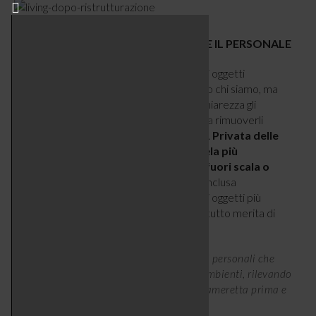
2- FARE UN ESPERIMENTO: TOGLIERE IL PERSONALE
Foto di famiglia, souvenir, calamite, piccoli oggetti
decorativi. Sono elementi che raccontano chi siamo, ma
che a volte impediscono di leggere con chiarezza gli
ambienti. Il consiglio è semplice: provare a rimuoverli
temporaneamente e osservare la stanza.
Privata delle
componenti più personali, la casa rivela più
facilmente eventuali squilibri, mobili fuori scala o
accumuli poco funzionali.
Una volta conclusa
l’osservazione, si possono reintrodurre gli oggetti più
significativi. Spesso ci si accorge che non tutto merita di
tornare al proprio posto.
Rimuovere temporaneamente gli elementi personali che
parlano di noi aiuta a leggere meglio gli ambienti, rilevando
squilibri e accumuli. In queste foto, una cameretta prima e
dopo un intervento di home staging.