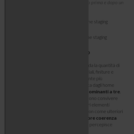
armonia. In queste foto, la camera da letto prima e dopo un
intervento di home staging.
4- MENO MATERIALI, PIÙ EQUILIBRIO
Uno degli aspetti meno considerati riguarda la quantità di
stimoli visivi presenti in una stanza. Materiali, finiture e
colori differenti possono rendere l’ambiente più
complesso da leggere. Una regola utilizzata dagli home
stager consiste nel
limitare i materiali dominanti a tre
.
Per esempio legno, tessile e metallo possono convivere
senza creare disordine percettivo. Gli altri elementi
dovrebbero comparire come dettagli e non come ulteriori
protagonisti. L’effetto finale è una
maggiore coerenza
visiva e una sensazione di calma
che si percepisce
immediatamente entrando nella stanza.