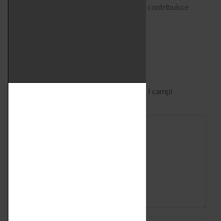
cui ogni elemento trova il proprio posto e contribuisce
all’equilibrio dell’insieme.
mariteamimmobiliare.it
Lascia un commento
Il tuo indirizzo email non verrà pubblicato. I campi
obbligatori sono contrassegnati
*
Commento