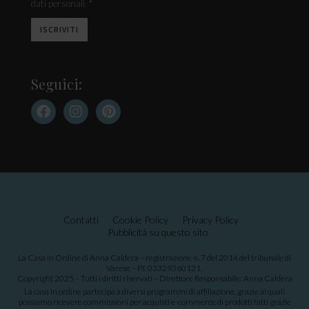
dati personali. *
Seguici:
Contatti
Cookie Policy
Privacy Policy
Pubblicità su questo sito
La Casa in Ordine di Anna Caldera – registrazione n. 7 del 2014 del tribunale di
Varese – P.I. 03329360121.
Copyright 2025 – Tutti i diritti riservati – Direttore Responsabile: Anna Caldera
La casa in ordine partecipa a diversi programmi di affiliazione, grazie ai quali
possiamo ricevere commissioni per acquisti e-commerce di prodotti fatti grazie