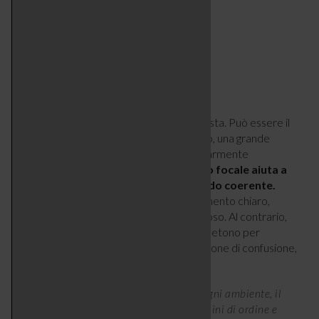
3- CERCARE IL PUNTO FOCALE
Ogni ambiente ha un elemento protagonista. Può essere il
letto in camera, il tavolo nella zona pranzo, una grande
finestra, un camino o una parete particolarmente
interessante.
Individuare questo punto focale aiuta a
organizzare il resto dell’arredo in modo coerente.
Quando lo sguardo trova subito un riferimento chiaro,
l’ambiente appare più ordinato e armonioso. Al contrario,
una stanza con troppi elementi che competono per
l’attenzione può trasmettere una sensazione di confusione,
anche se perfettamente in ordine.
Una volta individuato il punto focale di ogni ambiente, il
resto dell’arredo ne trae vantaggio in termini di ordine e