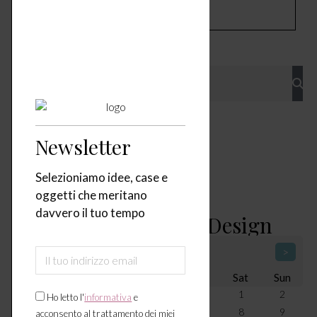
SHARE ON PINTEREST
Video
Newsletter
Tag
Selezioniamo idee, case e
oggetti che meritano
davvero il tuo tempo
Calendario Icone Di Design
<
August 2026
>
Mon
Tue
Wed
Thu
Fri
Sat
Sun
27
28
29
30
31
1
2
Ho letto l'
informativa
e
3
4
5
6
7
8
9
acconsento al trattamento dei miei