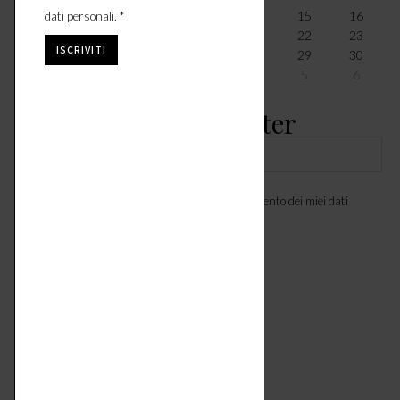
10
11
12
13
14
15
16
dati personali. *
17
18
19
20
21
22
23
24
25
26
27
28
29
30
31
1
2
3
4
5
6
Iscriviti Alla Newsletter
Ho letto l'
informativa
e acconsento al trattamento dei miei dati
personali. *
Seguici