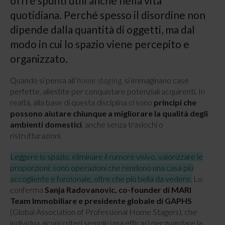
offre spunti utili anche nella vita
quotidiana. Perché spesso il disordine non
dipende dalla quantità di oggetti, ma dal
modo in cui lo spazio viene percepito e
organizzato.
Quando si pensa all’
, si immaginano case
home staging
perfette, allestite per conquistare potenziali acquirenti. In
realtà, alla base di questa disciplina ci sono
principi che
possono aiutare chiunque a migliorare la qualità degli
ambienti domestici
, anche senza traslochi o
ristrutturazioni.
Leggere lo spazio, eliminare il rumore visivo, valorizzare le
proporzioni: sono operazioni che rendono una casa più
accogliente e funzionale, oltre che più bella da vedere.
Lo
conferma
Sanja Radovanovic, co-founder di MARI
Team Immobiliare e presidente globale di GAPHS
(Global Association of Professional Home Stagers), che
individua alcuni criteri semplici ma efficaci per guardare la