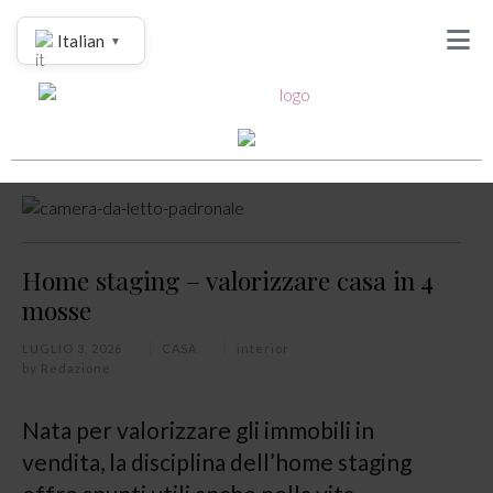
Italian
▼
Home staging – valorizzare casa in 4
mosse
LUGLIO 3, 2026
CASA
interior
by
Redazione
Nata per valorizzare gli immobili in
vendita, la disciplina dell’home staging