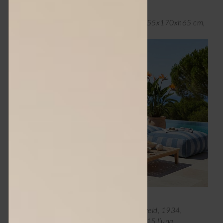
grezza e un fascino senza tempo.
Set modulare da esterno Mixi di Oviala, 255x170xh65 cm,
€ 499 –
oviala.it
.
Poltrona lounge Crate, design Gerrit Rietveld, 1934,
rivisitato da Rietveld Originals x Hay, € 315 l’una,