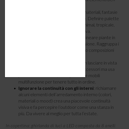
selezionati.
Mescolare troppi stili e colori
: materiali, fantasie
e tonalità diverse creano disordine. Definire palette
cromatica e stile (per esempio: minimal, tropicale,
mediterraneo) genera armonia visiva.
Disporre i vasi senza criterio
: allineare piante in
modo casuale può generare confusione. Raggruppa i
vasi per altezze o tipologie, creando composizioni
ordinate e piacevoli.
Trascurare l’organizzazione
: non lasciare in vista
attrezzi da giardinaggio, cuscini e accessori ma usa
panche contenitore, cassapanche e mobili
multifunzione per tenere tutto in ordine.
Ignorare la continuità con gli interni
: richiamare
alcuni elementi dell’arredamento interno (colori,
materiali o mood) crea una piacevole continuità
visiva e fa percepire l’outdoor come una stanza in
più. Da vivere al meglio per tutta l’estate.
In copertina: ghirlanda di luci a LED composta da 8 anelli