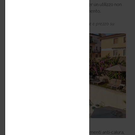
sottobordo progettato da Proleader e per un utilizzo non
solo estivo ma annuale, grazie al riscaldamento.
Minipiscina Acvanera by Proleader, misure e prezzo su
progetto –
proleader.it
.
Se invece sei alla ricerca di piccoli accorgimenti anti-calura,