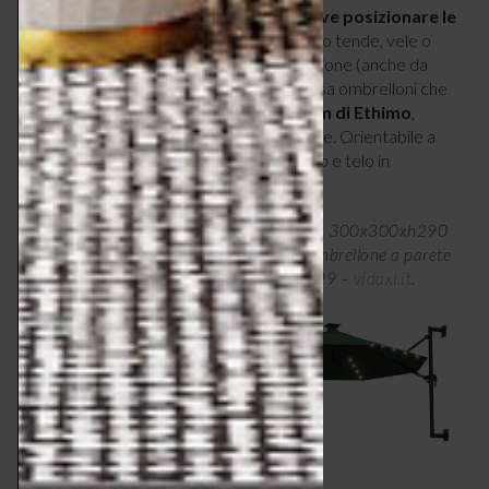
durante la giornata ti aiuterà a
capire dove posizionare le
indispensabili zone d’ombra
, utilizzando tende, vele o
ombrelloni che offrono comfort e protezione (anche da
sguardi indiscreti). Sui terrazzi più ampi, usa ombrelloni che
puoi spostare facilmente, come
Freedom di Ethimo
,
quadrato 3x3m e con base dotata di ruote. Orientabile a
360°, ha palo a braccio laterale in alluminio e telo in
resistente poliestere.
A sinistra, ombrellone Freedom di Ethimo, 300x300xh290
cm, € 4.026 –
ethimo.com/it
. A destra, ombrellone a parete
vidaXL con LED, ø300xh131 cm, € 148,99 –
vidaxl.it
.