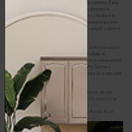
assomiglia a un salvagente: basta inserire la camera d’aria
(in gomma premium europea) nel suo rivestimento in
poliestere (rimovibile e lavabile in lavatrice), chiudere la
cerniera, gonfiarla con un compressore o una pompa per
bici e il gioco è fatto. È disponibile in tante varianti colore e
in 3 dimensioni.
Randa XL di Maanta
, invece, è l’originale poltrona sacco
da esterno, ampia e versatile, con design radiale di
ispirazione nautica, realizzata con tessuto eco-compatibile
idrorepellente e resistente a raggi UV, muffe, tarme e
batteri. È ergonomica e si adatta a ogni corpo (e a ogni stile
di arredamento).
A sinistra, pouf gonfiabili Float di Studio About, design
Mikkel Lang Mikkelsen, small: ø 80 cm € 239, medium: ø
100 cm € 349, large: ø 120 cm, € 439 –
studio-
about.com/en-eu
. A destra, poltrona sacco Randa XL di
Maanta, 160x100xh100 cm, € 499 –
maanta.it
.