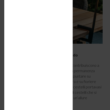
5 – Usa il verde come elemento d’arredo
Le piante non sono soltanto decorative: contribuiscono a
creare privacy e rendono più piacevole la permanenza
all’aperto. Se disponi di poco spazio, puoi puntare su
giardini verticali, sui classici vasi da ringhiera e su fioriere
sospese, come il supporto da parete con cestelli portavasi
Hemente di Loberon
. In ferro, con tris di cestelli che si
possono anche staccare dal supporto, ha un’allure
provenzale.