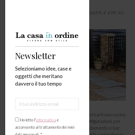
Barbecue elettrico Lumin di Weber, 72x55xh99, € 499; Kit
di espansione multifunzionale, € 99,99 –
weber.com/IT/it/home
.
Newsletter
Selezioniamo idee, case e
oggetti che meritano
davvero il tuo tempo
Flammkraft
propone diversi moduli per crearti una cucina
Ho letto l'
informativa
e
outdoor da professionista. Tra le varie configurazioni, per
esempio, il
Blocco B
è dedicato a raffreddamento e bar,
acconsento al trattamento dei miei
dotato di frigo per esterni da 63 litri, cassetti contenitori in
dati personali. *