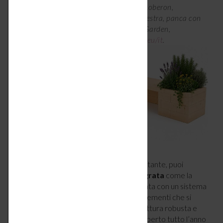
A sinistra, fioriera da parete Hemente di Loberon,
44x12xh27 cm, € 24,95 –
loberon.it
. A destra, panca con
fioriera integrata Brick Premium di Grid Garden,
186x48xh48 cm, € 285,96 –
gridgarden.eu/it
.
Se il tuo terrazzo ha una metratura importante, puoi
prevedere una
panca con fioriera integrata
come la
Brick Premium di Grid Garden
, realizzata con un sistema
modulare in larice europeo formato da elementi che si
uniscono con connettori a scatto. La struttura robusta e
multifunzione sopporta l’esposizione all’aperto tutto l’anno