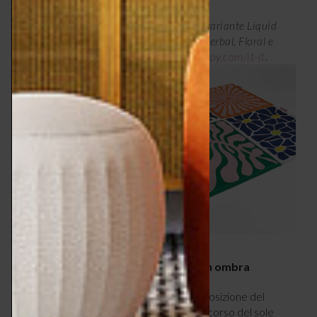
Tappeto Flying di Fatboy, a sinistra nella variante Liquid
Flower accostata, a destra, alle varianti Herbal, Floral e
Botanic, 140×180 cm, € 229 l’uno –
fatboy.com/it-it
.
3 – Prevedi delle fondamentali zone in ombra
Un aspetto di cui devi tener conto è l’esposizione del
terrazzo alla luce naturale. Studiare il percorso del sole