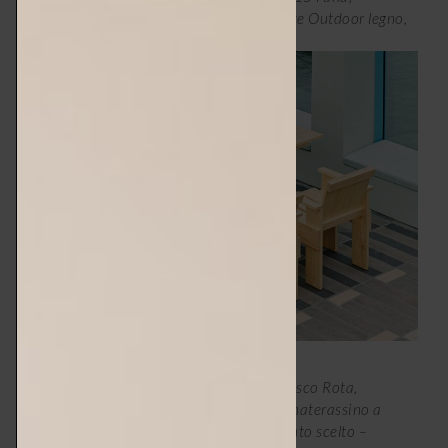
coordinate con il tavolo rettangolare Crate Outdoor legno,
230×89,5xh74,5 cm, € 1.199 –
hay.com
.
Lettino Baia di Paola Lenti, design Francesco Rota,
200x85xh26 cm, a partire da €. 3.490, materassino a
partire da € 900 a seconda del rivestimento scelto –