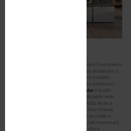
7 – Crea un angolo wellness da sogno
Chi dispone di un terrazzo ampio può valutare l’inserimento
di soluzioni dedicate al benessere. Tra le più desiderate ci
sono le
mini piscine
progettate per essere installate
anche in contesti urbani, purché la struttura sia idonea a
sostenerne il peso.
Acvanera by Proleader
è la mini
piscina premium completamente personalizzabile nelle
dimensioni, nelle finiture e nei materiali, adatta anche a
spazi ristretti o con vincoli di installazione. Non richiede
nessuna opera edile invasiva ed è sempre amovibile e
posizionabile (riducendo i permessi burocratici necessari).
Lo specchio d’acqua si caratterizza per lo sfioro