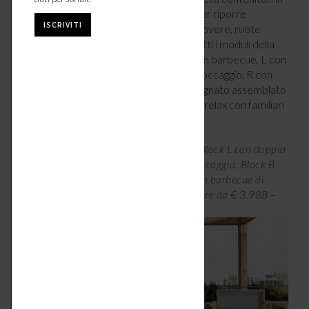
acciaio inox, portabottiglie e ripiani vari per riporre
accessori e utensili, tagliere e vassoio in rovere, ruote
invisibili spostarlo dove ti serve. Come tutti i moduli della
serie Block (nella foto, da sinistra: il (D con barbecue, L con
doppio lavello, M con piano di lavoro e stoccaggio, R con
bruciatore wok), il Blocco B (viene consegnato assemblato
e pronto per cocktail party o momenti di relax con familiari
e amici.
Da sinistra, Block R con bruciatore wok, Block L con doppio
lavello, Block M con piano di lavoro e stoccaggio, Block B
con configurazione frigo bar e Block D con barbecue di
Flammkraft, disponibili in 7 colori, a partire da € 3.988 –
flammkraft.com/en
.