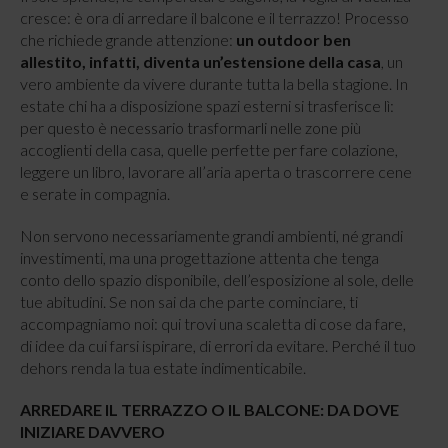
cresce: è ora di arredare il balcone e il terrazzo! Processo
che richiede grande attenzione:
un outdoor ben
allestito, infatti, diventa un’estensione della casa
, un
vero ambiente da vivere durante tutta la bella stagione. In
estate chi ha a disposizione spazi esterni si trasferisce lì:
per questo è necessario trasformarli nelle zone più
accoglienti della casa, quelle perfette per fare colazione,
leggere un libro, lavorare all’aria aperta o trascorrere cene
e serate in compagnia.
Non servono necessariamente grandi ambienti, né grandi
investimenti, ma una progettazione attenta che tenga
conto dello spazio disponibile, dell’esposizione al sole, delle
tue abitudini. Se non sai da che parte cominciare, ti
accompagniamo noi: qui trovi una scaletta di cose da fare,
di idee da cui farsi ispirare, di errori da evitare. Perché il tuo
dehors renda la tua estate indimenticabile.
ARREDARE IL TERRAZZO O IL BALCONE: DA DOVE
INIZIARE DAVVERO