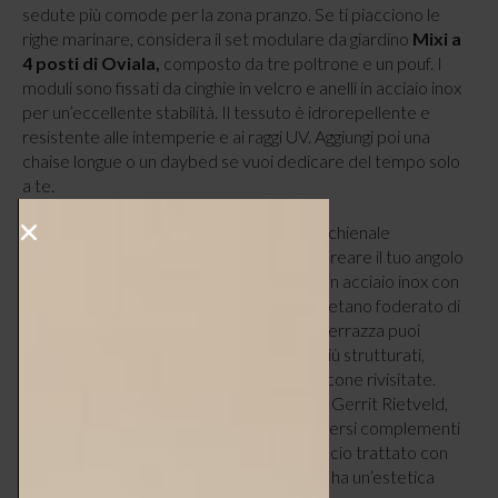
sedute più comode per la zona pranzo. Se ti piacciono le
righe marinare, considera il set modulare da giardino
Mixi a
4 posti di Oviala,
composto da tre poltrone e un pouf. I
moduli sono fissati da cinghie in velcro e anelli in acciaio inox
per un’eccellente stabilità. Il tessuto è idrorepellente e
resistente alle intemperie e ai raggi UV. Aggiungi poi una
chaise longue o un daybed se vuoi dedicare del tempo solo
a te.
Paola Lenti
propone il lettino
Baia
con schienale
reclinabile e ruote posteriori, ideale per creare il tuo angolo
di paradiso dove preferisci. Ha struttura in acciaio inox con
rivestimento fisso e materassino in poliuretano foderato di
materiali outdoor. Minimal ma stiloso. In terrazza puoi
evitare arredi pieghevoli e sceglierne di più strutturati,
come il tavolo e le poltrone
Crate
, vere icone rivisitate.
Ideate nel 1934 dalla leggenda del design Gerrit Rietveld,
sono state rieditate da
Hay
insieme a diversi complementi
outdoor, tavolo compreso. In pino massiccio trattato con
una vernice esterna a base d’acqua, il set ha un’estetica