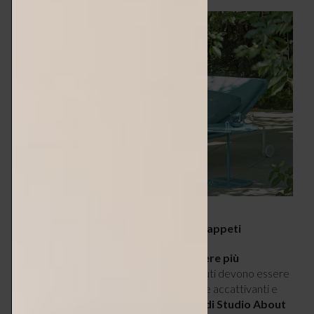
paolalenti.it/it
.
2 – Amplifica il comfort con cuscini e tappeti
Cuscini e tappeti hanno il potere di
rendere più
accogliente qualsiasi ambiente
. I tessuti devono essere
specifici per resistere in esterno, le forme accattivanti e
fuori dal comune. Il pouf gonfiabile
Float di Studio About