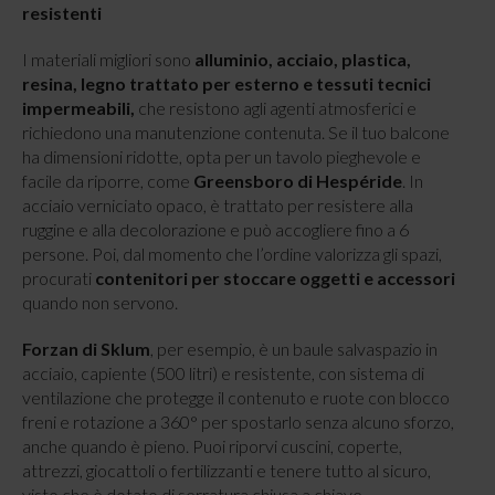
resistenti
I materiali migliori sono
alluminio, acciaio, plastica,
resina, legno trattato per esterno e tessuti tecnici
impermeabili,
che resistono agli agenti atmosferici e
richiedono una manutenzione contenuta. Se il tuo balcone
ha dimensioni ridotte, opta per un tavolo pieghevole e
facile da riporre, come
Greensboro di Hespéride
. In
acciaio verniciato opaco, è trattato per resistere alla
ruggine e alla decolorazione e può accogliere fino a 6
persone. Poi, dal momento che l’ordine valorizza gli spazi,
procurati
contenitori per stoccare oggetti e accessori
quando non servono.
Forzan di Sklum
, per esempio, è un baule salvaspazio in
acciaio, capiente (500 litri) e resistente, con sistema di
ventilazione che protegge il contenuto e ruote con blocco
freni e rotazione a 360° per spostarlo senza alcuno sforzo,
anche quando è pieno. Puoi riporvi cuscini, coperte,
attrezzi, giocattoli o fertilizzanti e tenere tutto al sicuro,
visto che è dotato di serratura chiusa a chiave.