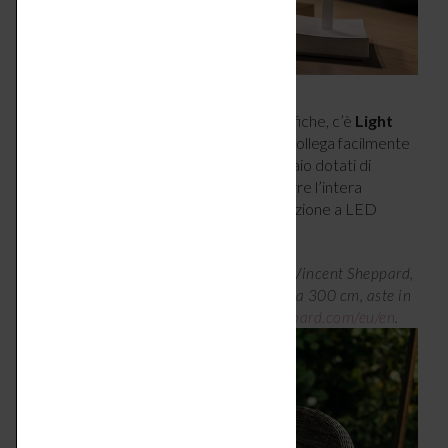
Tra le ghirlande per esterno più scenografiche, c’è
Light
My Table di Vincent Sheppard
, che si collega facilmente
al piano del tavolo grazie a 2 alberi in acciaio dotati di
morsetto. Così la catena luminosa percorre l’intera
lunghezza del tavolo, fornendo un’illuminazione a LED
funzionale e romantica.
Ghirlanda Light My Table con ancoraggi, Vincent Sheppard,
design Studiomie, adatta a tavoli da 200 a 300 cm, aste in
metallo h146,5 cm, € 295 –
vincentsheppard.com/eu/en
.