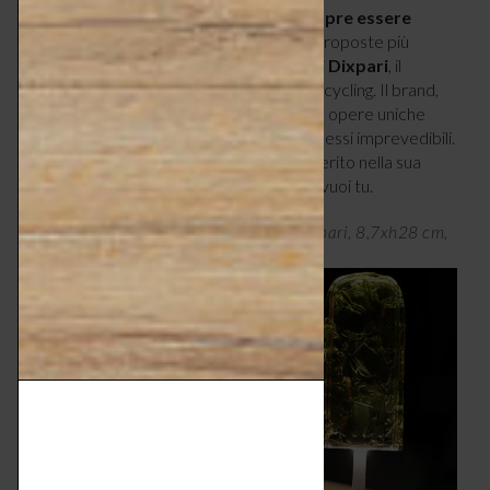
ogni caso, ricordati che
la luce deve sempre essere
calda e diffusa
, mai invasiva. Una delle proposte più
estive (e anche più etiche) è
Luci.Fero di Dixpari
, il
ghiacciolo luminoso da tavolo nato dall’upcycling. Il brand,
infatti, trasforma gli scarti termoplastici in opere uniche
realizzate a mano, che si accendono di riflessi imprevedibili.
Per illuminarsi, Luci.Fero deve essere inserito nella sua
base ricaricabile. Poi, puoi portarlo dove vuoi tu.
Lampada da tavolo a led Luci.Fero di Dixpari, 8,7xh28 cm,
€ 239 –
dixpari.com/it
.