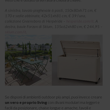
A sinistra, tavolo pieghevole 6 posti, 150x80xh71 cm, €
170 e sedie abbinate, 42x51xh81 cm, € 39 l’una,
collezione Greensboro di Herpéride –
hesperide.com/it
. A
destra, baule Forzan di Sklum, 135x62xh80 cm, € 244,95 –
sklum.com/it
.
Se disponi di ambienti outdoor più ampi, puoi invece creare
un vero e proprio living
con divani modulari ma leggeri e
facili da posizionare, chaise longue e amache, tavoli e