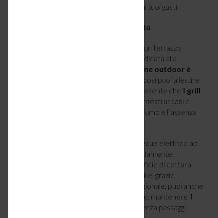
e puoi abbellirla con cuscini e teli in base ai tuoi gusti.
6 – Attrezza un angolo cucina all’aperto
È tempo di outdoor cooking! Se possiedi un terrazzo
spazioso, puoi creare una piccola area dedicata alla
preparazione dei pasti.
Il bello delle cucine outdoor è
che sono modulari e personalizzabili
, così puoi allestire
un angolo cucina su misura per te. Tieni presente che il
grill
elettrico
è particolarmente adatto in contesti urbani e
condominiali per la ridotta produzione di fumo e l’assenza
di fiamme libere.
Ne sa qualcosa
Lumin di Weber,
il barbecue elettrico ad
alte prestazioni con stand: raggiunge rapidamente
temperature superiori ai 315 °C, la superficie di cottura
consente di cucinare per 6–8 commensali e, grazie
all’aggiunta del Kit di espansione multifunzionale, puoi anche
affumicare, optare per la cottura a vapore, mantenere il
cibo caldo e cuocere alimenti congelati senza passaggi
preliminari.