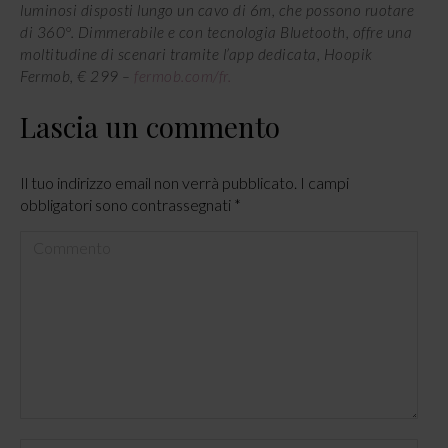
luminosi disposti lungo un cavo di 6m, che possono ruotare
di 360°. Dimmerabile e con tecnologia Bluetooth, offre una
moltitudine di scenari tramite l’app dedicata, Hoopik
Fermob, € 299 –
fermob.com/fr.
Lascia un commento
Il tuo indirizzo email non verrà pubblicato. I campi
obbligatori sono contrassegnati
*
Commento