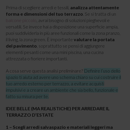
Prima di scegliere arredi e tessili,
analizza attentamente
forma e dimensioni del tuo terrazzo
. Se si tratta di un
balcone piccolo
, avrai bisogno di soluzioni pieghevoli e
versatili. Se invece hai a disposizione una superficie ampia,
puoi suddividerla in più aree funzionali come la zona pranzo,
il living, la zona green. È importante
valutare la portata
del pavimento
, soprattutto se pensi di aggiungere
elementi pesanti come una mini piscina, una cucina
attrezzata o fioriere importanti.
A cosa serve questa analisi preliminare?
Definire l’uso dello
spazio ti aiuta ad avere uno schema chiaro su cui costruire il
tuo arredo esterno per terrazzo, a evitare acquisti
impulsivi e a creare un ambiente che sia bello, funzionale e
fatto su misura per te.
IDEE BELLE (MA REALISTICHE) PER ARREDARE IL
TERRAZZO D’ESTATE
1 – Scegli arredi salvaspazio e materiali leggeri ma