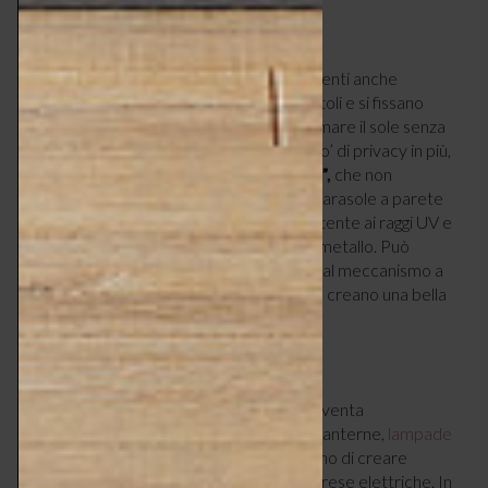
Nei piccoli balconi possono essere sufficienti anche
cannicciati in bambù (che si vendono a rotoli e si fissano
facilmente alle ringhiere), capaci di schermare il sole senza
appesantire l’ambiente e di regalarti un po’ di privacy in più,
ma esistono anche
ombrelloni “sospesi”,
che non
occupano spazio sul pavimento, come il parasole a parete
di
vidaXL
. La fodera è in poliestere resistente ai raggi UV e
anti-sbiadimento, palo e stecche sono in metallo. Può
essere facilmente aperto e chiuso grazie al meccanismo a
manovella e ha 28 luci LED integrate, che creano una bella
atmosfera anche di sera.
4 – Studia bene l’illuminazione
Quando il sole tramonta, l’illuminazione diventa
protagonista grazie a ghirlande luminose, lanterne,
lampade
portatili ricaricabili o solari
, che consentono di creare
scenari suggestivi senza aver bisogno di prese elettriche. In