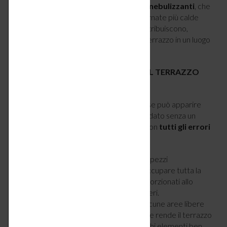
puoi pensare ai
ventilatori con sistemi nebulizzanti
, che
permettono di rinfrescarsi durante le giornate più calde
senza occupare troppo spazio e che contribuiscono,
seppur nel loro piccolo, a trasformare il terrazzo in un luogo
di relax e benessere quotidiano.
GLI ERRORI CHE FANNO SEMBRARE IL TERRAZZO
PIÙ PICCOLO E DISORDINATO
Perfino un terrazzo di dimensioni generose può apparire
caotico e poco accogliente se viene arredato senza un
progetto preciso. Ecco un promemoria con
tutti gli errori
da evitare
:
Scegliere arredi troppo grandi
: pezzi
sovradimensionati finiscono per occupare tutta la
superficie. Privilegia elementi proporzionati allo
spazio e lascia sempre percorsi liberi.
Riempire ogni angolo
: lasciare alcune aree libere
migliora la percezione dello spazio e rende il terrazzo
più arioso e accogliente. Scegli pochi elementi ben