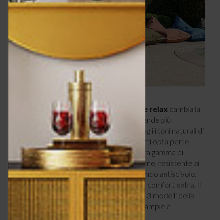
Un
tappeto outdoor nella zona living e relax
cambia la
percezione dello spazio, lo delimita e lo rende più
accogliente. Se vuoi stare sul classico, scegli i toni naturali di
bambù, corda e juta, ma se ami le tinte forti opta per le
fibre sintetiche in grado di offrire una vasta gamma di
fantasie.
Flying di Fatboy
è in polipropilene, resistente ai
raggi UV, semplice da pulire e dotato di fondo antiscivolo.
All’interno, uno strato in schiuma aggiunge comfort extra. Il
bello è che può essere affiancato agli altri 3 modelli della
stessa linea, per creare composizioni più ampie e
personalizzate.