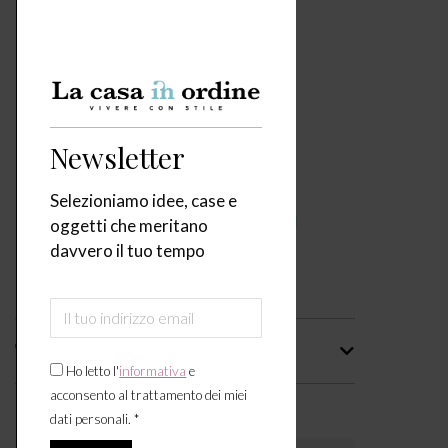
Newsletter
Selezioniamo idee, case e
oggetti che meritano
davvero il tuo tempo
Tag
Ho letto l'
informativa
e
acconsento al trattamento dei miei
Calendario Icone di Design
dati personali. *