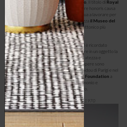
Medaglie d’oro alla Triennale di Milano
, Il titolo di
Royal
Designer for Industry
e il titolo di dottore honoris causa
al
Royal College of Art
nel 1971. Continua a lavorare per
aziende europee e latine e nel 1981 realizza
il Museo del
Vetro a Riihimäki,
il suo progetto architettonico più
importante.
Wirkkala muore a Helsinki nel 1985
ed è ricordato
come uno dei designer più abili nel riportare in un oggetto la
forza insita nella natura attraverso la delicatezza e
l’eleganza nel lavorare i materiali. Le sue opere sono
esposte al MoMA di New York e al Pompidou di Parigi e nel
2003
nasce la
Tapio Wirkkala Rut Bryk Foundation
a
scopo di conservare il suo prezioso patrimonio e
promuovere il design finlandese nel mondo.
Tapio Wirkkala, bottiglia vodka Finlandia,1970