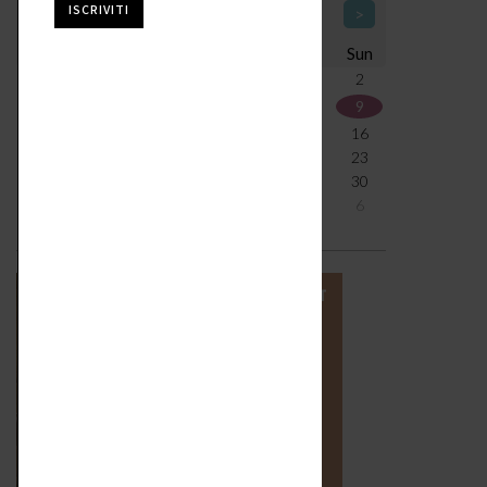
<
August 2026
>
Mon
Tue
Wed
Thu
Fri
Sat
Sun
27
28
29
30
31
1
2
3
4
5
6
7
8
9
10
11
12
13
14
15
16
17
18
19
20
21
22
23
24
25
26
27
28
29
30
31
1
2
3
4
5
6