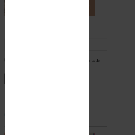
Iscriviti alla newsletter
Ho letto l'
informativa
e acconsento al trattamento dei
miei dati personali. *
Seguici