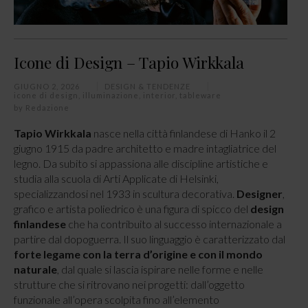
Icone di Design – Tapio Wirkkala
GIUGNO 2, 2026
DESIGN & TENDENZE
icone di design
,
illuminazione
,
interior
,
tableware
by
Redazione
Tapio Wirkkala
nasce nella città finlandese di Hanko il 2
giugno 1915 da padre architetto e madre intagliatrice del
legno. Da subito si appassiona alle discipline artistiche e
studia alla scuola di Arti Applicate di Helsinki,
specializzandosi nel 1933 in scultura decorativa.
Designer
,
grafico e artista poliedrico è una figura di spicco del
design
finlandese
che ha contribuito al successo internazionale a
partire dal dopoguerra. Il suo linguaggio è caratterizzato dal
forte legame con la terra d’origine e con il mondo
naturale
, dal quale si lascia ispirare nelle forme e nelle
strutture che si ritrovano nei progetti: dall’oggetto
funzionale all’opera scolpita fino all’elemento