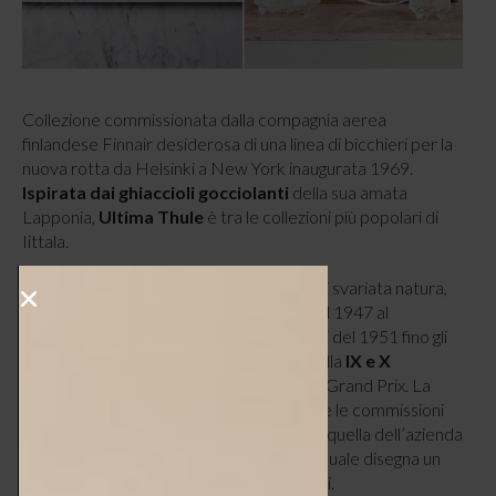
Collezione commissionata dalla compagnia aerea
finlandese Finnair desiderosa di una linea di bicchieri per la
nuova rotta da Helsinki a New York inaugurata 1969.
Ispirata dai ghiaccioli gocciolanti
della sua amata
Lapponia,
Ultima Thule
è tra le collezioni più popolari di
Iittala.
Nel corso degli anni si dedica a progetti di svariata natura,
dal disegno delle banconote finlandesi del 1947 al
francobollo per i giochi olimpici di Helsinki del 1951 fino gli
allestimenti
dei
padiglioni
finlandesi della
IX e X
Triennale di Milano
dove vince ben tre Grand Prix. La
notorietà cresce velocemente così come le commissioni
proveniente dall’esterno, prima fra tutte quella dell’azienda
tedesca di porcellane
Rosenthal
per la quale disegna un
gran numero di piatti e vasi dal 1956 in poi.