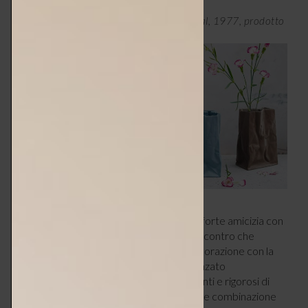
Tapio Wirkkala, vaso Paper Bag, Rosenthal, 1977, prodotto
long seller di Rosenthal
Negli anni ’60 arriva in Italia e stringe una forte amicizia con
Gio Ponti
e la moglie Lisa, un fortunato incontro che
contribuisce all’inizio della preziosa collaborazione con la
Vetreria Venini
dal 1966 al 1972. Influenzato
dall’atmosfera veneziana, i vetri trasparenti e rigorosi di
ispirazione nordica lasciano spazio a nuove combinazione