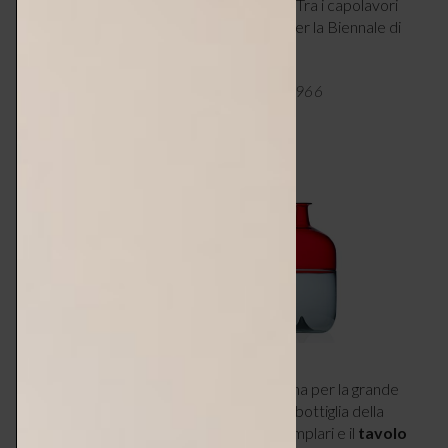
cromatiche e all’esuberanza delle forme. Tra i capolavori
assoluti per l’azienda le
bottiglie Bolle
per la Biennale di
Venezia del 1966.
Tapio Wirkkala, collezione Bolle, Venini, 1966
Accanto alla produzione artigianale disegna per la grande
scala
posate
, gioielli, canoe,
lampade
, la bottiglia della
vodka Finlandia prodotta in milioni di esemplari e il
tavolo