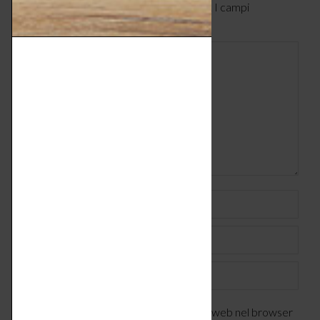
Il tuo indirizzo email non verrà pubblicato. I campi
obbligatori sono contrassegnati
*
Commento
Nome *
Email *
Sito web
Salva il mio nome, indirizzo email e sito web nel browser