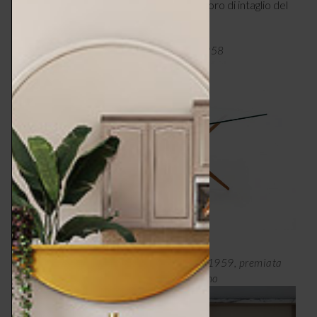
X-Frame
del 1958 per Artek, un capolavoro di intaglio del
legno.
Tapio Wirkkala, tavolo X-Frame, Artek ,1958
Tapio Wirkkala, lampada k2.142, Airam, 1959, premiata
con il Grand Prix alla XI Triennale di Milano