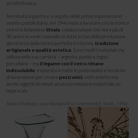
architettonico.
Terminata la guerra e a seguito delle prime esperienze in
ambito pubblicitario, nel 1946 inizia a lavorare con la storica
vetreria finlandese
Iittala
, collaborazione che dura più di
30 anni e lo vede coinvolto in tutte le fasi della produzione
alla ricerca della sintesi perfetta tra forma,
tradizione
artigianale e qualità estetica
. Sono molti i materiali che
utilizza nella sua carriera – argento, plastica, legno,
porcellana – ma
il legame con il vetro rimane
indissolubile
, esplorato in tutte le potenzialità e tecniche
di lavorazione per creare
pezzi unici
, vetri artistici ma
anche oggetti destinati ad una produzione industriale su
larga scala.
Tapio Wirkkala, vaso Kantarelli (o Chanterelle), Ittala, 1946