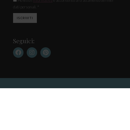
Ho letto l'
informativa
e acconsento al trattamento dei miei
dati personali. *
Seguici:
Contatti
Cookie Policy
Privacy Policy
Pubblicità su questo sito
La Casa in Ordine di Anna Caldera – registrazione n. 7 del 2014 del tribunale di
Varese – P.I. 03329360121.
Copyright 2025 – Tutti i diritti riservati – Direttore Responsabile: Anna Caldera
La casa in ordine partecipa a diversi programmi di affiliazione, grazie ai quali