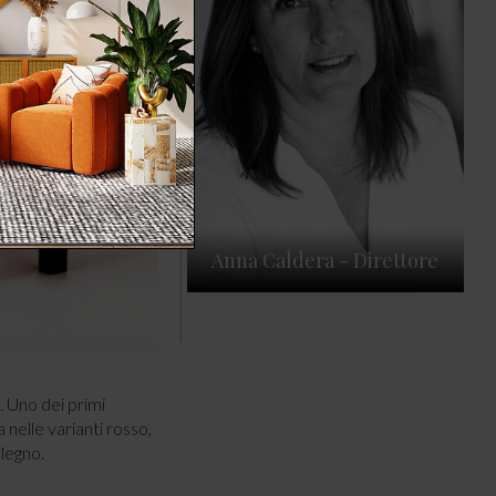
Anna Caldera - Direttore
. Uno dei primi
 nelle varianti rosso,
 legno.