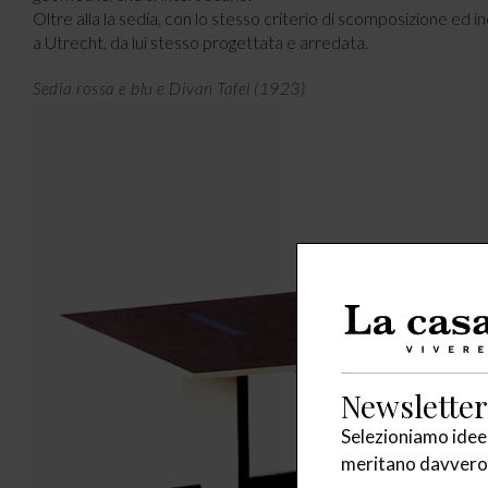
Oltre alla la sedia, con lo stesso criterio di scomposizione ed in
a Utrecht, da lui stesso progettata e arredata.
Sedia rossa e blu e Divan Tafel (1923)
Newsletter
Selezioniamo idee,
meritano davvero 