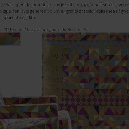
etveld, seppur lavorando con un imbottito, mantiene il suo disegn
ngue per i suoi generosi volumi e i grandi braccioli dalla linea spigol
apparente rigidità.
el 2016 con il tessuto disegnato da Bertjan Pot