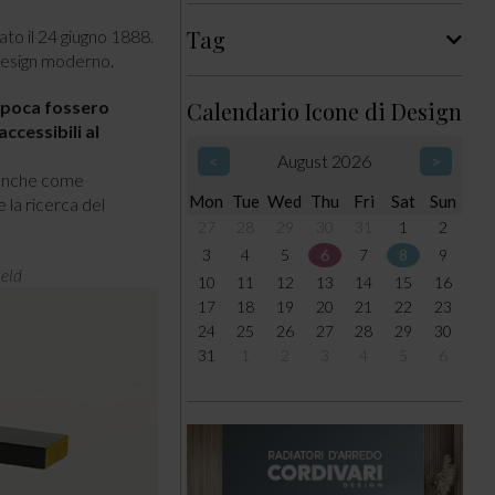
Tag
ato il 24 giugno 1888.
 design moderno.
’epoca fossero
Calendario Icone di Design
ccessibili al
<
August 2026
>
anche come
Mon
Tue
Wed
Thu
Fri
Sat
Sun
 la ricerca del
27
28
29
30
31
1
2
3
4
5
6
7
8
9
veld
10
11
12
13
14
15
16
17
18
19
20
21
22
23
24
25
26
27
28
29
30
31
1
2
3
4
5
6