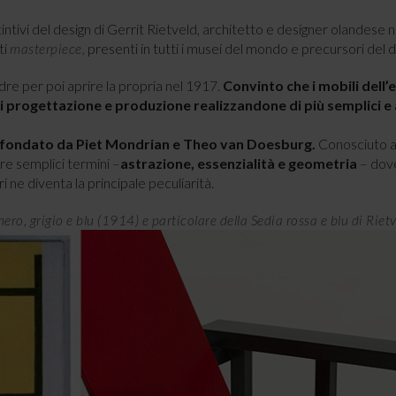
intivi del design di Gerrit Rietveld, architetto e designer olandese n
ti
presenti in tutti i musei del mondo e precursori del
masterpiece,
adre per poi aprire la propria nel 1917.
Convinto che i mobili dell
 progettazione e produzione realizzandone di più semplici e a
l fondato da Piet Mondrian e Theo van Doesburg.
Conosciuto 
re semplici termini –
astrazione, essenzialità e geometria
– dove
i ne diventa la principale peculiarità.
o, grigio e blu (1914) e particolare della Sedia rossa e blu di Riet