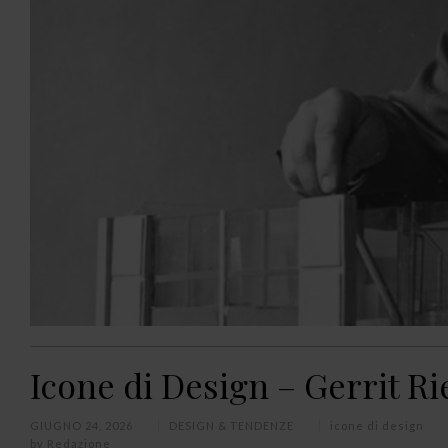
Icone di Design – Gerrit Ri
GIUGNO 24, 2026
DESIGN & TENDENZE
icone di design
by
Redazione