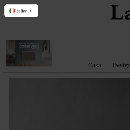
Italian
▼
Casa
Desig