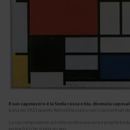
Il suo capolavoro è la Sedia rossa e blu, divenuta caposa
icona nel 1923 quando Rietveld la colora con i colori primari dei 
La sua composizione astratta sembra una vera e propria traduz
geometrici che si intersecano.