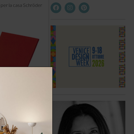
l
per la casa Schröder