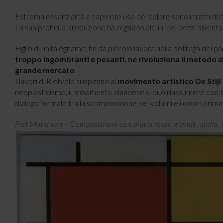
Estrema essenzialità e sapiente uso del colore sono i tratti dist
La sua proficua produzione ha regalato alcuni dei pezzi diventa
Figlio di un falegname, fin da piccolo lavora nella bottega del p
troppo ingombranti e pesanti, ne rivoluziona il metodo di
grande mercato
.
I lavori di Rietveld si ispirano al
movimento artistico De Stij
neoplasticismo, il movimento olandese si può riassumere con t
dialogo formale tra la scomposizione dei volumi e i colori primar
Piet Mondrian – Composizione con piano rosso grande, giallo, ner