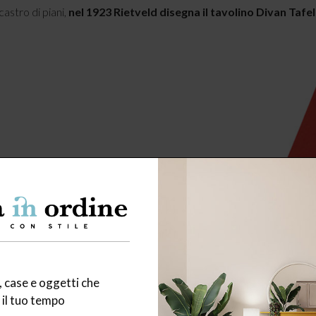
castro di piani,
nel 1923 Rietveld disegna il tavolino Divan Tafe
 case e oggetti che
il tuo tempo