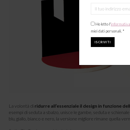
Ho letto l'
informativ
miei dati personali. *
La volontà di
ridurre all’essenziale il design in funzione de
esempi di seduta a sbalzo, unisce le gambe, seduta e schienale i
blu, giallo, bianco e nero, la versione migliore rimane quella ver