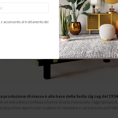
a
e acconsento al trattamento dei
lla produzione di massa è alla base della Sedia zig zag del 1934
n un unica linea continua a forma di zeta rovesciata. Oggi riproposta
niciata a foro aperto per esaltare le venature e i preziosi incastri del