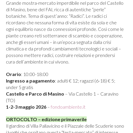
Grande mostra-mercato imperdibile nel parco del Castello
di Masino, bene del FAI, ricca di autentiche “perle”
botaniche. Tema di quest’anno: “Radici”. Le radici ci
ricordano che nessuna forma di vita esiste da sola e che
ogni equilibrio nasce da connessioni profonde. Così come le
piante creano reti sotterranee di scambio e cooperazione,
anche gli esseri umani – in un’epoca segnata dalla crisi
climatica e da profondi cambiamenti tecnologici e sociali –
possono mettere radici, costruire relazioni e prendersi
cura dell’ambiente in cui vivono.
Orario
: 10:00-18:00
Ingresso a pagamento
: adulti € 12; ragazzi (6-18) € 5;
under 5 gratis
Castello e Parco di Masino
– Via Castello 1 – Caravino
(TO)
1-2-3 maggio 2026
–
fondoambiente.it
ORTOCOLTO – edizione primaverile
Il giardino di Villa Pallavicino e il Piazzale delle Scuderie sono
i luoghi che ospitano questa “festa-mercato” di interesse