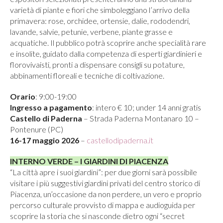
varietà di piante e fiori che simboleggiano l’arrivo della
primavera: rose, orchidee, ortensie, dalie, rododendri,
lavande, salvie, petunie, verbene, piante grasse e
acquatiche. Il pubblico potrà scoprire anche specialità rare
e insolite, guidato dalla competenza di esperti giardinieri e
florovivaisti, pronti a dispensare consigli su potature,
abbinamenti floreali e tecniche di coltivazione.
Orario
: 9:00-19:00
Ingresso a pagamento
: intero € 10; under 14 anni gratis
Castello di Paderna
– Strada Paderna Montanaro 10 –
Pontenure (PC)
16-17 maggio 2026
–
castellodipaderna.it
INTERNO VERDE – I GIARDINI DI PIACENZA
“La città apre i suoi giardini”: per due giorni sarà possibile
visitare i più suggestivi giardini privati del centro storico di
Piacenza, un’occasione da non perdere, un vero e proprio
percorso culturale provvisto di mappa e audioguida per
scoprire la storia che si nasconde dietro ogni “secret