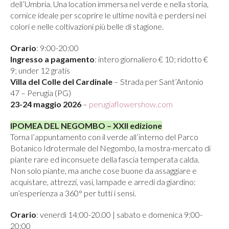
dell’Umbria. Una location immersa nel verde e nella storia,
cornice ideale per scoprire le ultime novità e perdersi nei
colori e nelle coltivazioni più belle di stagione.
Orario
: 9:00-20:00
Ingresso a pagamento
: intero giornaliero € 10; ridotto €
9; under 12 gratis
Villa del Colle del Cardinale
– Strada per Sant’Antonio
47 – Perugia (PG)
23-24 maggio 2026
–
perugiaflowershow.com
IPOMEA DEL NEGOMBO – XXII edizione
Torna l’appuntamento con il verde all’interno del Parco
Botanico Idrotermale del Negombo, la mostra-mercato di
piante rare ed inconsuete della fascia temperata calda.
Non solo piante, ma anche cose buone da assaggiare e
acquistare, attrezzi, vasi, lampade e arredi da giardino:
un’esperienza a 360° per tutti i sensi.
Orario
: venerdì 14:00-20.00 | sabato e domenica 9:00-
20:00