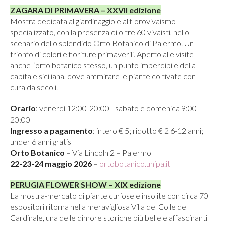
ZAGARA DI PRIMAVERA – XXVII edizione
Mostra dedicata al giardinaggio e al florovivaismo
specializzato, con la presenza di oltre 60 vivaisti, nello
scenario dello splendido Orto Botanico di Palermo. Un
trionfo di colori e fioriture primaverili. Aperto alle visite
anche l’orto botanico stesso, un punto imperdibile della
capitale siciliana, dove ammirare le piante coltivate con
cura da secoli.
Orario
: venerdì 12:00-20:00 | sabato e domenica 9:00-
20:00
Ingresso a pagamento
: intero € 5; ridotto € 2 6-12 anni;
under 6 anni gratis
Orto Botanico
– Via Lincoln 2 – Palermo
22-23-24 maggio 2026
–
ortobotanico.unipa.it
PERUGIA FLOWER SHOW – XIX edizione
La mostra-mercato di piante curiose e insolite con circa 70
espositori ritorna nella meravigliosa Villa del Colle del
Cardinale, una delle dimore storiche più belle e affascinanti