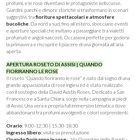
profumi, e le rose diventano le protagoniste indiscusse.
Giardini, parchi e dimore storiche si trasformano in scenari
suggestivi, tra
fioriture spettacolari e atmosfere
bucoliche
. Da nord a sud, fino all’estero, sbocciano eventi
e aperture speciali che invitano a passeggiare tra vialetti
profumati e angoli nascosti. Occasioni perfette per godersi
la primavera e riscoprire il piacere di una giornata all’aria
aperta.
APERTURA ROSETO DI ASSISI | QUANDO
FIORIRANNO LE ROSE
Il roseto “Quando fioriranno le rose” è nato dal sogno di una
grande appassionata di rose inglesi ed è stato realizzato
con il sostegno della David Austin Roses. Dedicato a San
Francesco e a Santa Chiara, sorge nella campagna ai piedi
di Assisi. Una vera e propria full immersion tematica dove
abbandonarsi tra profumi avvolgenti e colori sorprendenti.
Orario
: 9:00-12:30 | 15:30-18:30
Ingresso libero
: visite su prenotazione
Quando fioriranno le rose
– Via Ospedale delle Pareti –