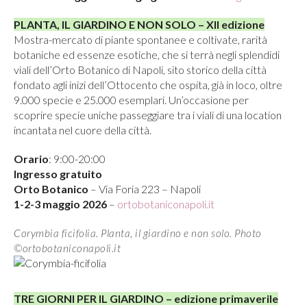
PLANTA, IL GIARDINO E NON SOLO – XII edizione
Mostra-mercato di piante spontanee e coltivate, rarità
botaniche ed essenze esotiche, che si terrà negli splendidi
viali dell’Orto Botanico di Napoli, sito storico della città
fondato agli inizi dell’Ottocento che ospita, già in loco, oltre
9.000 specie e 25.000 esemplari. Un’occasione per
scoprire specie uniche passeggiare tra i viali di una location
incantata nel cuore della città.
Orario
: 9:00-20:00
Ingresso gratuito
Orto Botanico
– Via Foria 223 – Napoli
1-2-3 maggio 2026
–
ortobotaniconapoli.it
Corymbia ficifolia. Planta, il giardino e non solo. Photo
©ortobotaniconapoli.it
TRE GIORNI PER IL GIARDINO – edizione primaverile