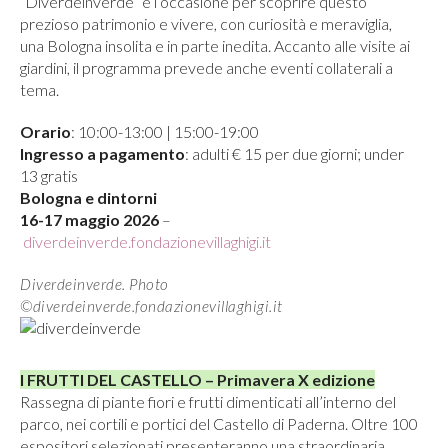
“Diverdeinverde” è l’occasione per scoprire questo
prezioso patrimonio e vivere, con curiosità e meraviglia,
una Bologna insolita e in parte inedita. Accanto alle visite ai
giardini, il programma prevede anche eventi collaterali a
tema.
Orario
: 10:00-13:00 | 15:00-19:00
Ingresso a pagamento
: adulti € 15 per due giorni; under
13 gratis
Bologna e dintorni
16-17 maggio 2026
–
diverdeinverde.fondazionevillaghigi.it
Diverdeinverde. Photo
©diverdeinverde.fondazionevillaghigi.it
I FRUTTI DEL CASTELLO – Primavera X edizione
Rassegna di piante fiori e frutti dimenticati all’interno del
parco, nei cortili e portici del Castello di Paderna. Oltre 100
espositori selezionati presenteranno una straordinaria