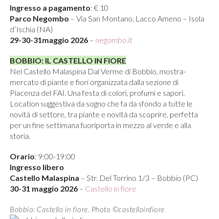
Ingresso a pagamento
: € 10
Parco Negombo
– Via San Montano, Lacco Ameno – Isola
d’Ischia (NA)
29-30-31maggio 2026
–
negombo.it
BOBBIO: IL CASTELLO IN FIORE
Nel Castello Malaspina Dal Verme di Bobbio, mostra-
mercato di piante e fiori organizzata dalla sezione di
Piacenza del FAI. Una festa di colori, profumi e sapori.
Location suggestiva da sogno che fa da sfondo a tutte le
novità di settore, tra piante e novità da scoprire, perfetta
per un fine settimana fuoriporta in mezzo al verde e alla
storia.
Orario
: 9:00-19:00
Ingresso libero
Castello Malaspina
– Str. Del Torrino 1/3 – Bobbio (PC)
30-31 maggio 2026
–
Castello in fiore
Bobbio: Castello in fiore. Photo ©castelloinfiore