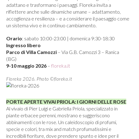
adattano e trasformano i paesaggi. Floreka invita a
riflettere anche sulle dinamiche umane – adattamento,
accoglienza e resilienza – e a considerare il paesaggio come
un sistema vivo e in continuo cambiamento.
Orario
: sabato 10:00-23:00 | domenica 9:30-18:30
Ingresso libero
Parco di Villa Camozzi
– Via G.B. Camozzi 3 – Ranica
(BG)
9-10 maggio 2026
–
floreka.it
Floreka 2026. Photo ©floreka.it
PORTE APERTE VIVAI PRIOLA: I GIORNI DELLE ROSE
Al vivaio di Pier Luigi e Gabriella Priola, specializzato in
piante erbacee perenni, mostrano e suggeriscono
abbinamenti con le rose. Un caleidoscopio di profumi,
specie e colori, tra mix and match profumatissimi e
incredibili fioriture, dove prendere spunto e idee per il