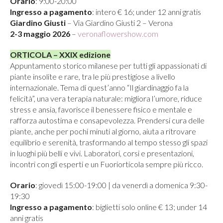
Orario
: 9:00-20:00
Ingresso a pagamento
: intero € 16; under 12 anni gratis
Giardino Giusti
– Via Giardino Giusti 2 – Verona
2-3 maggio 2026
–
veronaflowershow.com
ORTICOLA – XXIX edizione
Appuntamento storico milanese per tutti gli appassionati di
piante insolite e rare, tra le più prestigiose a livello
internazionale. Tema di quest’anno “Il giardinaggio fa la
felicità”, una vera terapia naturale: migliora l’umore, riduce
stress e ansia, favorisce il benessere fisico e mentale e
rafforza autostima e consapevolezza. Prendersi cura delle
piante, anche per pochi minuti al giorno, aiuta a ritrovare
equilibrio e serenità, trasformando al tempo stesso gli spazi
in luoghi più belli e vivi. Laboratori, corsi e presentazioni,
incontri con gli esperti e un Fuoriorticola sempre più ricco.
Orario
: giovedì 15:00-19:00 | da venerdì a domenica 9:30-
19:30
Ingresso a pagamento
: biglietti solo online € 13; under 14
anni gratis