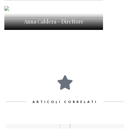
Ho letto l'
informativa
e acconsento al trattamento dei
miei dati personali. *
Seguici
Anna Caldera - Direttore