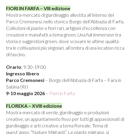
FIORI IN FARFA – VIII edizione
Mostra-mercato di giardinaggio allestita all’interno del
Parco Cremonesi, nello storico Borgo dell’Abbazia di Farfa.
Collezioni di piante e fiori rari, artigiani d’eccellenza con
creazioni e manufatti a tema green. Una full immersion tra
storia e suggestioni green, dove scovare le ultime qualità
tra le coltivazioni più singolari, all’ombra di una location ricca
di fascino.
Orario
: 9:30-19:00
Ingresso libero
Parco Cremonesi
– Borgo dell’Abbazia di Farfa – Fara in
Sabina (RI)
9-10 maggio 2026
–
Fiori in Farfa
FLOREKA – XVIII edizione
Mostra-mercato di verde, giardinaggio e produzioni
creative, un appuntamento fisso per tutti gli appassionati di
giardinaggio e arti creative a tema floreale. Tema di
quest’anno: “Nature Migranti”. Le piante migrano, si