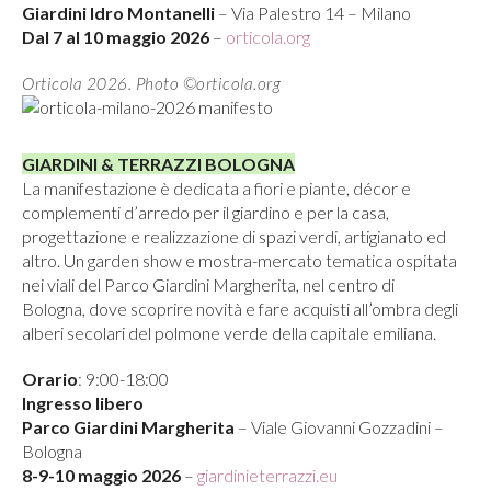
Giardini Idro Montanelli
– Via Palestro 14 – Milano
Dal 7 al 10 maggio 2026
–
orticola.org
Orticola 2026. Photo ©orticola.org
GIARDINI & TERRAZZI BOLOGNA
La manifestazione è dedicata a fiori e piante, décor e
complementi d’arredo per il giardino e per la casa,
progettazione e realizzazione di spazi verdi, artigianato ed
altro. Un garden show e mostra-mercato tematica ospitata
nei viali del Parco Giardini Margherita, nel centro di
Bologna, dove scoprire novità e fare acquisti all’ombra degli
alberi secolari del polmone verde della capitale emiliana.
Orario
: 9:00-18:00
Ingresso libero
Parco Giardini Margherita
– Viale Giovanni Gozzadini –
Bologna
8-9-10 maggio 2026
–
giardinieterrazzi.eu