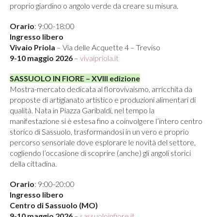
proprio giardino o angolo verde da creare su misura.
Orario
: 9:00-18:00
Ingresso libero
Vivaio Priola
– Via delle Acquette 4 – Treviso
9-10 maggio 2026
–
vivaipriola.it
SASSUOLO IN FIORE – XVIII edizione
Mostra-mercato dedicata al florovivaismo, arricchita da
proposte di artigianato artistico e produzioni alimentari di
qualità. Nata in Piazza Garibaldi, nel tempo la
manifestazione si è estesa fino a coinvolgere l’intero centro
storico di Sassuolo, trasformandosi in un vero e proprio
percorso sensoriale dove esplorare le novità del settore,
cogliendo l’occasione di scoprire (anche) gli angoli storici
della cittadina.
Orario
: 9:00-20:00
Ingresso libero
Centro di Sassuolo (MO)
9-10 maggio 2026
–
sassuoloinfiore.it