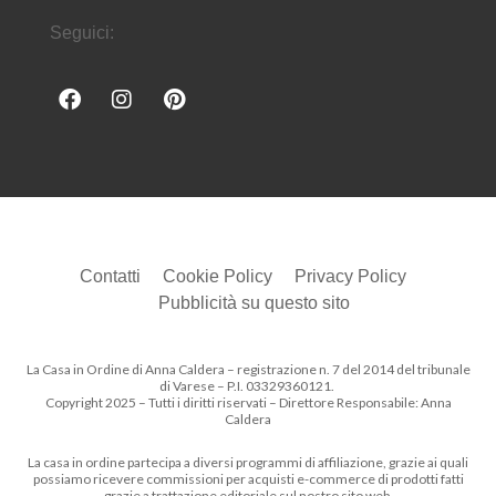
Seguici:
Contatti
Cookie Policy
Privacy Policy
Pubblicità su questo sito
La Casa in Ordine di Anna Caldera – registrazione n. 7 del 2014 del tribunale
di Varese – P.I. 03329360121.
Copyright 2025 – Tutti i diritti riservati – Direttore Responsabile: Anna
Caldera
La casa in ordine partecipa a diversi programmi di affiliazione, grazie ai quali
possiamo ricevere commissioni per acquisti e-commerce di prodotti fatti
grazie a trattazione editoriale sul nostro sito web.