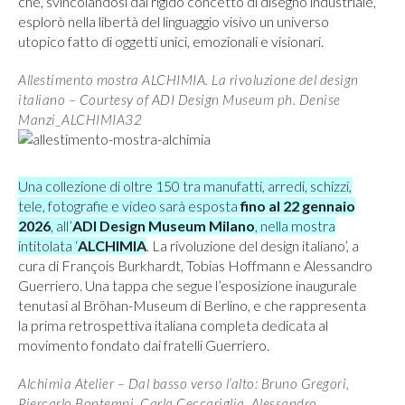
che, svincolandosi dal rigido concetto di disegno industriale,
esplorò nella libertà del linguaggio visivo un universo
utopico fatto di oggetti unici, emozionali e visionari.
Allestimento mostra ALCHIMIA. La rivoluzione del design
italiano – Courtesy of ADI Design Museum ph. Denise
Manzi_ALCHIMIA32
Una collezione di oltre 150 tra manufatti, arredi, schizzi,
tele, fotografie e video sarà esposta
fino al 22 gennaio
2026
, all’
ADI Design Museum Milano
, nella mostra
intitolata ‘
ALCHIMIA
. La rivoluzione del design italiano’, a
cura di François Burkhardt, Tobias Hoffmann e Alessandro
Guerriero. Una tappa che segue l’esposizione inaugurale
tenutasi al Bröhan-Museum di Berlino, e che rappresenta
la prima retrospettiva italiana completa dedicata al
movimento fondato dai fratelli Guerriero.
Alchimia Atelier – Dal basso verso l’alto: Bruno Gregori,
Piercarlo Bontempi, Carla Ceccariglia, Alessandro