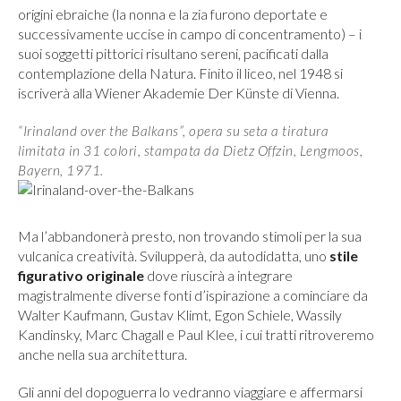
origini ebraiche (la nonna e la zia furono deportate e
successivamente uccise in campo di concentramento) – i
suoi soggetti pittorici risultano sereni, pacificati dalla
contemplazione della Natura. Finito il liceo, nel 1948 si
iscriverà alla Wiener Akademie Der Künste di Vienna.
“Irinaland over the Balkans”, opera su seta a tiratura
limitata in 31 colori, stampata da Dietz Offzin, Lengmoos,
Bayern, 1971.
Ma l’abbandonerà presto, non trovando stimoli per la sua
vulcanica creatività. Svilupperà, da autodidatta, uno
stile
figurativo originale
dove riuscirà a integrare
magistralmente diverse fonti d’ispirazione a cominciare da
Walter Kaufmann, Gustav Klimt, Egon Schiele, Wassily
Kandinsky, Marc Chagall e Paul Klee, i cui tratti ritroveremo
anche nella sua architettura.
Gli anni del dopoguerra lo vedranno viaggiare e affermarsi