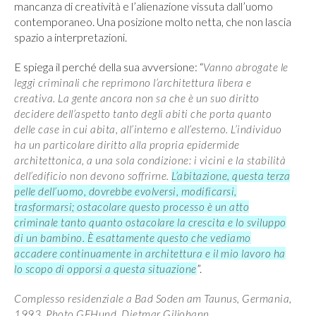
mancanza di creatività e l’alienazione vissuta dall’uomo
contemporaneo. Una posizione molto netta, che non lascia
spazio a interpretazioni.
E spiega il perché della sua avversione: “
Vanno abrogate le
leggi criminali che reprimono l’architettura libera e
creativa. La gente ancora non sa che è un suo diritto
decidere dell’aspetto tanto degli abiti che porta quanto
delle case in cui abita, all’interno e all’esterno.
L
’individuo
ha un particolare diritto alla propria epidermide
architettonica, a una sola condizione: i vicini e la stabilità
dell’edificio non devono soffrirne.
L’abitazione, questa terza
pelle dell’uomo, dovrebbe evolversi, modificarsi,
trasformarsi; ostacolare questo processo è un atto
criminale tanto quanto ostacolare la crescita e lo sviluppo
di un bambino. È esattamente questo che vediamo
accadere continuamente in architettura e il mio lavoro ha
”.
lo scopo di opporsi a questa situazione
Complesso residenziale a Bad Soden am Taunus, Germania,
1993. Photo GFHund, Dietmar Giljohann