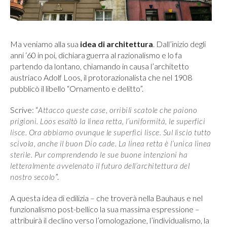
Ma veniamo alla sua
idea di architettura
. Dall’inizio degli
anni ‘60 in poi, dichiara guerra al razionalismo e lo fa
partendo da lontano, chiamando in causa l’architetto
austriaco Adolf Loos, il protorazionalista che nel 1908
pubblicò il libello “Ornamento e delitto”.
Scrive: “
Attacco queste case, orribili scatole che paiono
prigioni. Loos esaltò la linea retta, l
’uniformità, le superfici
lisce. Ora abbiamo ovunque le superfici lisce. Sul liscio tutto
scivola, anche il buon Dio cade. La linea retta è l
’unica linea
sterile. Pur comprendendo le sue buone intenzioni ha
letteralmente avvelenato il futuro dell’architettura del
”.
nostro secolo
A questa idea di edilizia – che troverà nella Bauhaus e nel
funzionalismo post-bellico la sua massima espressione –
attribuirà il declino verso l’omologazione, l’individualismo, la