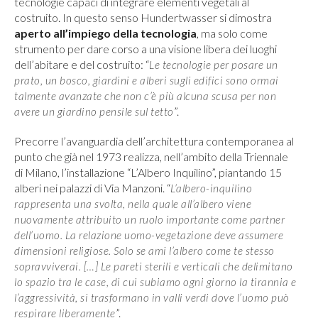
tecnologie capaci di integrare elementi vegetali al
costruito. In questo senso Hundertwasser si dimostra
aperto all’impiego della tecnologia
, ma solo come
strumento per dare corso a una visione libera dei luoghi
dell’abitare e del costruito: “
Le tecnologie per posare un
prato, un bosco, giardini e alberi sugli edifici sono ormai
talmente avanzate che non c’è più alcuna scusa per non
”.
avere un giardino pensile sul tetto
Precorre l’avanguardia dell’architettura contemporanea al
punto che già nel 1973 realizza, nell’ambito della Triennale
di Milano, l’installazione “L’Albero Inquilino”, piantando 15
alberi nei palazzi di Via Manzoni. “
L
’albero-inquilino
rappresenta una svolta, nella quale all
’albero viene
nuovamente attribuito un ruolo importante come partner
dell’uomo. La relazione uomo-vegetazione deve assumere
dimensioni religiose. Solo se ami l
’albero come te stesso
sopravviverai. […] Le pareti sterili e verticali che delimitano
lo spazio tra le case, di cui subiamo ogni giorno la tirannia e
l
’aggressività, si trasformano in valli verdi dove l
’uomo può
”.
respirare liberamente