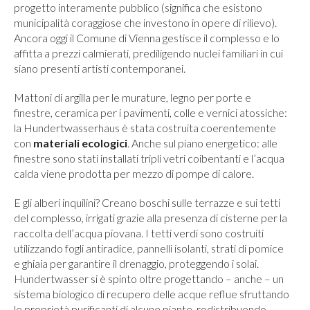
progetto interamente pubblico (significa che esistono
municipalità coraggiose che investono in opere di rilievo).
Ancora oggi il Comune di Vienna gestisce il complesso e lo
affitta a prezzi calmierati, prediligendo nuclei familiari in cui
siano presenti artisti contemporanei.
Mattoni di argilla per le murature, legno per porte e
finestre, ceramica per i pavimenti, colle e vernici atossiche:
la Hundertwasserhaus è stata costruita coerentemente
con
materiali ecologici
. Anche sul piano energetico: alle
finestre sono stati installati tripli vetri coibentanti e l’acqua
calda viene prodotta per mezzo di pompe di calore.
E gli alberi inquilini? Creano boschi sulle terrazze e sui tetti
del complesso, irrigati grazie alla presenza di cisterne per la
raccolta dell’acqua piovana. I tetti verdi sono costruiti
utilizzando fogli antiradice, pannelli isolanti, strati di pomice
e ghiaia per garantire il drenaggio, proteggendo i solai.
Hundertwasser si è spinto oltre progettando – anche – un
sistema biologico di recupero delle acque reflue sfruttando
le proprietà purificanti di alcune piante, redistribuendo