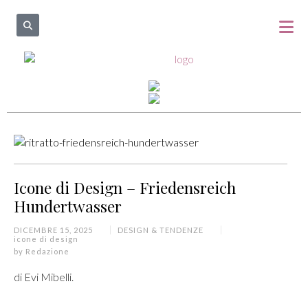
Icone di Design – Friedensreich
Hundertwasser
DICEMBRE 15, 2025
DESIGN & TENDENZE
icone di design
by
Redazione
di Evi Mibelli.