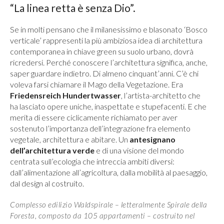
“La linea retta è senza Dio”.
Se in molti pensano che il milanesissimo e blasonato ‘Bosco
verticale’ rappresenti la più ambiziosa idea di architettura
contemporanea in chiave green su suolo urbano, dovrà
ricredersi. Perché conoscere l’architettura significa, anche,
saper guardare indietro. Di almeno cinquant’anni. C’è chi
voleva farsi chiamare il Mago della Vegetazione. Era
Friedensreich Hundertwasser
, l’artista-architetto che
ha lasciato opere uniche, inaspettate e stupefacenti. E che
merita di essere ciclicamente richiamato per aver
sostenuto l’importanza dell’integrazione fra elemento
vegetale, architettura e abitare. Un
antesignano
dell’architettura verde
e di una visione del mondo
centrata sull’ecologia che intreccia ambiti diversi:
dall’alimentazione all’agricoltura, dalla mobilità al paesaggio,
dal design al costruito.
Complesso edilizio Waldspirale – letteralmente Spirale della
Foresta, composto da 105 appartamenti – costruito nel