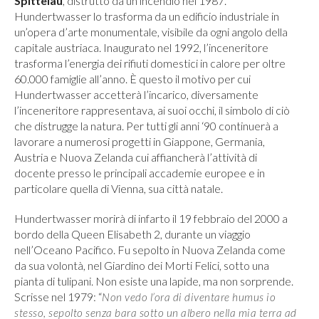
Spittelau
, distrutto da un incendio nel 1987.
Hundertwasser lo trasforma da un edificio industriale in
un’opera d’arte monumentale, visibile da ogni angolo della
capitale austriaca. Inaugurato nel 1992, l’inceneritore
trasforma l’energia dei rifiuti domestici in calore per oltre
60.000 famiglie all’anno. È questo il motivo per cui
Hundertwasser accetterà l’incarico, diversamente
l’inceneritore rappresentava, ai suoi occhi, il simbolo di ciò
che distrugge la natura. Per tutti gli anni ‘90 continuerà a
lavorare a numerosi progetti in Giappone, Germania,
Austria e Nuova Zelanda cui affiancherà l’attività di
docente presso le principali accademie europee e in
particolare quella di Vienna, sua città natale.
Hundertwasser morirà di infarto il 19 febbraio del 2000 a
bordo della Queen Elisabeth 2, durante un viaggio
nell’Oceano Pacifico. Fu sepolto in Nuova Zelanda come
da sua volontà, nel Giardino dei Morti Felici, sotto una
pianta di tulipani. Non esiste una lapide, ma non sorprende.
Scrisse nel 1979: “
Non vedo l’ora di diventare humus io
stesso, sepolto senza bara sotto un albero nella mia terra ad