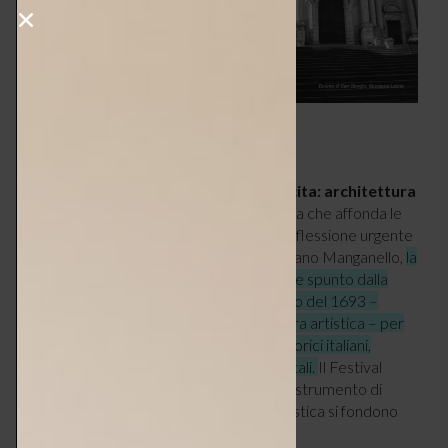
“RINASCITA”: IL TEMA 2025
Titolo dell’iniziativa di quest’anno “
Rinascita: architettura
e urbanistica nei centri storici
”, un tema che affonda le
sue radici nel passato per proporre una riflessione urgente
sul presente. Curata dall’architetto Gaetano Manganello,
la
sezione architettonica del Festival prende spunto dalla
rinascita del Val di Noto dopo il terremoto del 1693 –
un’epoca di ricostruzione urbana e fioritura artistica – per
interrogarsi sulla crisi attuale dei centri storici italiani,
sempre più svuotati e privati di attività vitali.
Il Festival
invita a pensare il progetto urbano come strumento di
rigenerazione, in cui architettura e urbanistica si fondono
per ridare vita ai luoghi.