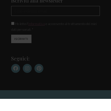
Iscriviti alla newsletter
Ho letto l'
informativa
e acconsento al trattamento dei miei
dati personali. *
Seguici:
Contatti
Cookie Policy
Privacy Policy