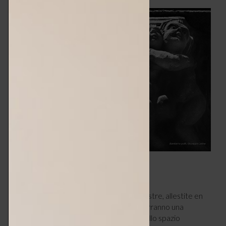
LA MOSTRE ALL’APERTO
Tra le novità di quest’edizione, alcune mostre, allestite en
plein air, lungo le strade della città, proporranno una
selezione di progetti di riqualificazione dello spazio