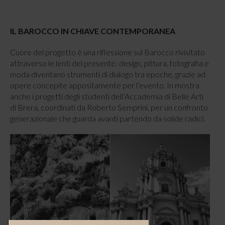
IL BAROCCO IN CHIAVE CONTEMPORANEA
Cuore del progetto è una riflessione sul Barocco rivisitato
attraverso le lenti del presente: design, pittura, fotografia e
moda diventano strumenti di dialogo tra epoche, grazie ad
opere concepite appositamente per l’evento. In mostra
anche i progetti degli studenti dell’Accademia di Belle Arti
di Brera, coordinati da Roberto Semprini, per un confronto
generazionale che guarda avanti partendo da solide radici.