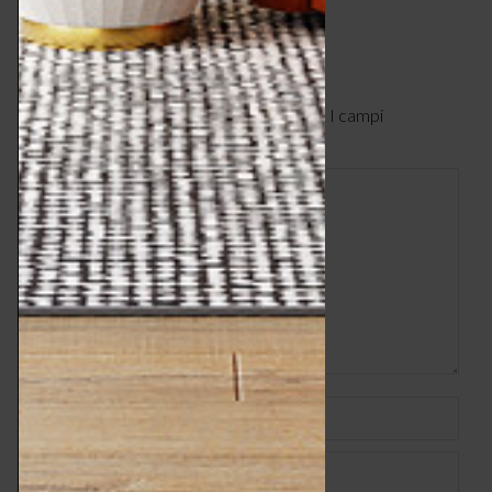
Lascia un commento
Il tuo indirizzo email non verrà pubblicato. I campi
obbligatori sono contrassegnati
*
Commento
Nome *
Email *