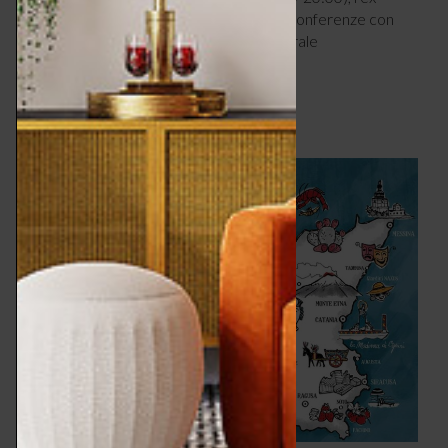
Chiesa di San Vincenzo Ferreri ospiterà conferenze con
protagonisti di rilievo del panorama culturale
internazionale.
Il programma completo qui di
seguito:
barocco&neobarocco.com