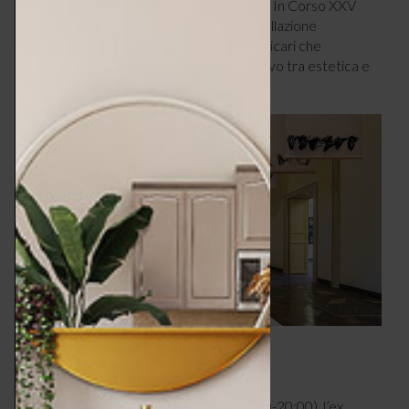
pubblico, già realizzati in Italia e all’estero. In Corso XXV
Aprile sarà invece possibile visitare l’installazione
fotografica “Vanità emotive” di Barbara Vicari che
accompagnerà i visitatori in un viaggio visivo tra estetica e
identità.
LE CONFERENZE
Ogni giorno, dal 18 al 22 giugno (ore 18:30-20:00), l’ex