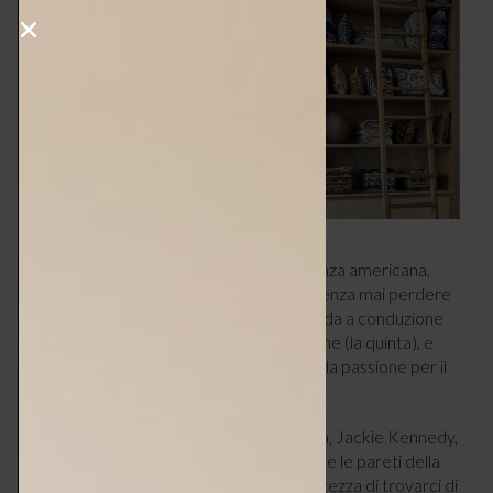
Nel tempo è diventata sinonimo di eleganza americana,
attraversando più di un secolo di mode senza mai perdere
la propria identità. Oggi è ancora un’azienda a conduzione
familiare, guidata da una nuova generazione (la quinta), e
continua a reinventarsi mantenendo viva la passione per il
design e per l’artigianato su misura.
Se persino la First Lady della Casa Bianca, Jackie Kennedy,
si è affidata ai suoi consigli per impreziosire le pareti della
Blue Room, possiamo affermare con certezza di trovarci di