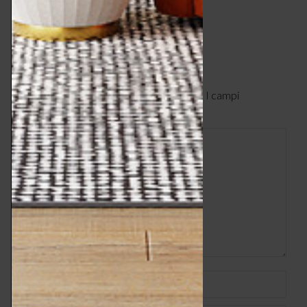
schumacher.it
Lascia un commento
Il tuo indirizzo email non verrà pubblicato. I campi
obbligatori sono contrassegnati
*
Commento
Nome *