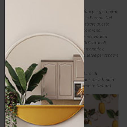
“
L’azienda è nata dalla passione del fondatore per gli interni
e per i tessuti più belli che si producevano in Europa. Nel
1889 decise di andare a New York per mostrare queste
meraviglie agli americani, che se ne innamorarono
immediatamente. Oggi la collezione conta, per varietà
tessile, trame, materie e decori, più di 15.000 articoli
suddivisi tra tessuti, carte da parati, passamanerie e
articoli per indoor e outdoor. Tutto ciò che serve per rendere
”.
una casa ancora più bella
Nell’immagine, Wallpaper Le Citron in Natural di
Schumacher e portabito Cecilia, di Toscanini, della Italian
Classic Collection con rivestimento Le Citron in Natural.