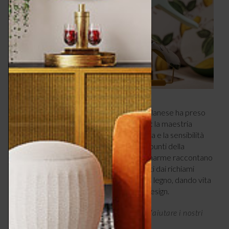
Tra i tanti brand ospiti dello showroom milanese ha preso
forma un dialogo raffinato tra mondi affini: la maestria
decorativa della storica maison americana e la sensibilità
artigianale di
Toscanini
. Infatti, in diversi punti della
location, allestimenti ricercati e pieni di charme raccontano
un incontro d’autore, dove carte da parati dai richiami
botanici abbracciano portabiti scolpiti nel legno, dando vita
a un’armonia visiva sospesa tra sogno e design.
Non a caso, la missione di Schumacher è “
aiutare i nostri
”.
clienti a celebrare la bellezza della casa