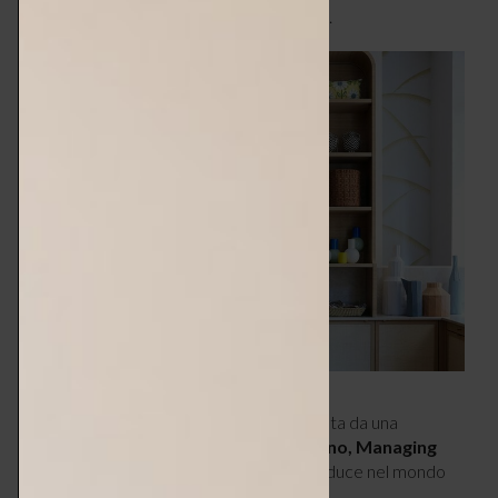
fronte a veri esperti di stile e raffinatezza.
Come nelle case più eleganti, vengo accolta da una
perfetta padrona di casa:
Elisabetta Bono, Managing
Director dello showroom
, che mi introduce nel mondo
Schumacher.