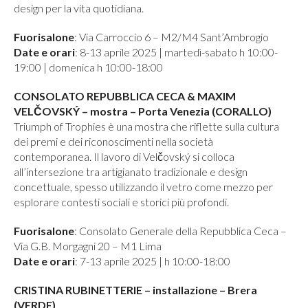
design per la vita quotidiana.
Fuorisalone
: Via Carroccio 6 – M2/M4 Sant’Ambrogio
Date e orari
: 8-13 aprile 2025 | martedì-sabato h 10:00-
19:00 | domenica h 10:00-18:00
CONSOLATO REPUBBLICA CECA & MAXIM
VELČOVSKÝ – mostra – Porta Venezia (CORALLO)
Triumph of Trophies è una mostra che riflette sulla cultura
dei premi e dei riconoscimenti nella società
contemporanea. Il lavoro di Velčovský si colloca
all’intersezione tra artigianato tradizionale e design
concettuale, spesso utilizzando il vetro come mezzo per
esplorare contesti sociali e storici più profondi.
Fuorisalone
: Consolato Generale della Repubblica Ceca –
Via G.B. Morgagni 20 – M1 Lima
Date e orari
: 7-13 aprile 2025 | h 10:00-18:00
CRISTINA RUBINETTERIE – installazione – Brera
(VERDE)