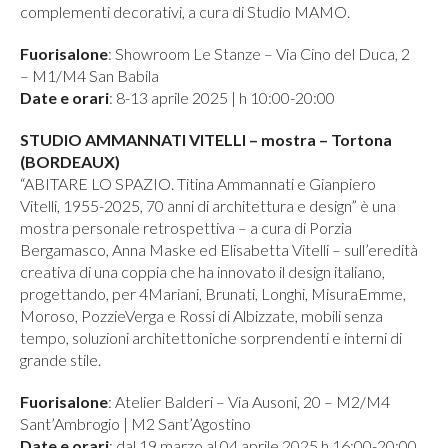
complementi decorativi, a cura di Studio MAMO.
Fuorisalone
: Showroom Le Stanze – Via Cino del Duca, 2
– M1/M4 San Babila
Date e orari
: 8-13 aprile 2025 | h 10:00-20:00
STUDIO AMMANNATI VITELLI
– mostra – Tortona
(BORDEAUX)
“ABITARE LO SPAZIO. Titina Ammannati e Gianpiero
Vitelli, 1955-2025, 70 anni di architettura e design” è una
mostra personale retrospettiva – a cura di Porzia
Bergamasco, Anna Maske ed Elisabetta Vitelli – sull’eredità
creativa di una coppia che ha innovato il design italiano,
progettando, per 4Mariani, Brunati, Longhi, MisuraEmme,
Moroso, PozzieVerga e Rossi di Albizzate, mobili senza
tempo, soluzioni architettoniche sorprendenti e interni di
grande stile.
Fuorisalone
: Atelier Balderi – Via Ausoni, 20 – M2/M4
Sant’Ambrogio | M2 Sant’Agostino
Date e orari
: dal 19 marzo al 04 aprile 2025 h 16:00-20:00