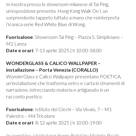
In mostra presso lo showroom milanese di Tai Ping,
un’esposizione presenta Hong Kong Walk On I, un
sorprendente tappeto tuftato a mano che reinterpreta
l’iconica serie Red White Blue di Wong.
Fuorisalone
: Showroom Tai Ping – Piazza S. Simpliciano –
M2 Lanza
Date e orari
: 7-13 aprile 2025 | h 10:00-18:00
WONDERGLASS & CALICO WALLPAPER –
installazione – Porta Venezia (CORALLO)
WonderGlass e Calico Wallpaper presentano POETICA,
un’installazione che trasforma vetro e carta in strumenti di
narrazione, intrecciando materia e artigianato in un
racconto poetico.
Fuorisalone
: Istituto dei Ciechi – Via Vivaio, 7 – M1
Palestro – M4 Tricolore
Date e orari
: 8-12 aprile 2025 | h 10:00-19:00
In copertina, istallazione Hyper Portal by Michela Picchi