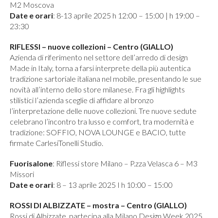
M2 Moscova
Date e orari
: 8-13 aprile 2025 h 12:00 – 15:00 | h 19:00 –
23:30
RIFLESSI – nuove collezioni – Centro (GIALLO)
Azienda di riferimento nel settore dell’arredo di design
Made in Italy, torna a farsi interprete della più autentica
tradizione sartoriale italiana nel mobile, presentando le sue
novità all’interno dello store milanese. Fra gli highlights
stilistici l’azienda sceglie di affidare al bronzo
l’interpretazione delle nuove collezioni. Tre nuove sedute
celebrano l’incontro tra lusso e comfort, tra modernità e
tradizione: SOFFIO, NOVA LOUNGE e BACIO, tutte
firmate CarlesiTonelli Studio.
Fuorisalone
: Riflessi store Milano – P.zza Velasca 6 – M3
Missori
Date e orari
: 8 – 13 aprile 2025 I h 10:00 – 15:00
ROSSI DI ALBIZZATE – mostra – Centro (GIALLO)
Rossi di Albizzate, partecipa alla Milano Design Week 2025