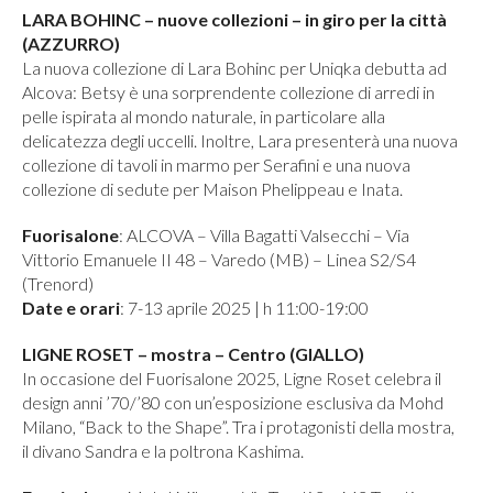
LARA BOHINC – nuove collezioni – in giro per la città
(AZZURRO)
La nuova collezione di Lara Bohinc per Uniqka debutta ad
Alcova: Betsy è una sorprendente collezione di arredi in
pelle ispirata al mondo naturale, in particolare alla
delicatezza degli uccelli. Inoltre, Lara presenterà una nuova
collezione di tavoli in marmo per Serafini e una nuova
collezione di sedute per Maison Phelippeau e Inata.
Fuorisalone
: ALCOVA – Villa Bagatti Valsecchi – Via
Vittorio Emanuele II 48 – Varedo (MB) – Linea S2/S4
(Trenord)
Date e orari
: 7-13 aprile 2025 | h 11:00-19:00
LIGNE ROSET – mostra – Centro (GIALLO)
In occasione del Fuorisalone 2025, Ligne Roset celebra il
design anni ’70/’80 con un’esposizione esclusiva da Mohd
Milano, “Back to the Shape”. Tra i protagonisti della mostra,
il divano Sandra e la poltrona Kashima.