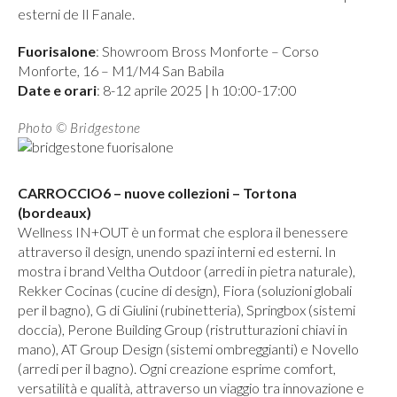
esterni de Il Fanale.
Fuorisalone
: Showroom Bross Monforte – Corso
Monforte, 16 – M1/M4 San Babila
Date e orari
: 8-12 aprile 2025 | h 10:00-17:00
Photo © Bridgestone
CARROCCIO6 – nuove collezioni – Tortona
(bordeaux)
Wellness IN+OUT è un format che esplora il benessere
attraverso il design, unendo spazi interni ed esterni. In
mostra i brand Veltha Outdoor (arredi in pietra naturale),
Rekker Cocinas (cucine di design), Fiora (soluzioni globali
per il bagno), G di Giulini (rubinetteria), Springbox (sistemi
doccia), Perone Building Group (ristrutturazioni chiavi in
mano), AT Group Design (sistemi ombreggianti) e Novello
(arredi per il bagno). Ogni creazione esprime comfort,
versatilità e qualità, attraverso un viaggio tra innovazione e