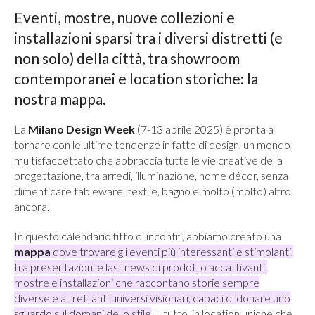
Eventi, mostre, nuove collezioni e
installazioni sparsi tra i diversi distretti (e
non solo) della città, tra showroom
contemporanei e location storiche: la
nostra mappa.
La
Milano Design Week
(7-13 aprile 2025) è pronta a
tornare con le ultime tendenze in fatto di design, un mondo
multisfaccettato che abbraccia tutte le vie creative della
progettazione, tra arredi, illuminazione, home décor, senza
dimenticare tableware, textile, bagno e molto (molto) altro
ancora.
In questo calendario fitto di incontri, abbiamo creato una
mappa
dove trovare gli eventi più interessanti e stimolanti,
tra presentazioni e last news di prodotto accattivanti,
mostre e installazioni che raccontano storie sempre
diverse e altrettanti universi visionari, capaci di donare uno
sguardo sul domani dello stile
. Il tutto, in location uniche che