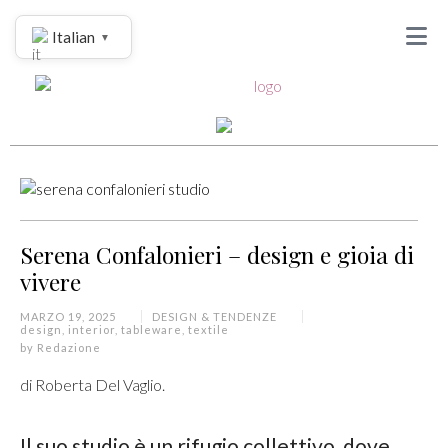
Italian
▼
Serena Confalonieri – design e gioia di
vivere
MARZO 19, 2025
DESIGN & TENDENZE
design
,
interior
,
tableware
,
textile
by
Redazione
di Roberta Del Vaglio.
Il suo studio è un rifugio collettivo, dove