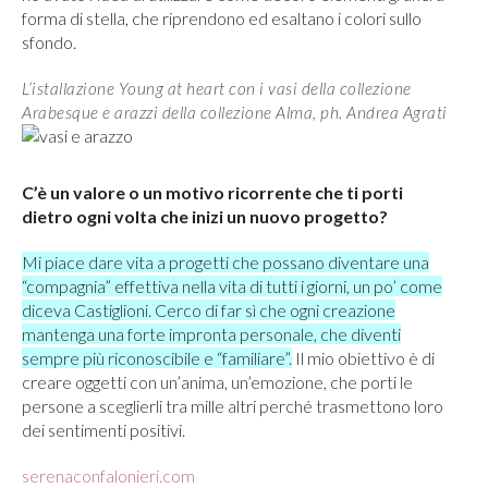
forma di stella, che riprendono ed esaltano i colori sullo
sfondo.
L’istallazione Young at heart con i vasi della collezione
Arabesque e arazzi della collezione Alma, ph. Andrea Agrati
C’è un valore o un motivo ricorrente che ti porti
dietro ogni volta che inizi un nuovo progetto?
Mi piace dare vita a progetti che possano diventare una
“compagnia” effettiva nella vita di tutti i giorni, un po’ come
diceva Castiglioni. Cerco di far sì che ogni creazione
mantenga una forte impronta personale, che diventi
sempre più riconoscibile e “familiare”.
Il mio obiettivo è di
creare oggetti con un’anima, un’emozione, che porti le
persone a sceglierli tra mille altri perché trasmettono loro
dei sentimenti positivi.
serenaconfalonieri.com