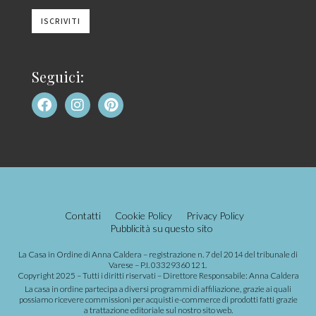
Seguici:
Contatti
Cookie Policy
Privacy Policy
Pubblicità su questo sito
La Casa in Ordine di Anna Caldera – registrazione n. 7 del 2014 del tribunale di
Varese – P.I. 03329360121.
Copyright 2025 – Tutti i diritti riservati – Direttore Responsabile: Anna Caldera
La casa in ordine partecipa a diversi programmi di affiliazione, grazie ai quali
possiamo ricevere commissioni per acquisti e-commerce di prodotti fatti grazie
a trattazione editoriale sul nostro sito web.