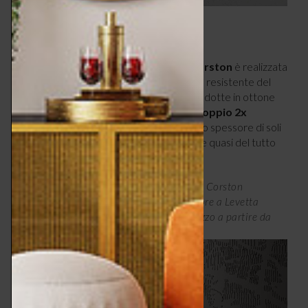
6 – ORIGINALE
La collezione di placche trasparenti di
Corston
è realizzata
in policarbonato, materiale più flessibile e resistente del
solito acrilico; mentre le levette sono prodotte in ottone
massiccio nella finitura bronzo. Questo
Doppio 2x
Interruttore a Levetta Verticale
ha uno spessore di soli
2 mm e ha una faccia senza viti per essere quasi del tutto
invisibile sul muro.
Linea trasparente con levette in bronzo di Corston
Architectural Detail, Doppio 2x Interruttore a Levetta
Verticale Bronzo Trasparente 38185, prezzo a partire da
€87,84 –
corston.com