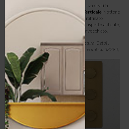
Con uno spessore di soli 1,5 mm e un’assenza di viti in
superficie, la placca
Triplo 3x Dimmer Verticale
in ottone
antico di
Corston
è stata pensata per un raffinato
posizionamento a filo muro. Per rendere l’aspetto anticato,
l’ottone viene appositamente trattato e invecchiato.
Linea in ottone antico di Corston Architectural Detail,
placca Triplo 3x Dimmer Verticale in Ottone antico 33294,
prezzo da €284,26 –
corston.com