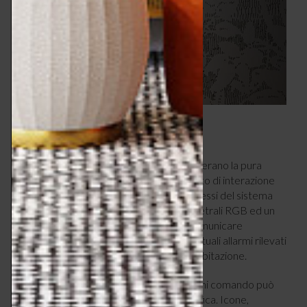
7 – BREVETTATA
Le placche brevettate EGO SMART superano la pura
funzione estetica e diventano un elemento di interazione
con l’utente e con gli altri dispositivi connessi del sistema
ChoruSmart
. Grazie a strisce led perimetrali RGB ed un
display grafico sono in grado, infatti, di comunicare
all’utente stati di funzionamento ed eventuali allarmi rilevati
da altre funzioni smart che controllano l’abitazione.
Per riconoscere la funzione associata, ogni comando può
essere collegato a una diversa forma grafica. Icone,