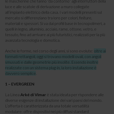
le mascherine che fanno “da contorno” agli interruttori della
luce e alle scatole di derivazione a muro collegate
all’impianto elettrico della casa. I vari modelli presenti sul
mercato si differenziano tra loro per colori, finiture,
materiali e spessori. Si va dai profili base in tecnopolimeri, a
quelli in legno, alluminio, acciaio, rame, ottone, vetro, e
tessuto, fino ad arrivare ai più futuristici, realizzati per la più
avanzata tecnologia e domotica.
Anche le forme, nel corso degli anni, si sono evolute:
oltre ai
formati rettangoli, oggi si trovano modelli ovali, con angoli
smussati e dalle geometrie più insolite. Essendo inoltre
realizzate con un sistema plug-in, la loro installazione è
davvero semplice
.
1 – EVERGREEN
La Linea
Arké di Vimar
è stata ideata per rispondere alle
diverse esigenze di installazione dei vari paesi del mondo.
L’offerta è caratterizzata da una totale versatilità
modulare: offre dispositivi nei più diffusi standard