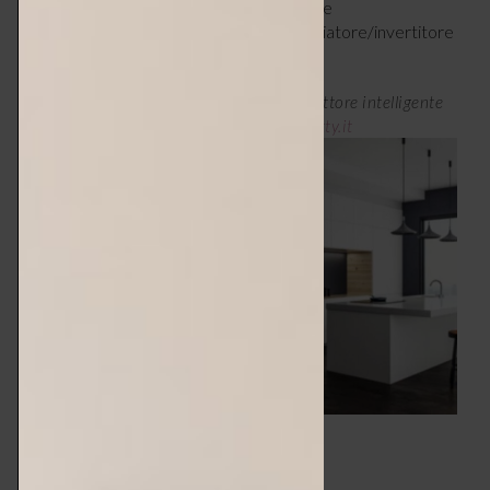
tasti attivabili e configurabili singolarmente
come interruttore on/off, pulsante, o deviatore/invertitore
via Wi-Fi.
Collezione i3 PLUS di iotty, I3 Plus Interruttore intelligente
per luci e cancelli, prezzo da € 99,90 –
iotty.it
5 – ELEGANTE