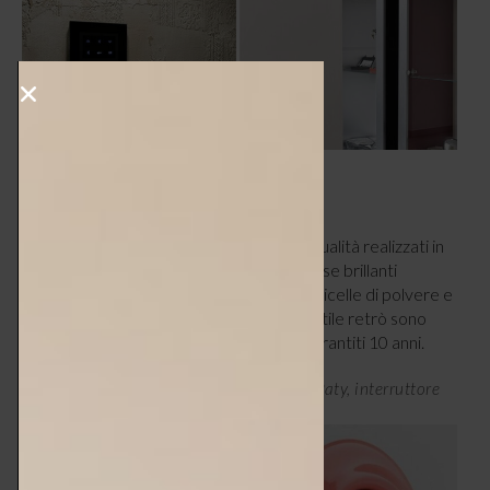
3 – POP
Katy Paty
presenta interruttori di alta qualità realizzati in
porcellana smaltata, disponibili in numerose brillanti
colorazioni. Altamente resistenti alle particelle di polvere e
ai danni meccanici, questi prodotti dallo stile retrò sono
realizzati a mano in Repubblica Ceca e garantiti 10 anni.
Collezione in ceramica smaltata di Katy Paty, interruttore
Serie ROO, prezzo da € 79 –
katypaty.it