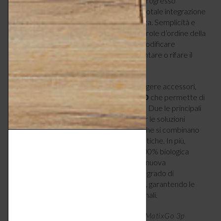
La linea
MatixGO
rappresenta l’ultimo progresso
compiuto da
BTicino
per raggiungere la totale integrazione
delle funzioni smart in tutta la sua proposta. Semplicità e
flessibilità sono sicuramente due delle parole d’ordine della
collezione che consente di realizzare o modificare
un’installazione senza la necessità di smontare o rifare il
cablaggio.
Un altro vantaggio è la possibilità di aggiungere accessori,
come la nuova cover waterproof
IdroGO
che permette di
proteggere l’impianto dagli agenti esterni. Due le principali
tonalità protagoniste dei tasti: bianco, per le soluzioni
standard, e grigio, per le soluzioni smart, che si combinano
con altre 10 finiture, sempre monocromatiche. In più,
novità assoluta è
I’m Nature
, la placca 100% biologica
realizzata con materiale compostabile di nuova
generazione costituita da biopolimeri e in grado di
conservare la propria integrità nel tempo, garantendo le
stesse performance dei polimeri tradizionali.
Serie MatixGo di Bticino, placca BTicino MatixGo 3p