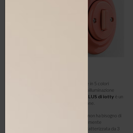
4 – RETROILLUMINATA
Realizzata in vetro temperato, disponibile in 5 colori
(bianco, nero, blu, grigio, sabbia), con retroilluminazione
regolabile e programmabile, la placca
i3 PLUS di iotty
è un
interruttore wifi smart di ultima generazione.
Si collega direttamente al Wi-Fi di casa e non ha bisogno di
centraline aggiuntive (ma funziona manualmente
anche senza Wi-Fi). La placca touch è caratterizzata da 3