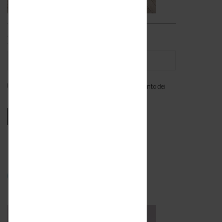
Iscriviti alla newsletter
Ho letto l'
informativa
e acconsento al trattamento dei
miei dati personali. *
Seguici