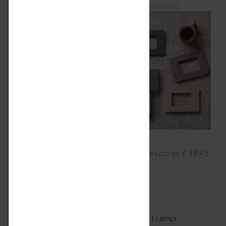
finitura Sand prezzo a partire da € 6,86 –
bticino.it
In copertina, serie Living Now di Bticino, prezzo da € 18,45
+ copritasti –
bticino.it
Lascia un commento
Il tuo indirizzo email non verrà pubblicato. I campi