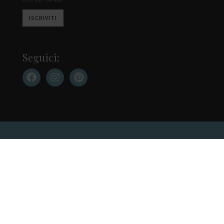
Seguici:
Contatti
Cookie Policy
Privacy Policy
Pubblicità su questo sito
La Casa in Ordine di Anna Caldera – registrazione n. 7 del 2014 del tribunale di
Varese – P.I. 03329360121.
Copyright 2025 – Tutti i diritti riservati – Direttore Responsabile: Anna Caldera
La casa in ordine partecipa a diversi programmi di affiliazione, grazie ai quali
possiamo ricevere commissioni per acquisti e-commerce di prodotti fatti grazie
a trattazione editoriale sul nostro sito web.