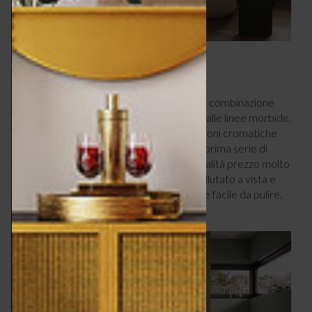
SIVIDA BY STARCK
Sivida by Starck
è caratterizzata da una combinazione
perfettamente equilibrata tra elementi dalle linee morbide,
seppur precise, e un’ampia varietà di opzioni cromatiche
nelle finiture dei diversi componenti. È la prima serie di
lavabi in
DuroCast®
con un rapporto qualità prezzo molto
interessante: un materiale dall’effetto vellutato a vista e
tatto, durevole e resistente, non poroso e facile da pulire.
Sivida by Starck.