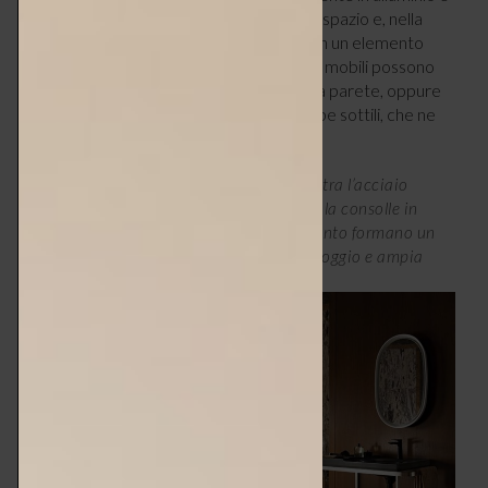
con ripiano a griglia integrato, offre molto spazio e, nella
versione a doppio lavabo, si completa con un elemento
centrale con due cassetti. In alternativa, i mobili possono
essere a due cassetti e installati sospesi a parete, oppure
appoggiati su un telaio metallico con gambe sottili, che ne
circondano la struttura.
Aurena, a sinistra, la ceramica nera incontra l’acciaio
spazzolato e il legno strutturato; a destra, la consolle in
ceramica e il sostegno metallico a pavimento formano un
tutt’uno, offrendo grande superficie d’appoggio e ampia
capienza.