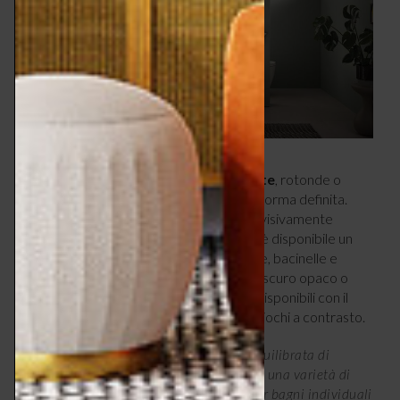
Presenta
bacinelle finemente sagomate
, rotonde o
quadrate, che poggiano su consolle dalla forma definita.
Entrambe sono nello stesso materiale e visivamente
sembrano un pezzo unico. In alternativa, è disponibile un
lavabo consolle in Bianco satinato mentre, bacinelle e
consolle, possono essere anche in Grigio scuro opaco o
Verde pallido opaco. In più, i lavabi sono disponibili con il
bianco all’esterno o all’interno, creando giochi a contrasto.
Sivida: la combinazione perfettamente equilibrata di
elementi dalle linee morbide e precise con una varietà di
opzioni cromatiche costituisce la base per bagni individuali