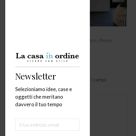
In copertina, Aurena, design Antonio Citterio. Photos
©Duravit AG
Lascia un commento
Newsletter
Il tuo indirizzo email non verrà pubblicato. I campi
obbligatori sono contrassegnati
*
Selezioniamo idee, case e
oggetti che meritano
Commento
davvero il tuo tempo