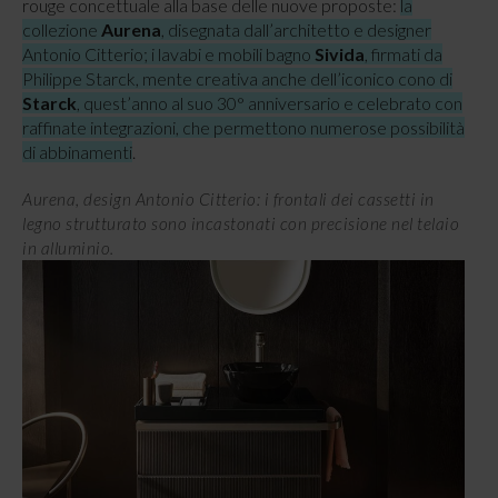
rouge concettuale alla base delle nuove proposte:
la
collezione
Aurena
, disegnata dall’architetto e designer
Antonio Citterio; i lavabi e mobili bagno
Sivida
, firmati da
Philippe Starck, mente creativa anche dell’iconico cono di
Starck
, quest’anno al suo 30° anniversario e celebrato con
raffinate integrazioni, che permettono numerose possibilità
di abbinamenti
.
Aurena, design Antonio Citterio: i frontali dei cassetti in
legno strutturato sono incastonati con precisione nel telaio
in alluminio.