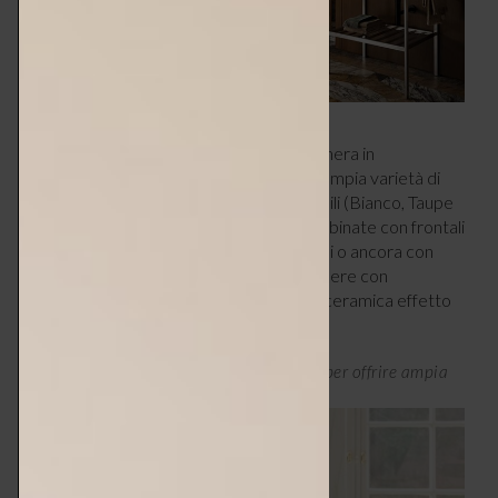
Le
finiture
vedono la ceramica bianca o nera in
abbinamento all’Acciaio spazzolato e un’ampia varietà di
finiture: super opache per i corpi dei mobili (Bianco, Taupe
e Grigio grafite) che possono essere combinate con frontali
nello stesso finishing o, in alternativa, lucidi o ancora con
frontali speciali. Quest’ultimi possono essere con
superficie in legno strutturato o lastre di ceramica effetto
marmo e vetro laccato nero.
Aurena – Bacini di dimensioni compatte per offrire ampia
capienza direttamente sul piano