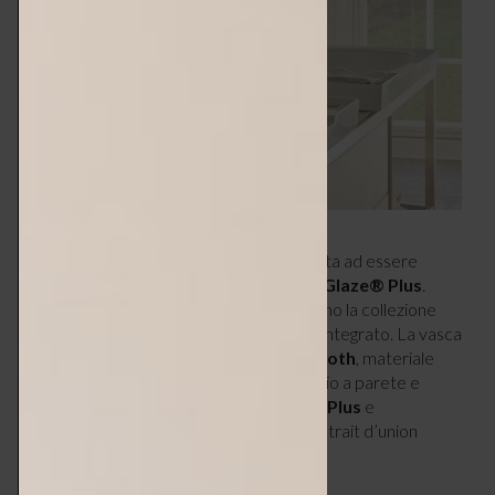
Aurena è la prima serie ceramica completa ad essere
lanciata con la nuova superficie
HygieneGlaze® Plus
.
Vasche, vaso, bidet e specchio completano la collezione
per creare un ensemble perfettamente integrato. La vasca
da incasso è realizzata in
DuroCast Smooth
, materiale
ricomposto minerale; i modelli da appoggio a parete e
centro stanza, invece, sono in
DuroCast Plus
e
presentano un box contenitore che fa da trait d’union
armonioso tra vasca e parete.