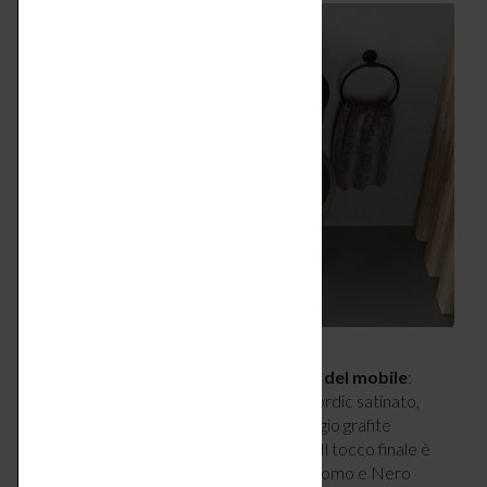
Moltissime le opzioni per la laccatura del mobile
:
Bianco lucido, Bianco satinato, Bianco Nordic satinato,
Taupe satinato, Grigio pietra satinato, Grigio grafite
satinato, Blu notte satinato, Nero lucido. Il tocco finale è
dato dalle maniglie che, oltre ai classici Cromo e Nero