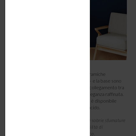
Il
lavabo
– dalla forma rivisitata e con ceramiche
perfezionate con
HygieneGlaze® Plus
– e la base sono
uniti quasi senza soluzione di continuità, il collegamento tra
loro crea un bordo preciso che dona un’eleganza raffinata.
Oltre alla ceramica bianca lucida, il lavabo è disponibile
anche in Bianco satinato, Nero opaco e lucido.
La scelta tra le eleganti tonalità lucide e le sobrie sfumature
satinate del mobile apre molteplici possibilità di
combinazioni per creare un ambiente unico.