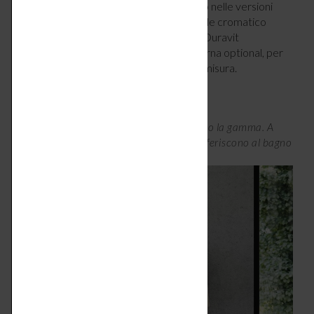
diamante, possono essere in Oro lucido o nelle versioni
spazzolate in Bronzo e Acciaio. L’ensemble cromatico
continua con le rubinetterie e accessori Duravit
selezionati, e con l’illuminazione LED interna optional, per
creare un vero e proprio pezzo unico su misura.
duravit.it
I lavabi in Nero opaco e lucido completano la gamma. A
seconda della combinazione di colori conferiscono al bagno
un tocco individuale.