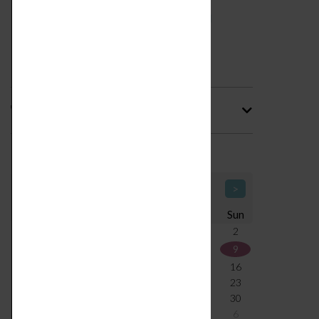
Tag
Calendario Icone di Design
<
August 2026
>
Mon
Tue
Wed
Thu
Fri
Sat
Sun
27
28
29
30
31
1
2
3
4
5
6
7
8
9
10
11
12
13
14
15
16
17
18
19
20
21
22
23
24
25
26
27
28
29
30
31
1
2
3
4
5
6