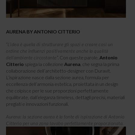
AURENA BY ANTONIO CITTERIO
“
L’idea è quella di strutturare gli spazi e creare così un
ordine che influenzi positivamente anche la qualità
”. Con queste parole,
Antonio
dell’ambiente circostante
Citterio
spiega la collezione
Aurena
, che segna la prima
collaborazione dell’architetto-designer con Duravit.
L’ispirazione nasce dalla sezione aurea, formula per
eccellenza dell’armonia estetica, proiettata in un design
che colpisce per le sue proporzioni perfettamente
equilibrate, dall’eleganza timeless, dettagli precisi, materiali
pregiati e innovazioni funzionali.
Aurena: la sezione aurea è la fonte di ispirazione di Antonio
Citterio per una zona lavabo perfettamente proporzionata.