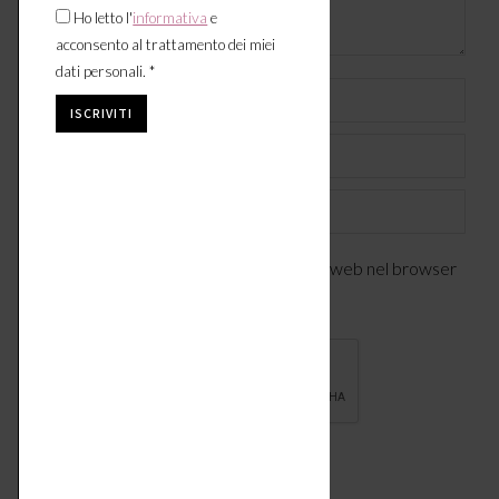
Ho letto l'
informativa
e
acconsento al trattamento dei miei
dati personali. *
Nome *
Email *
Sito web
Salva il mio nome, indirizzo email e sito web nel browser
per la prossima volta che commenterò.
COMMENTI SUL POST