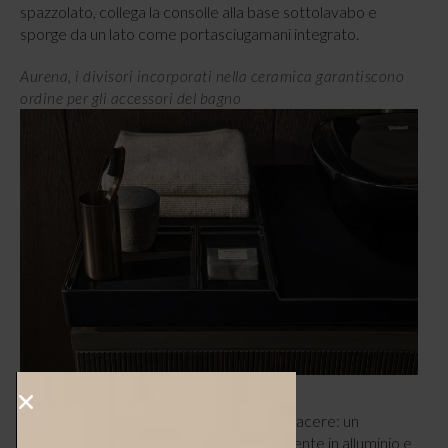
spazzolato, collega la consolle alla base sottolavabo e
sporge da un lato come portasciugamani integrato.
Aurena, i divisori incorporati nella ceramica garantiscono
ordine per gli accessori del bagno
Le
basi sottolavabo
sono abbinabili a piacere: un
sostegno metallico a pavimento, interamente in alluminio e