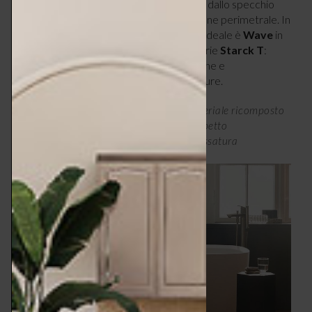
Le stesse linee morbide vengono riprese dallo specchio
ovale, la cui cornice nasconde l’illuminazione perimetrale. In
pendant estetico, la serie di rubinetteria ideale è
Wave
in
Acciaio spazzolato e gli accessori della serie
Starck T
:
portarotolo, portasciugamani, portasapone e
portascopino, disponibili nelle stesse finiture.
La vasca della collezione Aurena è in materiale ricomposto
minerale bianco satinato che dona un aspetto
particolarmente raffinato grazie alla smussatura
perimetrale.