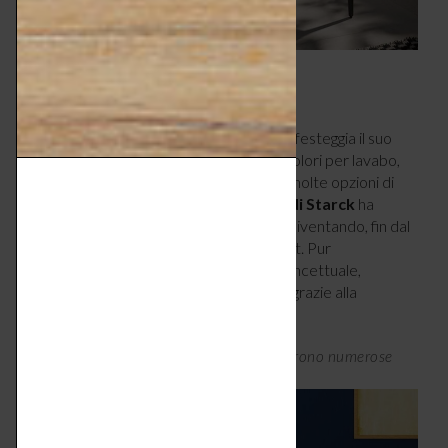
CONO DI STARCK
Un design timeless, elegante e visionario, festeggia il suo
30° anniversario con un’ampia scelta di colori per lavabo,
mobili e maniglie: un’icona che oggi offre molte opzioni di
design su misura dei propri gusti. Il
cono di Starck
ha
passato indenne lo scorrere del tempo, diventando, fin dal
1994, uno dei mobili più venduti di Duravit. Pur
mantenendo la sua identità estetica e concettuale,
presenta un aplomb ancora più raffinato grazie alla
tecnologia c-bonded.
Cono di Starck: tutte le nuove finiture offrono numerose
varianti di design.