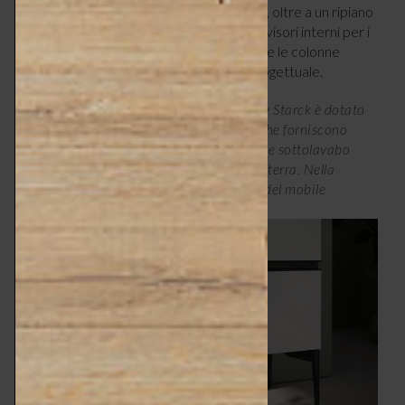
coordinato con applique a candela sui lati, oltre a un ripiano
optional che riprende i finishing metal. I divisori interni per i
cassetti sono a installazione libera, mentre le colonne
offrono ulteriore spazio contenitivo e progettuale.
A sinistra, lo specchio della serie Sivida by Starck è dotato
di applique a candela su entrambi i lati, che forniscono
un’illuminazione ottimale; a destra, la base sottolavabo
convince sia nella versione sospesa che a terra. Nella
versione a pavimento gli eleganti piedini del mobile
sottolineano l’aspetto caratteristico