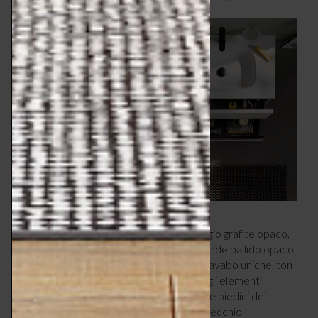
con dettagli caratteristici.
La
palette di colori
– Bianco opaco, Grigio grafite opaco,
Rovere marmorizzato, Noce naturale, Verde pallido opaco,
Bianco lucido – consente di creare aree lavabo uniche, ton
sur tono o mix and match. A completare, gli elementi
metallici come maniglie, portasciugamani e piedini dei
mobili, in Cromo o Nero diamante, e lo specchio