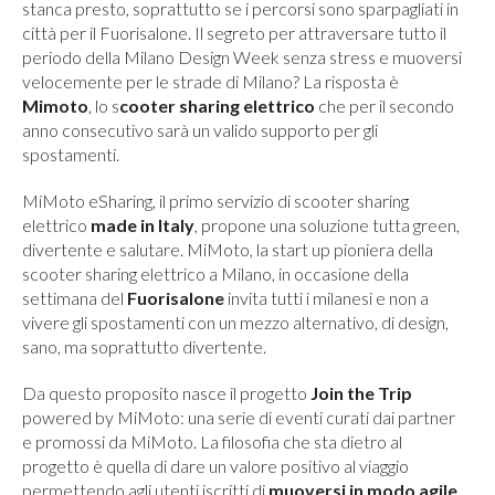
stanca presto, soprattutto se i percorsi sono sparpagliati in
città per il Fuorisalone. Il segreto per attraversare tutto il
periodo della Milano Design Week senza stress e muoversi
velocemente per le strade di Milano? La risposta è
Mimoto
, lo s
cooter sharing elettrico
che per il secondo
anno consecutivo sarà un valido supporto per gli
spostamenti.
MiMoto eSharing, il primo servizio di scooter sharing
elettrico
made in Italy
, propone una soluzione tutta green,
divertente e salutare. MiMoto, la start up pioniera della
scooter sharing elettrico a Milano, in occasione della
settimana del
Fuorisalone
invita tutti i milanesi e non a
vivere gli spostamenti con un mezzo alternativo, di design,
sano, ma soprattutto divertente.
Da questo proposito nasce il progetto
Join the Trip
powered by MiMoto: una serie di eventi curati dai partner
e promossi da MiMoto. La filosofia che sta dietro al
progetto è quella di dare un valore positivo al viaggio
permettendo agli utenti iscritti di
muoversi in modo agile