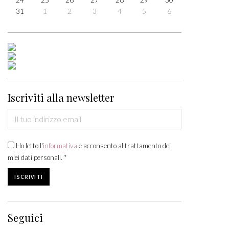
31
1
2
3
4
5
6
Iscriviti alla newsletter
Ho letto l'
informativa
e acconsento al trattamento dei
miei dati personali. *
Seguici