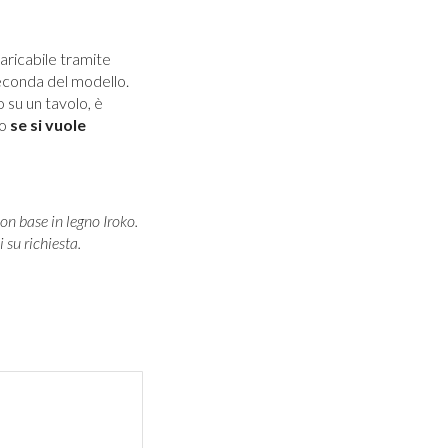
caricabile tramite
seconda del modello.
su un tavolo, è
to
se si vuole
on base in legno Iroko.
 su richiesta.