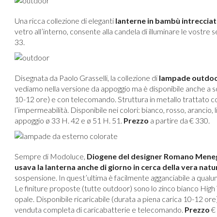
Una ricca collezione di eleganti
lanterne in bambù intreccia
vetro all’interno, consente alla candela di illuminare le vostre 
33.
Disegnata da Paolo Grasselli, la collezione di
lampade outdo
vediamo nella versione da appoggio ma è disponibile anche a so
10-12 ore) e con telecomando. Struttura in metallo trattato con
l’impermeabilità. Disponibile nei colori: bianco, rosso, arancio
appoggio ø 33 H. 42 e ø 51 H. 51.
Prezzo
a partire da € 330.
Sempre di Modoluce,
Diogene del designer Romano Menego
usava la lanterna anche di giorno in cerca della vera nat
sospensione. In quest’ultima è facilmente agganciabile a qual
Le finiture proposte (tutte outdoor) sono lo zinco bianco High T
opale. Disponibile ricaricabile (durata a piena carica 10-12 o
venduta completa di caricabatterie e telecomando.
Prezzo
€ 