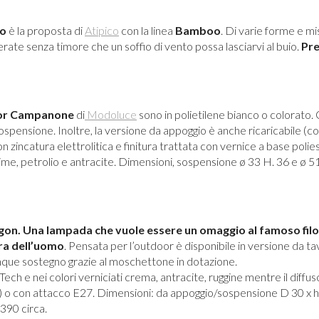
to
è la proposta di
Atipico
con la linea
Bamboo
. Di varie forme e mis
serate senza timore che un soffio di vento possa lasciarvi al buio.
Pr
or Campanone
di
Modoluce
sono in polietilene bianco o colorato. Q
spensione. Inoltre, la versione da appoggio è anche ricaricabile (c
 zincatura elettrolitica e finitura trattata con vernice a base polie
, lime, petrolio e antracite. Dimensioni, sospensione ø 33 H. 36 e ø 
n. Una lampada che vuole essere un omaggio al famoso filo
ura dell’uomo
. Pensata per l’outdoor è disponibile in versione da ta
unque sostegno grazie al moschettone in dotazione.
ech e nei colori verniciati crema, antracite, ruggine mentre il diffu
re) o con attacco E27. Dimensioni: da appoggio/sospensione D 30 x 
390 circa.