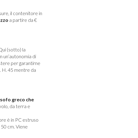
ure, il contenitore in
ezzo
a partire da €
ui (sotto) la
on un’autonomia di
stere per garantirne
51 H. 45 mentre da
sofo greco che
volo, da terra e
sore è in PC estruso
h 50 cm. Viene