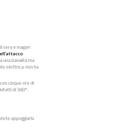
di sera e magari
ell’attacco
 una banalità ma
te elettrica, non ha
con cinque ore di
nfatti di 360°.
potete appoggiarla