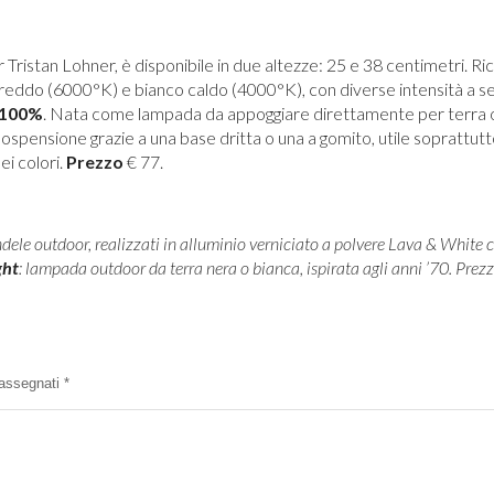
Tristan Lohner, è disponibile in due altezze: 25 e 38 centimetri. Ri
o freddo (6000°K) e bianco caldo (4000°K), con diverse intensità a 
e 100%
. Nata come lampada da appoggiare direttamente per terra o 
spensione grazie a una base dritta o una a gomito, utile soprattut
ei colori.
Prezzo
€ 77.
ndele outdoor, realizzati in alluminio verniciato a polvere Lava & White c
ght
: lampada outdoor da terra nera o bianca, ispirata agli anni ’70. Prezzi
trassegnati
*