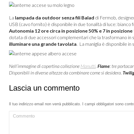
La
lampada da outdoor senza fili Balad
di Fermob, designer 
USB (cavo fornito) è disponibile in due tonalità di luce: bianc
Autonomia 12 ore circa in posizione 50% e 7 in posizion
dotata di due accessori complementari che la trasformano in so
illuminare una grande tavolata
. La maniglia è disponibile in s
Nell’immagine di copertina collezione
Manutti
.
Flame
: tre portaca
Disponibili in diverse altezze da combinare come si desidera.
Twili
Lascia un commento
Il tuo indirizzo email non verrà pubblicato. I campi obbligatori sono con
Commento