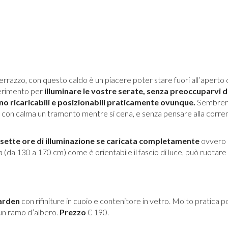
 terrazzo, con questo caldo è un piacere poter stare fuori all’aperto 
gerimento per
illuminare le vostre serate, senza preoccuparvi d
sono ricaricabili e posizionabili praticamente ovunque.
Sembrerà
e con calma un tramonto mentre si cena, e senza pensare alla corren
sette ore di illuminazione se caricata completamente
ovvero 
a (da 130 a 170 cm) come è orientabile il fascio di luce, può ruotare i
arden
con rifiniture in cuoio e contenitore in vetro. Molto pratica 
un ramo d’albero.
Prezzo
€ 190.