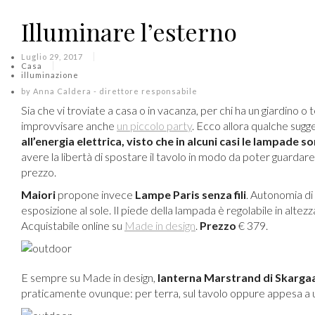
Illuminare l’esterno
Luglio 29, 2017
Casa
illuminazione
by
Anna Caldera - direttore responsabile
Sia che vi troviate a casa o in vacanza, per chi ha un giardino o
improvvisare anche
un piccolo party
. Ecco allora qualche sug
all’energia elettrica, visto che in alcuni casi le lampade 
avere la libertà di spostare il tavolo in modo da poter guardar
prezzo.
Maiori
propone invece
Lampe Paris senza fili
. Autonomia di
esposizione al sole. Il piede della lampada è regolabile in altezz
Acquistabile online su
Made in design
.
Prezzo
€ 379.
E sempre su Made in design,
lanterna Marstrand di Skarga
praticamente ovunque: per terra, sul tavolo oppure appesa a 