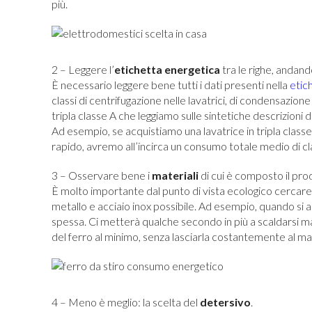
più.
2 – Leggere l’
etichetta
energetica
tra le righe, andand
È necessario leggere bene tutti i dati presenti nella
etic
classi di centrifugazione nelle lavatrici, di condensazione
tripla classe A che leggiamo sulle sintetiche descrizioni
Ad esempio, se acquistiamo una lavatrice in tripla classe
rapido, avremo all’incirca un consumo totale medio di cl
3 – Osservare bene i
materiali
di cui è composto il pro
È molto importante dal punto di vista ecologico cercare
metallo e acciaio inox possibile. Ad esempio, quando si a
spessa. Ci metterà qualche secondo in più a scaldarsi m
del ferro al minimo, senza lasciarla costantemente al m
4 – Meno è meglio: la scelta del
detersivo
.