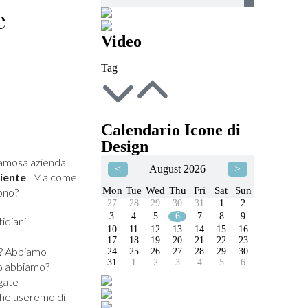
e
Video
Tag
Calendario Icone di
Design
 famosa azienda
<
August 2026
>
biente
. Ma come
Mon
Tue
Wed
Thu
Fri
Sat
Sun
sono?
27
28
29
30
31
1
2
3
4
5
6
7
8
9
idiani.
10
11
12
13
14
15
16
17
18
19
20
21
22
23
ia? Abbiamo
24
25
26
27
28
29
30
31
1
2
3
4
5
6
nto abbiamo?
gate
che useremo di