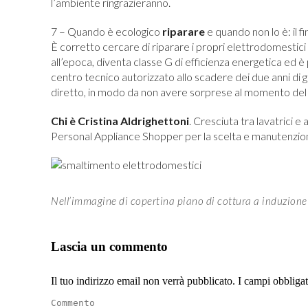
l’ambiente ringrazieranno.
7 – Quando è ecologico
riparare
e quando non lo è: il f
È corretto cercare di riparare i propri elettrodomestici
all’epoca, diventa classe G di efficienza energetica ed è p
centro tecnico autorizzato allo scadere dei due anni di
diretto, in modo da non avere sorprese al momento del
Chi è Cristina Aldrighettoni
. Cresciuta tra lavatrici e 
Personal Appliance Shopper per la scelta e manutenzione 
Nell’immagine di copertina piano di cottura a induzione
Lascia un commento
Il tuo indirizzo email non verrà pubblicato. I campi obbliga
Commento