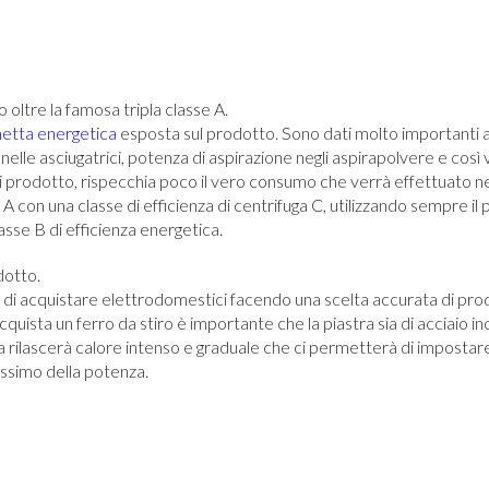
o oltre la famosa tripla classe A.
hetta energetica
esposta sul prodotto. Sono dati molto importanti 
 nelle asciugatrici, potenza di aspirazione negli aspirapolvere e così 
 di prodotto, rispecchia poco il vero consumo che verrà effettuato n
 A con una classe di efficienza di centrifuga C, utilizzando sempre 
asse B di efficienza energetica.
dotto.
 di acquistare elettrodomestici facendo una scelta accurata di prod
cquista un ferro da stiro è importante che la piastra sia di acciaio i
a rilascerà calore intenso e graduale che ci permetterà di imposta
assimo della potenza.