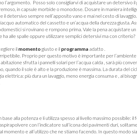
no l’argomento. Posso solo consigliarvi di acquistare un detersivo il
o cremoso, in capsule morbide o monodose. Dosare in maniera intellig
e il detersivo sempre nell’apposito vano e mai nel cesto di lavaggio. 
isciacquo automatico del cassetto e un’acqua della durezza giusta. 
ttrodomestici si rovinano e rompono prima. Vale la pena acquistare 
 ha alle spalle oppure utilizzare semplici detersivi ma con criterio?
gliere il
momento
giusto e il
programma
adatto .
 irripetibile. Proprio per questo motivo è importante per l’ambient
bitazione sfrutta i pannelli solari per l’acqua calda , sarà più conven
o, quando il sole è alto e la produzione è massima. La durata del cicl
 elettrica: più dura un lavaggio, meno energia consuma e , al bisog
.
base alla potenza e li utilizza spesso al livello massimo possibile: il 
, l’aspirapolvere con l’indicatore sull’icona dei pavimenti duri, solitam
al momento e all’utilizzo che ne stiamo facendo. In questo modo sia 