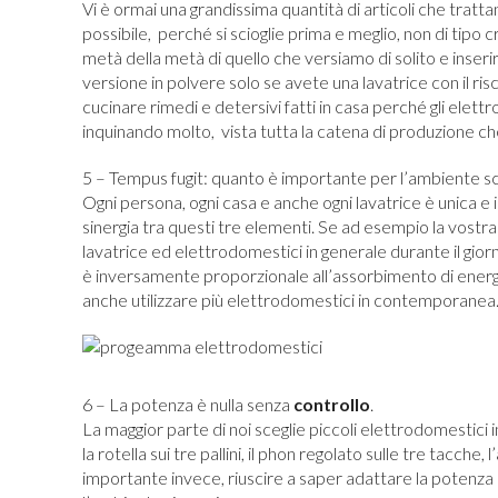
Vi è ormai una grandissima quantità di articoli che tratta
possibile, perché si scioglie prima e meglio, non di tip
metà della metà di quello che versiamo di solito e inserir
versione in polvere solo se avete una lavatrice con il r
cucinare rimedi e detersivi fatti in casa perché gli ele
inquinando molto, vista tutta la catena di produzione che
5 – Tempus fugit: quanto è importante per l’ambiente sce
Ogni persona, ogni casa e anche ogni lavatrice è unica e
sinergia tra questi tre elementi. Se ad esempio la vostra a
lavatrice ed elettrodomestici in generale durante il giorn
è inversamente proporzionale all’assorbimento di energia
anche utilizzare più elettrodomestici in contemporanea
6 – La potenza è nulla senza
controllo
.
La maggior parte di noi sceglie piccoli elettrodomestici in 
la rotella sui tre pallini, il phon regolato sulle tre tacche
importante invece, riuscire a saper adattare la potenza 