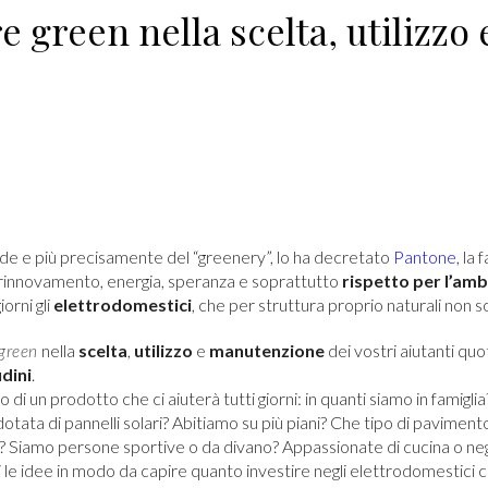
 green nella scelta, utilizzo 
erde e più precisamente del “greenery”, lo ha decretato
Pantone
, la
do rinnovamento, energia, speranza e soprattutto
rispetto per l’am
orni gli
elettrodomestici
, che per struttura proprio naturali non 
nella
scelta
,
utilizzo
e
manutenzione
dei vostri aiutanti quot
green
dini
.
to di un prodotto che ci aiuterà tutti giorni: in quanti siamo in famigl
 dotata di pannelli solari? Abitiamo su più piani? Che tipo di pavime
? Siamo persone sportive o da divano? Appassionate di cucina o ne
le idee in modo da capire quanto investire negli elettrodomestici 