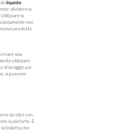
 più
liquido
ente: dividere la
Utilizzare la
Assolutamente non
un nuovo prodotto
e creare una
iente utilizzare
o di lavaggio poi
no, si possono
ferro da stiro con
ente la più forte. È
la bolletta che