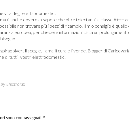
ine vita degli elettrodomestici.
 ma è anche doveroso sapere che oltre i dieci anni la classe A+++ a
ossibile non trovare più i pezzi di ricambio. Il mio consiglio è quello 
 garanzia europea, per chiedere informazioni circa un prolungamento 
 bisogno.
aspirapolveri, li sceglie, li ama, li cura e li vende. Blogger di Caricovar
di tutti i vostri elettrodomestici.
 by Electrolux
tori sono contrassegnati
*