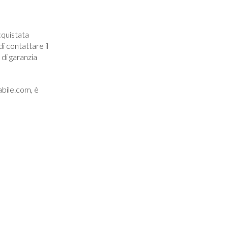
cquistata
di contattare il
di garanzia
iabile.com, è