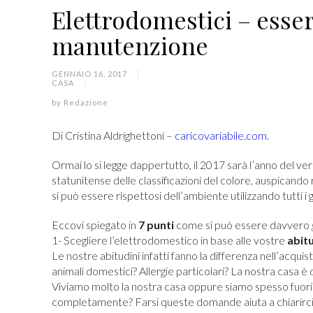
Elettrodomestici – essere
manutenzione
GENNAIO 16, 2017
CASA
by
Redazione
Di Cristina Aldrighettoni –
caricovariabile.com
.
Ormai lo si legge dappertutto, il 2017 sarà l’anno del v
statunitense delle classificazioni del colore, auspican
si può essere rispettosi dell’ambiente utilizzando tutti i gi
Eccovi spiegato in
7 punti
come si può essere davvero
1- Scegliere l’elettrodomestico in base alle vostre
abitu
Le nostre abitudini infatti fanno la differenza nell’acquis
animali domestici? Allergie particolari? La nostra casa è
Viviamo molto la nostra casa oppure siamo spesso fuori
completamente? Farsi queste domande aiuta a chiarirci 