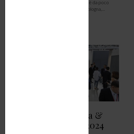
energetico e sostenibilità dei materiali. Si è da poco
conclusa l’edizione 2024 del Cersaie di Bologna,…
LEGGI ARTICOLO
Fiere per la casa Italia &
mondo – settembre 2024