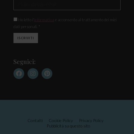
Ho letto l'
informativa
e acconsento al trattamento dei miei
dati personali. *
Seguici:
Contatti
Cookie Policy
Privacy Policy
Pubblicità su questo sito