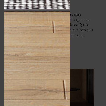
CASA
NOVEMBRE 8, 2024
Il sogno di un pavimento in legno in tutta la casa è
possibile senza doversi più preoccupare di bagnarlo e
rovinarlo: non è magia ma il parquet firmato da Quick-
Step. L’eleganza di un pavimento in legno è quel non plus
ultra che dona a ogni ambiente un’atmosfera unica.
L’unico inconveniente…
LEGGI ARTICOLO