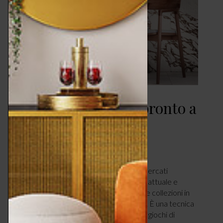
Cannettato – décor pronto a
stupire
CASA
DICEMBRE 17, 2024
Dal sapore d’antan è uno dei trend più ricercati
nell’interior design contemporaneo, reso attuale e
raffinato dalle inedite interpretazioni delle collezioni in
gres porcellanato di Casalgrande Padana. È una tecnica
decorativa capace di creare scenografici giochi di