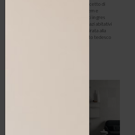
celebrare, durante la Design Week, il concetto di
essenzialità e autenticità dell’abitare. Coem e
Fioranese, produttori di raffinate superfici in gres
porcellanato, ridisegnano il futuro degli spazi abitativi
attraverso il progetto “Less is Home”. Ispirata alla
celebre frase “Less is more” dell’architetto tedesco
Ludwig…
LEGGI ARTICOLO