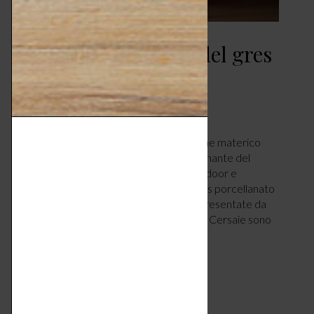
L’eclettica eleganza del gres
porcellanato
CASA
OTTOBRE 11, 2024
Dalla lucentezza dell’alabastro allo charme materico
della pietra, passando per il décor affascinante del
canneté fino a una nuova linea di arredi indoor e
outdoor: Casalgrande Padana porta il gres porcellanato
verso nuovi orizzonti stilistici. Le novità presentate da
Casalgrande Padana all’ultima edizione di Cersaie sono
un vero viaggio ispirazionale…
LEGGI ARTICOLO