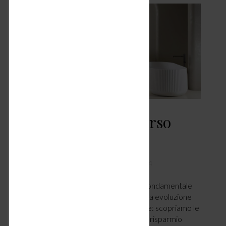
Cersaie 2024 – universo
benessere
DESIGN & TENDENZE
OTTOBRE 1, 2024
di Claudia Schiera. Il bagno è uno spazio fondamentale
all’interno della casa, una realtà in continua evoluzione
con tutti i suoi dettagli, accessori e finiture: scopriamo le
ultime novità improntate (sempre più) su risparmio