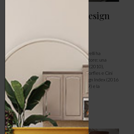
Paolo Benevelli – il design
che guarda oltre
DESIGN & TENDENZE
MARZO 2, 2025
Industrial designer dal 1992, Paolo Benevelli ha
raggiunto traguardi importanti nel suo settore: una
mostra monografica in Triennale a Milano (2010),
collaborazioni con leggende come Gillo Dorfles e Cini
Boeri e prestigiosi premi tra cui ADI Design Index (2016
e 2018), Good Design Award (2018, 2019) e la
selezione per…
LEGGI ARTICOLO