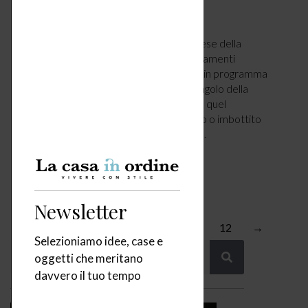
FIERE & EVENTI
AGOSTO 25, 2024
Settembre rappresenta, da sempre, il mese della
ripresa e infatti sono moltissimi gli appuntamenti
dedicati alla casa. Tante le manifestazioni in programma
utili per lasciarsi ispirare e rinnovare un angolo della
nostra casa o più semplicemente trovare quel
complemento d’arredo, lampada, tessuto o imbottito
che stavamo cercando. Un calendario di…
LEGGI ARTICOLO
Newsletter
←
1
2
3
4
5
…
12
→
Selezioniamo idee, case e
oggetti che meritano
davvero il tuo tempo