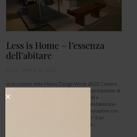
Less is Home – l’essenza
dell’abitare
CASA
APRILE 28, 2025
In occasione della Milano Design Week 2025, Coem e
Fioranese, brand italiani specializzati nella produzione di
superfici in gres porcellanato per pavimenti e
rivestimenti, sono stati protagonisti con l’installazione-
evento “Less is Home”, realizzata in collaborazione con
Alessandro Pasinelli Studio. “Less is Home” è un
progetto dal forte valore concettuale, che…