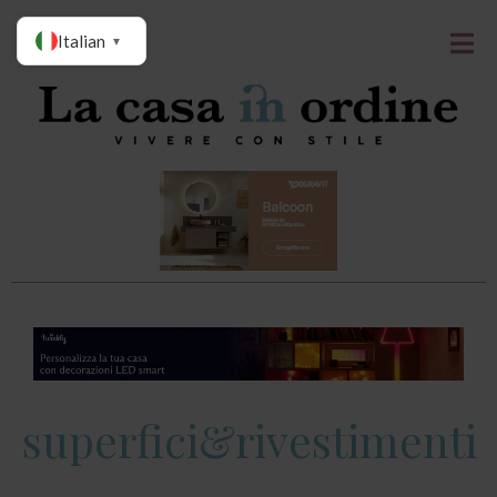
Italian
▼
superfici&rivestimenti