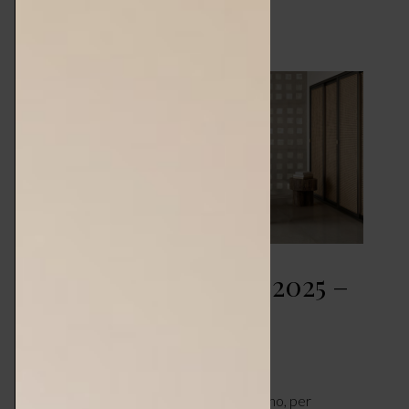
LEGGI ARTICOLO
Milano Design Week 2025 –
Less is Home
FIERE & EVENTI
APRILE 7, 2025
Un’installazione-evento, nel cuore di Milano, per