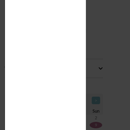
Tag
Calendario Icone di Design
<
August 2026
>
Mon
Tue
Wed
Thu
Fri
Sat
Sun
27
28
29
30
31
1
2
3
4
5
6
7
8
9