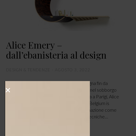
Alice Emery –
dall’ebanisteria al design
DESIGN & TENDENZE
AGOSTO 3, 2022
Una passione per il design che l’accompagna fin da
bambina, quando trascorreva le giornate nel sobborgo
parigino di Saint-Antoine. Nata e cresciuta a Parigi, Alice
Emery è una delle designer emergenti di Belgium is
Design. Approda al design dopo una formazione come
ceramista ed ebanista, le cui solide basi tecniche…
LEGGI ARTICOLO