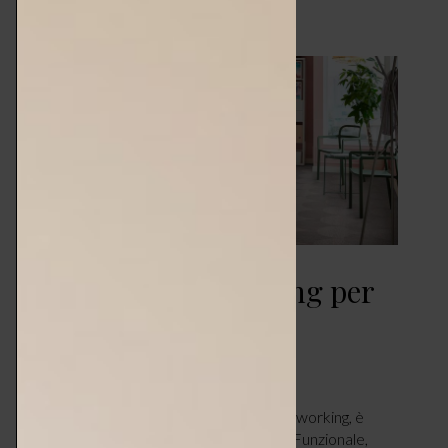
Sedie da homeworking per
tutte le tasche
CASA
MAGGIO 8, 2022
di Arianna Giancaterina. Per molti, l’homeworking, è
diventata la modalità di lavoro preferita. Funzionale,