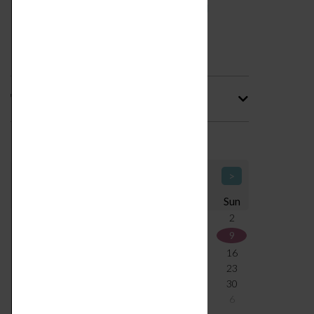
Tag
Calendario Icone di Design
<
August 2026
>
Mon
Tue
Wed
Thu
Fri
Sat
Sun
27
28
29
30
31
1
2
3
4
5
6
7
8
9
10
11
12
13
14
15
16
17
18
19
20
21
22
23
24
25
26
27
28
29
30
31
1
2
3
4
5
6