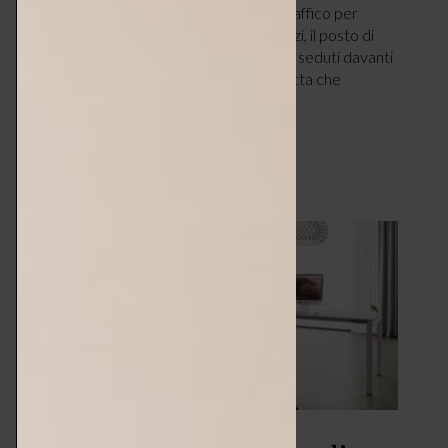
evita di dover affrontare, tutti i giorni, il traffico per
raggiungere, con l’automobile o con i mezzi, il posto di
lavoro. Restare però, molte ore al giorno, seduti davanti
a un computer, necessita una seduta adatta che
permetta…
LEGGI ARTICOLO