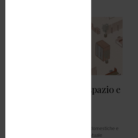
Design e distanze – spazio e
privacy
CASA
AGOSTO 21, 2021
Ultimamente è capitato, anche tra mura domestiche e
nell’outdoor privato, di pensare a un eventuale