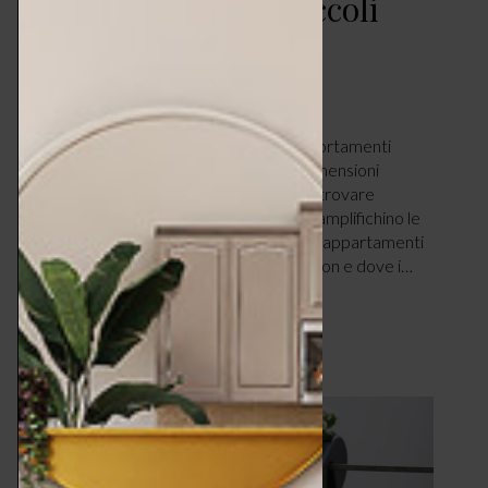
Piccoli mobili per piccoli
spazi
CASA
MAGGIO 1, 2022
di Denise Frigerio. Ambienti mini e comportamenti
sociali “nomadi”: per chi ha una casa di dimensioni
ridotte la necessità principale è quella di trovare
soluzioni che sfruttino ogni centimetro e amplifichino le
funzionalità. Ebbene sì, esistono anche gli appartamenti
micro, quelli dove tutto è in formato mignon e dove i…
LEGGI ARTICOLO