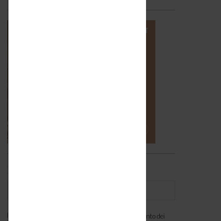
Iscriviti alla newsletter
Ho letto l'
informativa
e acconsento al trattamento dei