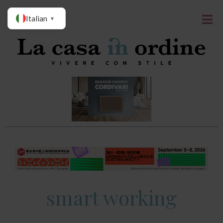
Italian
▼
smart working