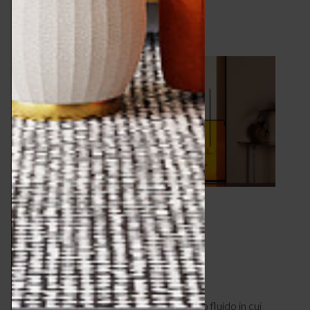
LEGGI ARTICOLO
Pareti scorrevoli per
dividere gli ambienti
CASA
APRILE 8, 2022
di Roberta del Vaglio. La casa è uno spazio fluido in cui