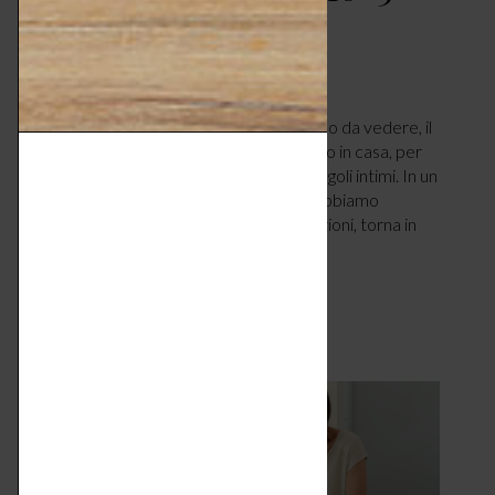
soluzioni di design
CASA
MARZO 23, 2022
di Denise Frigerio. Facile da riporre e bello da vedere, il
paravento è il nuovo oggetto del desiderio in casa, per
creare spazi funzionali e regalare nuovi angoli intimi. In un
momento storico, in cui sempre di più dobbiamo
condividere e rimodulare le nostre abitazioni, torna in
auge un complemento…
LEGGI ARTICOLO