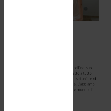
Ilaria Marelli – New
Emotional Normal
DESIGN & TENDENZE
,
FIERE & EVENTI
OTTOBRE 16, 2021
Architetto e designer lombarda, Ilaria Marelli nel suo
studio fondato nel 2004 si dedica al progetto a tutto
tondo, spaziando dagli interni al design di pezzi unici e di
prodotti in serie per grandi aziende italiane. L’abbiamo
intervistata per scoprire il suo affascinante mondo di
progettista. Raccontaci di te. Chi…
LEGGI ARTICOLO