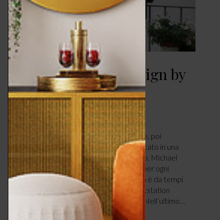
Smart working – design by
Michael Hilgers
DESIGN & TENDENZE
APRILE 21, 2022
di Marta Santacatterina. Prima falegname, poi
architetto, ora designer di successo, radicato in una
delle città più stimolanti d’Europa: Berlino. Michael
Hilgers progetta complementi d’arredo per ogni
ambiente, domestico e professionale, ma è da tempi
non sospetti che si è specializzato in workstation
salvaspazio, ideali per chi lavora da casa. Nell’ultimo…