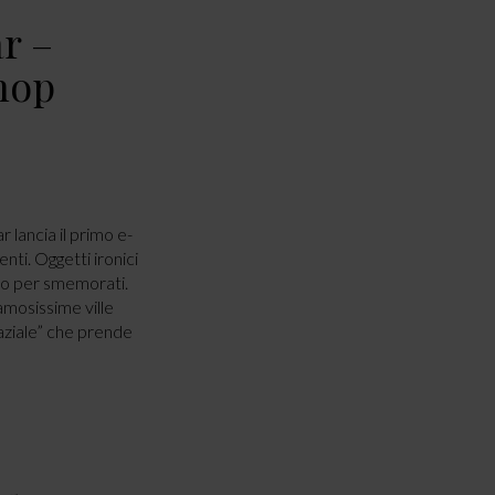
r –
shop
 lancia il primo e-
nti. Oggetti ironici
so per smemorati.
famosissime ville
aziale” che prende