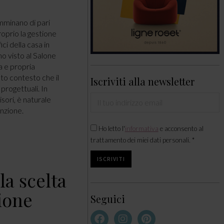
mminano di pari
roprio la gestione
ici della casa in
o visto al Salone
a e propria
sto contesto che il
Iscriviti alla newsletter
progettuali. In
sori, è naturale
unzione.
Ho letto l'
informativa
e acconsento al
trattamento dei miei dati personali. *
la scelta
zione
Seguici