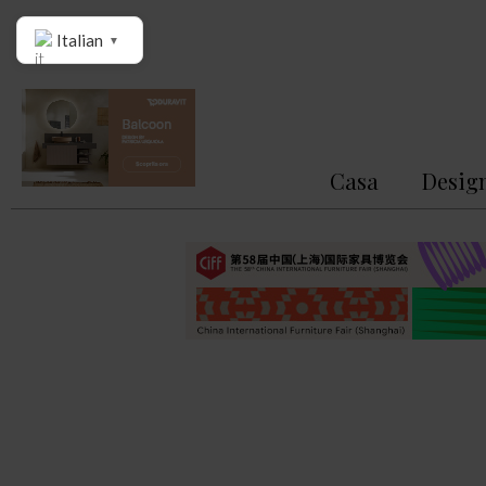
Italian
▼
Casa
Desig