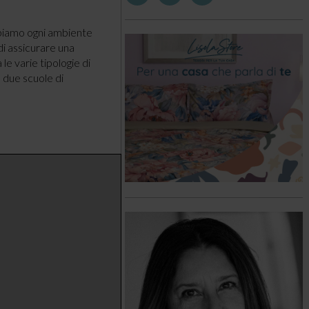
ppiamo ogni ambiente
 di assicurare una
 le varie tipologie di
 due scuole di
tema
 futuro
è la versatilità.
azione si sposano