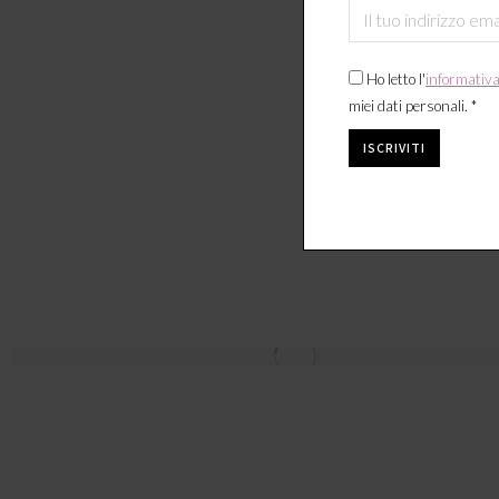
Ho letto l'
informativ
miei dati personali. *