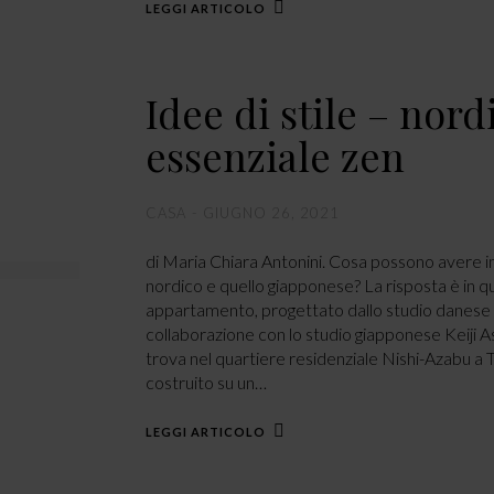
LEGGI ARTICOLO
Idee di stile – nord
essenziale zen
CASA
GIUGNO 26, 2021
di Maria Chiara Antonini. Cosa possono avere in
nordico e quello giapponese? La risposta è in 
appartamento, progettato dallo studio danese
collaborazione con lo studio giapponese Keiji A
trova nel quartiere residenziale Nishi-Azabu a To
costruito su un…
LEGGI ARTICOLO