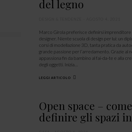
del legno
DESIGN & TENDENZE
AGOSTO 4, 2021
Marco Girola preferisce definirsi imprenditore
designer. Niente scuola di design per lui: un d
corsi di modellazione 3D, tanta pratica da auto
grande passione per l’arredamento. Grazie al n
appassiona fin da bambino al fai-da-te e alla cre
degli oggetti. Inizia…
LEGGI ARTICOLO
Open space – com
definire gli spazi i