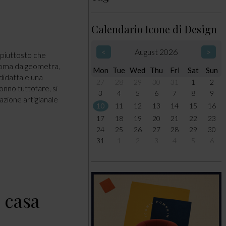
Calendario Icone di Design
<
August 2026
>
 piuttosto che
iploma da geometra,
Mon
Tue
Wed
Thu
Fri
Sat
Sun
didatta e una
27
28
29
30
31
1
2
onno tuttofare, si
3
4
5
6
7
8
9
azione artigianale
10
11
12
13
14
15
16
17
18
19
20
21
22
23
24
25
26
27
28
29
30
31
1
2
3
4
5
6
e
n casa