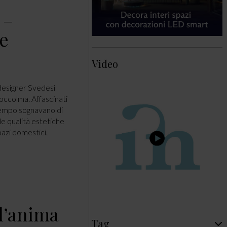
 –
le
Video
 designer Svedesi
occolma. Affascinati
a tempo sognavano di
e qualità estetiche
spazi domestici.
l’anima
Tag