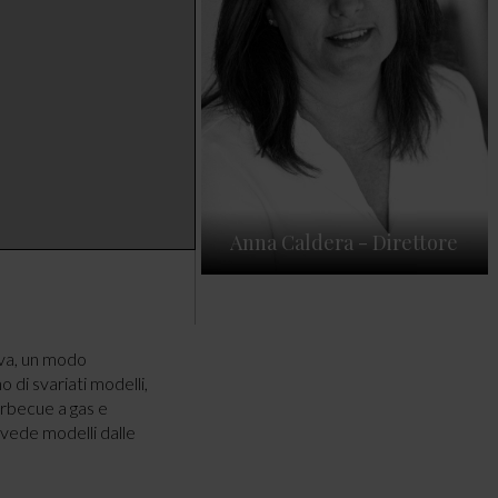
oni parlano di una
Anna Caldera - Direttore
a casa integra tra
 estetico e…
stazioni
iva, un modo
o di svariati modelli,
arbecue a gas e
 vede modelli dalle