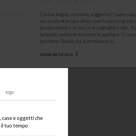
CASA
LUGLIO 20, 2021
Cucina, bagno, corridoio, soggiorno? Come sa
necessita di un tipo di luce particolare in grado
buona visione e un tocco di originalità e stile. Tra
lampade esistenti troviamo le applique. Ci sono
pensiero. Quella che le promuove in…
LEGGI ARTICOLO
Scavolini – un “sis
casa” proiettato nel
CASA
LUGLIO 19, 2021
 case e oggetti che
Il leitmotiv più contemporaneo in tema di cucine 
il tuo tempo
Progetti dove la componibilità e la personalizz