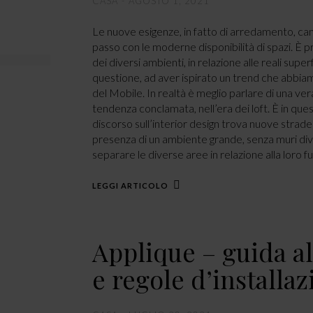
CASA
AGOSTO 1, 2021
Le nuove esigenze, in fatto di arredamento, ca
passo con le moderne disponibilità di spazi. È p
dei diversi ambienti, in relazione alle reali superf
questione, ad aver ispirato un trend che abbiam
del Mobile. In realtà è meglio parlare di una ver
tendenza conclamata, nell’era dei loft. È in que
discorso sull’interior design trova nuove strade 
presenza di un ambiente grande, senza muri divi
separare le diverse aree in relazione alla loro f
LEGGI ARTICOLO
Applique – guida al
e regole d’installa