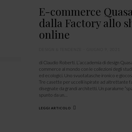
E-commerce Quasa
dalla Factory allo 
online
DESIGN & TENDENZE
GIUGNO 9, 2021
di Claudio Roberti. L’accademia di design Quasar
commerce al mondo con le collezioni degli stude
ed ecologici. Uno svuotatasche ironico e gioco
Tre casette per uccelli ispirate ad altrettante 
disegnate da grandi architetti. Un paralume “sp
spunto da un…
LEGGI ARTICOLO