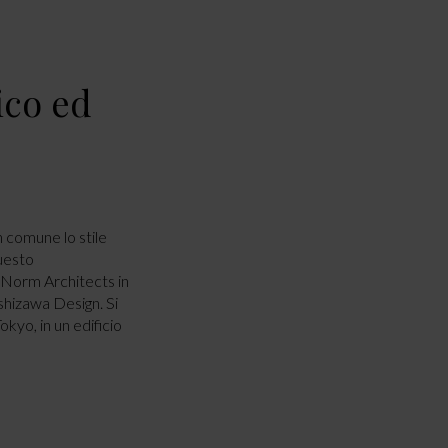
ico ed
 comune lo stile
questo
 Norm Architects in
shizawa Design. Si
kyo, in un edificio