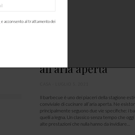
con tecnologie all’avanguardia. Le ultime collezi
vera evoluzione smart del design, dove il sistem
loro i diversi ambienti, unendoli in un linguaggio
a
e acconsento al trattamento dei
LEGGI ARTICOLO
Barbecue – alte pre
all’aria aperta
CASA
LUGLIO 5, 2021
Il barbecue è uno dei piaceri della stagione est
conviviale di cucinare all’aria aperta. Ne esiston
principalmente seguono due vie specifiche: i b
quelli a legna. Un classico senza tempo che oggi
alte prestazioni che nulla hanno da invidiare…