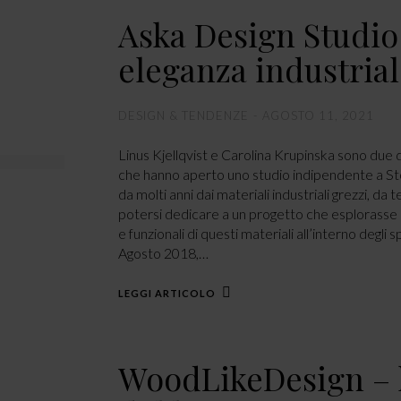
Aska Design Studio
eleganza industria
DESIGN & TENDENZE
AGOSTO 11, 2021
Linus Kjellqvist e Carolina Krupinska sono due
che hanno aperto uno studio indipendente a St
da molti anni dai materiali industriali grezzi, d
potersi dedicare a un progetto che esplorasse l
e funzionali di questi materiali all’interno degli 
Agosto 2018,…
LEGGI ARTICOLO
WoodLikeDesign – 