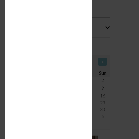
Tag
Calendario Icone di Design
<
August 2026
>
Mon
Tue
Wed
Thu
Fri
Sat
Sun
27
28
29
30
31
1
2
3
4
5
6
7
8
9
10
11
12
13
14
15
16
17
18
19
20
21
22
23
24
25
26
27
28
29
30
31
1
2
3
4
5
6