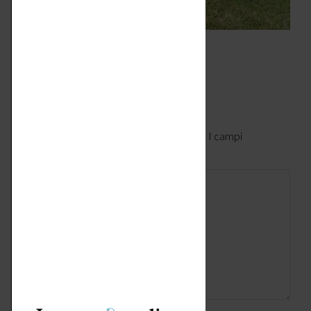
In copertina, Amaca Vercelli di Beliani.
Lascia un commento
Il tuo indirizzo email non verrà pubblicato. I campi
obbligatori sono contrassegnati
*
Commento