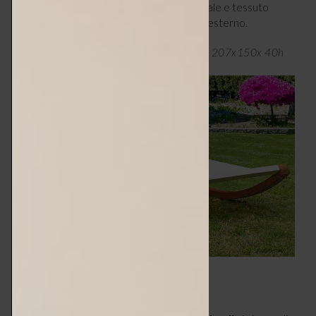
morbide e la combinazione di legno naturale e tessuto
neutro, si adatta a qualsiasi tipo di spazio esterno.
Amaca da giardino a 2 posti di Outsunny, 207x150x 40h
cm, da € 211,95 –
aosom.it
5 – ELEGANZA AUTOPORTANTE