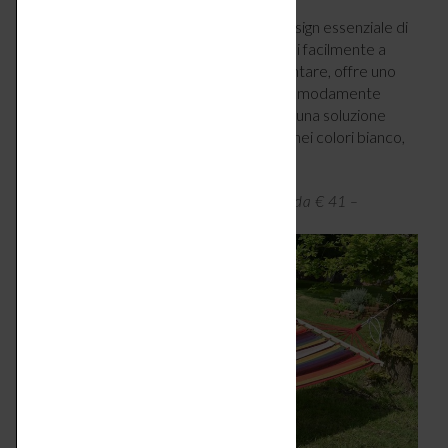
Semplicità e comfort si incontrano nel design essenziale di
Hawaii di Bonami
, pensata per adattarsi facilmente a
terrazzi e giardini. Leggera e facile da montare, offre uno
spazio abbastanza ampio per rilassarsi comodamente
all’aperto, risultando ideale per chi cerca una soluzione
pratica anche in spazi ridotti. Disponibile nei colori bianco,
nero o a righe.
Amaca Hawaii di Bonami, 260×100 cm, da € 41 –
bonami.it