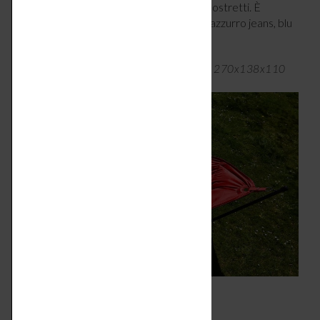
per stendersi in diagonale senza sentirsi costretti. È
disponibile in 7 colori: nero, taupe, rosso, azzurro jeans, blu
scuro, grigio chiaro e seagrass.
Amaca Headdemock con stand di Fatboy, 270x138x110
cm, da € 419 –
fatboy.com
10 – IRRESISTIBILE SEMPLICITÀ