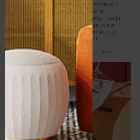
naturale. Perfetta per giardini, terrazze o zone relax, si
integra alla perfezione con piante e spazi verdi,
aggiungendo un tocco di armonia all’ambiente. Il design
autoportante permette di collocarla ovunque senza
bisogno di supporti esterni, mentre la tela resistente
garantisce comfort e durata anche all’aperto.
Amaca Manille autoportante in legno FSC di Oviala,
110x300x110h cm, da €199 –
oviala.it