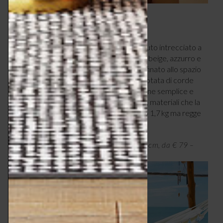
7 – STILE BOHÉMIEN
La proposta
Vercelli di Beliani
, con tessuto intrecciato a
mano e pompon (quest’ultimi a scelta tra beige, azzurro e
blu scuro), dona un tocco bohémien e raffinato allo spazio
relax sia indoor che outdoor. L’amaca è dotata di corde
robuste che ne permettono un’installazione semplice e
sicura. È realizzata in cotone e poliestere, materiali che la
rendono leggera ma resistente: pesa solo 1,7 kg ma regge
fino a 150 kg.
Amaca Vercelli di Beliani, 290x150x0.5h cm, da € 79 –
beliani.it