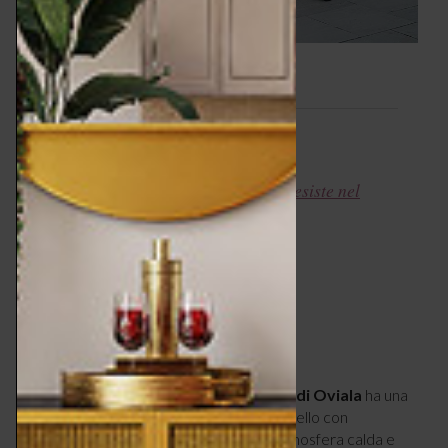
Leggi anche
→
Tavoli outdoor – comfort che resiste nel
tempo
6 – NATURALEZZA DEL LEGNO
Elegantemente minimal e solida,
Manille di Oviala
ha una
struttura robusta realizzata in legno massello con
certificazione FSC, che conferisce un’atmosfera calda e