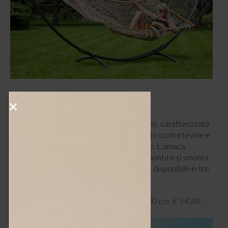
3 – CLASSICO SENZA TEMPO
Leggera, facile da trasportare e pieghevole, caratterizzata
da un design anti-ribaltamento, con tessuto confortevole e
traspirante, adatto anche a giornate calde. L’amaca
proposta da
Interior Dream Design
si monta e si smonta
in pochi minuti senza bisogno di attrezzi. È disponibile in tre
colori: marrone, grigio e verde.
Amaca di Interior Dream Design, 200×100 cm, € 54,80 –
interiordreamdesign.com