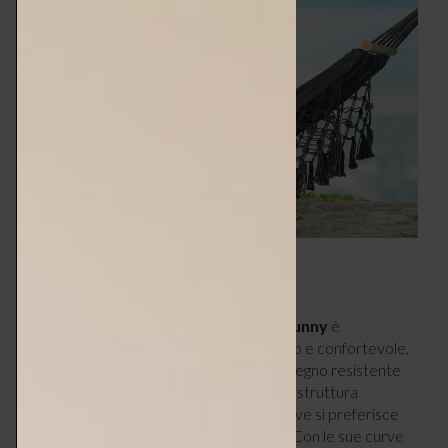
4 – DOPPIO RIPOSO
La soluzione da giardino firmata da
Outsunny
è
caratterizzata da un letto in cotone ampio e confortevole,
ideale per due persone; è realizzata con legno resistente
agli agenti atmosferici. Essendo dotata di struttura
autoportante, può essere posizionata dove si preferisce
senza dover cercare punti d’ancoraggio. Con le sue curve