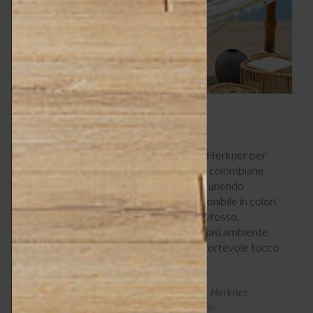
8 – INGREDIENTE COLORFUL
Maraca Amaca
, disegnata da Sebastian Herkner per
Ames
, è ispirata alle tradizionali
colombiane
hamacas
intrecciate a mano dalle donne di Bolívar, unendo
artigianato e stile contemporaneo. È disponibile in colori
vivaci – verde/viola/rosso, arancione/oro/rosso,
oro/viola/rosso – ed è perfetta per qualsiasi ambiente
indoor e outdoor, donando subito un confortevole tocco
etnico e chic.
Maraca Amaca di Ames, design Sebastian Herkner,
240x150x3h cm, da € 731 –
amesliving.de