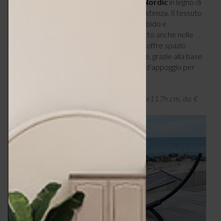
Tripoli
è il modello proposto da
House Nordic
in legno di
larice che unisce eleganza, comfort e resistenza. Il tessuto
grigio e nero in cotone e poliestere è morbido e
traspirante, permette di rilassarsi all’aperto anche nelle
giornate più calde. È un’amaca ampia che offre spazio
sufficiente per distendersi in totale relax e, grazie alla base
autoportante, non richiede alberi o punti d’appoggio per
essere utilizzata.
Amaca Tripoli di House Nordic, 120x320x117h cm, da €
259,99 –
housenordic.dk