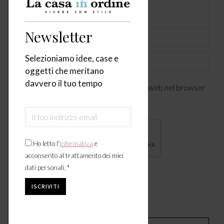
Nome *
Newsletter
Email *
Sito web
Selezioniamo idee, case e
oggetti che meritano
davvero il tuo tempo
Salva il mio nome, indirizzo email e sito web nel browser
per la prossima volta che commenterò.
Ho letto l'
informativa
e
acconsento al trattamento dei miei
dati personali. *
COMMENTI SUL POST