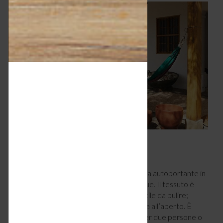
9 – CONCEPT MODERNO
Headdemock di Fatboy
ha una struttura autoportante in
acciaio, che permette di montarla ovunque. Il tessuto è
impermeabile, resistente ai raggi UV e facile da pulire;
quindi, non si rovina facilmente lasciandola all’aperto. È
molto ampia e robusta, comoda anche per due persone o