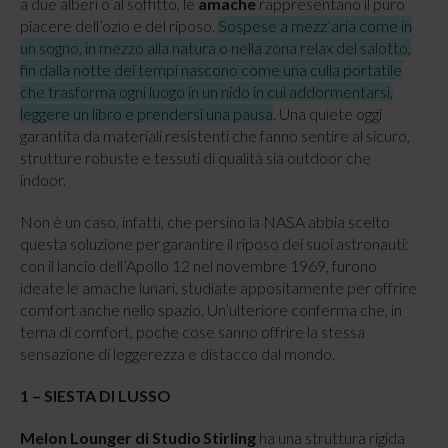
a due alberi o al soffitto, le
amache
rappresentano il puro
piacere dell’ozio e del riposo.
Sospese a mezz’aria come in
un sogno, in mezzo alla natura o nella zona relax del salotto,
fin dalla notte dei tempi nascono come una culla portatile
che trasforma ogni luogo in un nido in cui addormentarsi,
leggere un libro e prendersi una pausa
. Una quiete oggi
garantita da materiali resistenti che fanno sentire al sicuro,
strutture robuste e tessuti di qualità sia outdoor che
indoor.
Non è un caso, infatti, che persino la NASA abbia scelto
questa soluzione per garantire il riposo dei suoi astronauti:
con il lancio dell’Apollo 12 nel novembre 1969, furono
ideate le amache lunari, studiate appositamente per offrire
comfort anche nello spazio. Un’ulteriore conferma che, in
tema di comfort, poche cose sanno offrire la stessa
sensazione di leggerezza e distacco dal mondo.
1 – SIESTA DI LUSSO
Melon Lounger di Studio Stirling
ha una struttura rigida