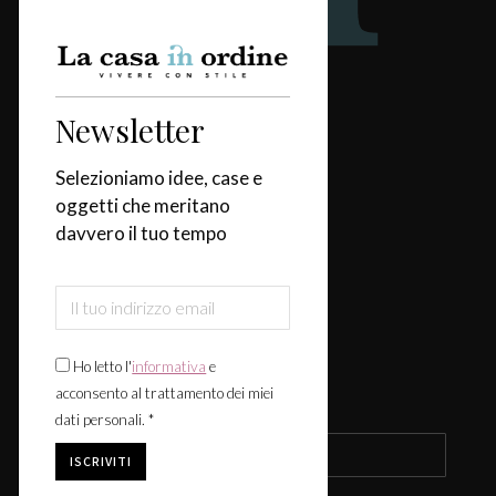
Redazione
Newsletter
Categorie
Selezioniamo idee, case e
oggetti che meritano
Casa
davvero il tuo tempo
Design & Tendenze
Tavola
Fiere & Eventi
Ho letto l'
informativa
e
acconsento al trattamento dei miei
Iscriviti alla newsletter
dati personali. *