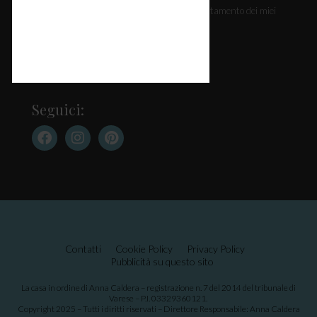
Ho letto l'
informativa
e acconsento al trattamento dei miei
dati personali. *
Seguici:
Contatti
Cookie Policy
Privacy Policy
Pubblicità su questo sito
La casa in ordine di Anna Caldera – registrazione n. 7 del 2014 del tribunale di
Varese – P.I. 03329360121.
Copyright 2025 – Tutti i diritti riservati – Direttore Responsabile: Anna Caldera