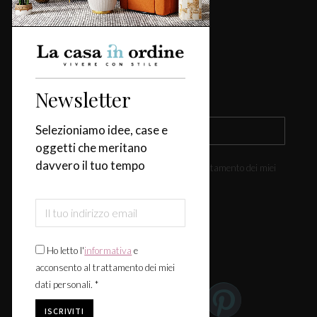
Design & Tendenze
Tavola
Fiere & Eventi
Newsletter
Iscriviti alla newsletter
Selezioniamo idee, case e
oggetti che meritano
davvero il tuo tempo
Ho letto l'
informativa
e acconsento al trattamento dei miei
dati personali. *
Ho letto l'
informativa
e
Seguici:
acconsento al trattamento dei miei
dati personali. *