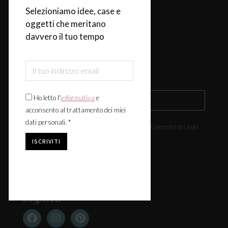
Selezioniamo idee, case e
Design & Tendenze
oggetti che meritano
Tavola
davvero il tuo tempo
Fiere & Eventi
Iscriviti alla newsletter
Ho letto l'
informativa
e
acconsento al trattamento dei miei
dati personali. *
Ho letto l'
informativa
e acconsento al trattamento dei miei
dati personali. *
Seguici: