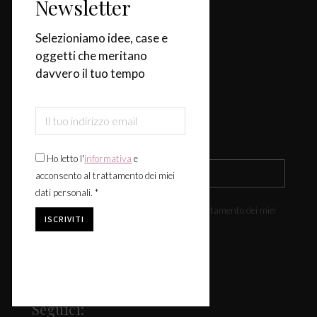
Newsletter
Casa
Selezioniamo idee, case e
Design & Tendenze
oggetti che meritano
davvero il tuo tempo
Tavola
Fiere & Eventi
Iscriviti alla newsletter
Ho letto l'
informativa
e
acconsento al trattamento dei miei
dati personali. *
Ho letto l'
informativa
e acconsento al trattamento dei miei
dati personali. *
Seguici: