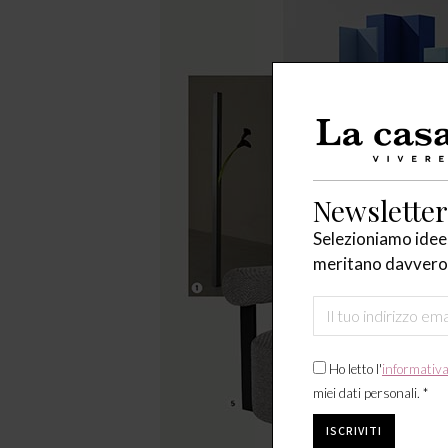
Newsletter
Selezioniamo idee,
meritano davvero 
Ho letto l'
informativ
miei dati personali. *