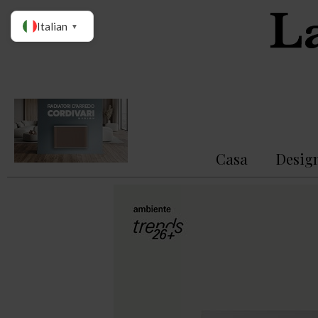
Italian
▼
Casa
Desig