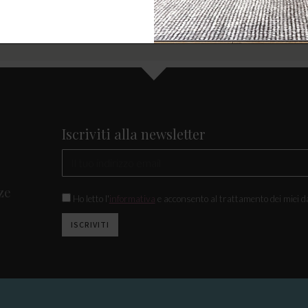
Iscriviti alla newsletter
ze
Ho letto l'
informativa
e acconsento al trattamento dei miei da