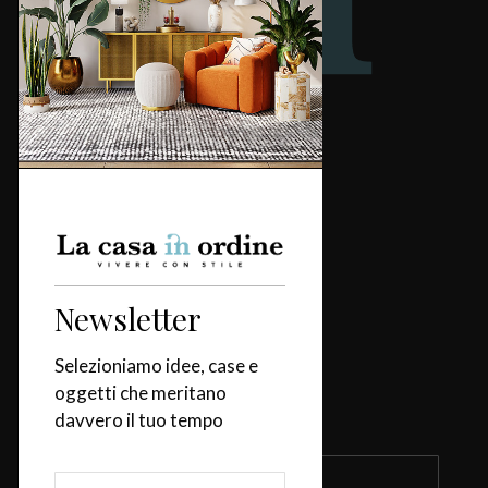
Redazione
Categorie
Casa
Design & Tendenze
Newsletter
Tavola
Fiere & Eventi
Selezioniamo idee, case e
oggetti che meritano
davvero il tuo tempo
Iscriviti alla newsletter