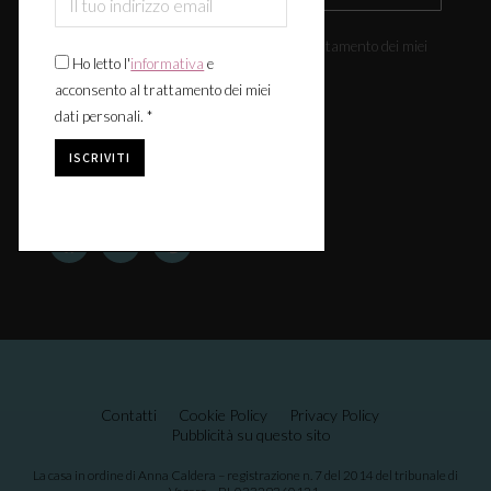
Ho letto l'
informativa
e acconsento al trattamento dei miei
Ho letto l'
informativa
e
dati personali. *
acconsento al trattamento dei miei
dati personali. *
Seguici:
Contatti
Cookie Policy
Privacy Policy
Pubblicità su questo sito
La casa in ordine di Anna Caldera – registrazione n. 7 del 2014 del tribunale di