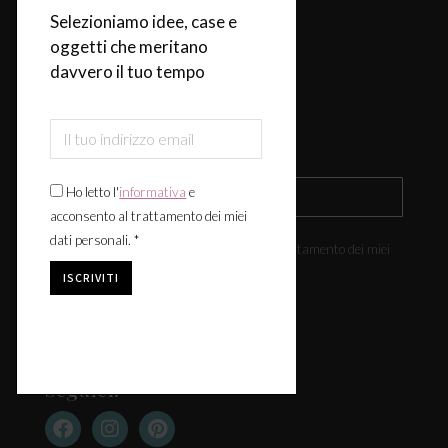
Selezioniamo idee, case e
Design & Tendenze
oggetti che meritano
Tavola
davvero il tuo tempo
Fiere & Eventi
Iscriviti alla newsletter
Ho letto l'
informativa
e
acconsento al trattamento dei miei
dati personali. *
Ho letto l'
informativa
e acconsento al trattamento dei miei
dati personali. *
Seguici: