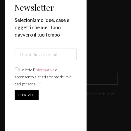
Categorie
Newsletter
Casa
Selezioniamo idee, case e
oggetti che meritano
Design & Tendenze
davvero il tuo tempo
Tavola
Fiere & Eventi
Iscriviti alla newsletter
Ho letto l'
informativa
e
acconsento al trattamento dei miei
dati personali. *
Ho letto l'
informativa
e acconsento al trattamento dei miei
dati personali. *