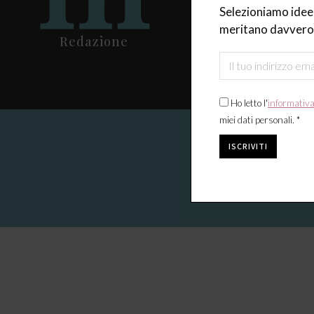
Selezioniamo idee,
Design & Tenden
meritano davvero 
Redazione
Tavola
Fiere & Eventi
Ho letto l'
informativ
miei dati personali. *
La casa 