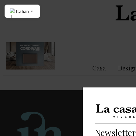
Italian
▼
Casa
Desig
Categorie
Newsletter
Casa