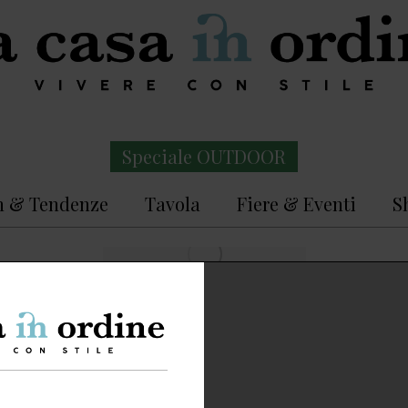
Speciale OUTDOOR
n & Tendenze
Tavola
Fiere & Eventi
S
Iscriviti alla newsletter