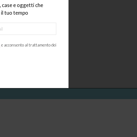
 case e oggetti che
ze
il tuo tempo
Ho letto l'
informativa
e acconsento al trattamento dei miei da
a
e acconsento al trattamento dei
Contatti
Cookie Policy
Privacy Policy
Pubblicità su questo sito
in ordine di Anna Caldera – registrazione n. 7 del 2014 del tribunale di Varese – P.I. 033
Copyright 2025 – Tutti i diritti riservati – Direttore Responsabile: Anna Caldera