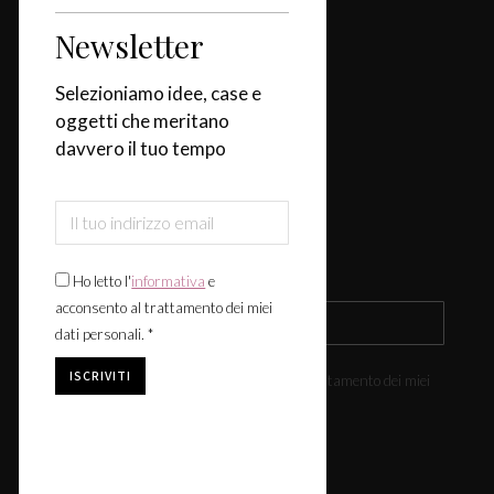
Newsletter
Categorie
Selezioniamo idee, case e
Casa
oggetti che meritano
Design & Tendenze
davvero il tuo tempo
Tavola
Fiere & Eventi
Iscriviti alla newsletter
Ho letto l'
informativa
e
acconsento al trattamento dei miei
dati personali. *
Ho letto l'
informativa
e acconsento al trattamento dei miei
dati personali. *