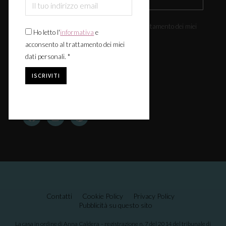
Ho letto l'
informativa
e acconsento al trattamento dei miei
Ho letto l'
informativa
e
dati personali. *
acconsento al trattamento dei miei
dati personali. *
Seguici:
Contatti
Cookie Policy
Privacy Policy
Pubblicità su questo sito
La casa in ordine di Anna Caldera – registrazione n. 7 del 2014 del tribunale di