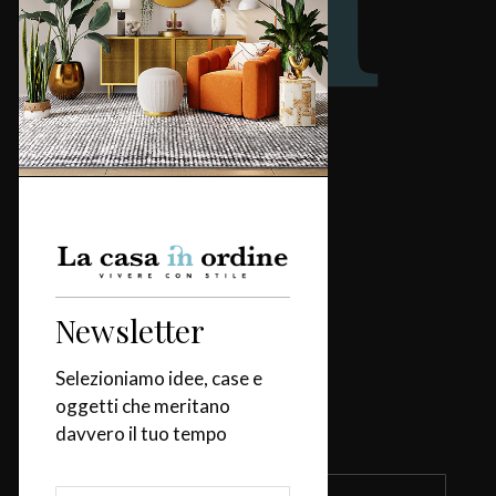
Redazione
Categorie
Casa
Design & Tendenze
Newsletter
Tavola
Fiere & Eventi
Selezioniamo idee, case e
oggetti che meritano
davvero il tuo tempo
Iscriviti alla newsletter