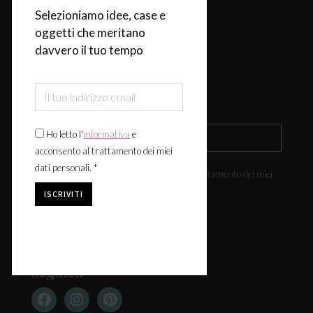
Selezioniamo idee, case e
Design & Tendenze
oggetti che meritano
Tavola
davvero il tuo tempo
Fiere & Eventi
Iscriviti alla newsletter
Ho letto l'
informativa
e
acconsento al trattamento dei miei
dati personali. *
Ho letto l'
informativa
e acconsento al trattamento dei miei
dati personali. *
Seguici: