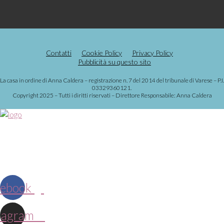
Contatti
Cookie Policy
Privacy Policy
Pubblicità su questo sito
La casa in ordine di Anna Caldera – registrazione n. 7 del 2014 del tribunale di Varese – P.I.
03329360121.
Copyright 2025 – Tutti i diritti riservati – Direttore Responsabile: Anna Caldera
ebook
tagram