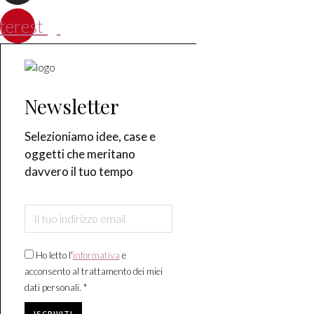
terest
Newsletter
Selezioniamo idee, case e
oggetti che meritano
davvero il tuo tempo
Ho letto l'
informativa
e
acconsento al trattamento dei miei
dati personali. *