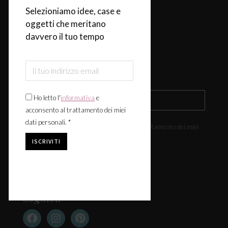
Selezioniamo idee, case e
Design & Tendenze
oggetti che meritano
Tavola
davvero il tuo tempo
Fiere & Eventi
Iscriviti alla newsletter
Ho letto l'
informativa
e
acconsento al trattamento dei miei
dati personali. *
Ho letto l'
informativa
e acconsento al trattamento dei miei
dati personali. *
Seguici: