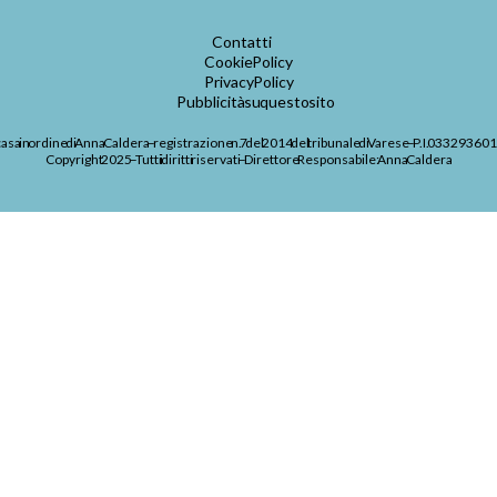
Contatti
Cookie Policy
Privacy Policy
Pubblicità su questo sito
casa in ordine di Anna Caldera – registrazione n. 7 del 2014 del tribunale di Varese – P.I. 03329360
Copyright 2025 – Tutti i diritti riservati – Direttore Responsabile: Anna Caldera