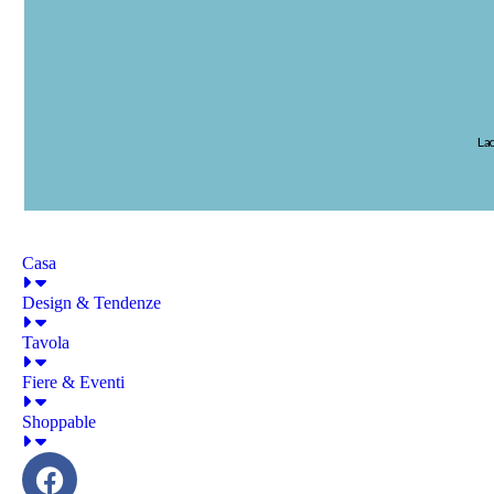
La 
Casa
Design & Tendenze
Tavola
Fiere & Eventi
Shoppable