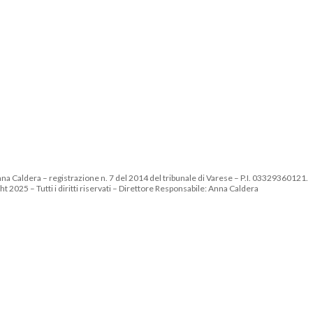
nna Caldera – registrazione n. 7 del 2014 del tribunale di Varese – P.I. 03329360121.
t 2025 – Tutti i diritti riservati – Direttore Responsabile: Anna Caldera