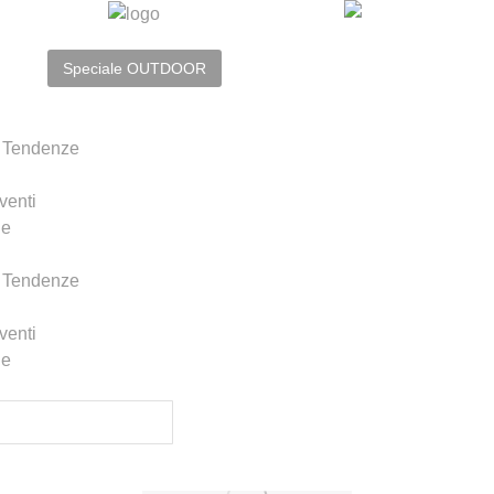
Speciale OUTDOOR
 Tendenze
venti
le
 Tendenze
venti
le