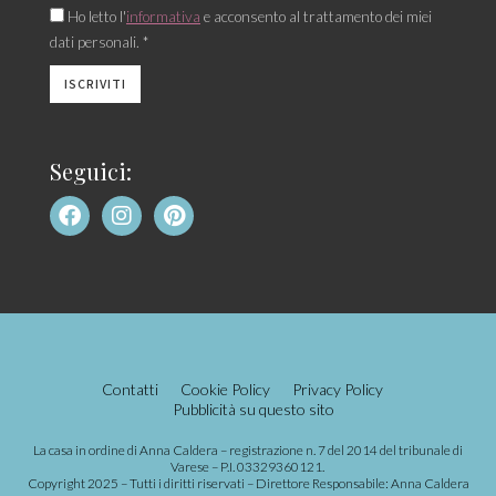
Ho letto l'
informativa
e acconsento al trattamento dei miei
dati personali. *
Seguici:
Contatti
Cookie Policy
Privacy Policy
Pubblicità su questo sito
La casa in ordine di Anna Caldera – registrazione n. 7 del 2014 del tribunale di
Varese – P.I. 03329360121.
Copyright 2025 – Tutti i diritti riservati – Direttore Responsabile: Anna Caldera