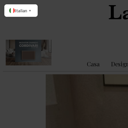
Italian
▼
Casa
Desig