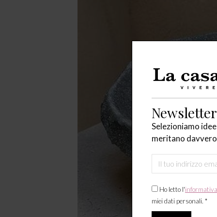
Newsletter
Selezioniamo idee,
meritano davvero 
Ho letto l'
informativ
miei dati personali. *