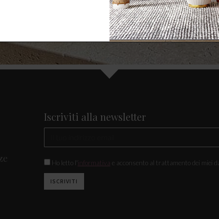
Iscriviti alla newsletter
ze
Ho letto l'
informativa
e acconsento al trattamento dei miei da