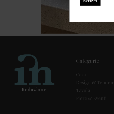
Categorie
Casa
Design & Tenden
Redazione
Tavola
Fiere & Eventi