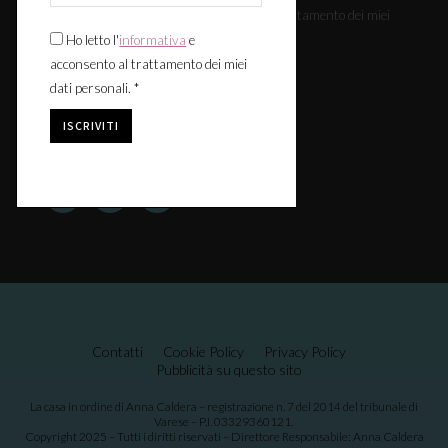
Ho letto l'
informativa
e acconsento al trattamento dei miei
dati personali. *
Ho letto l'
informativa
e
acconsento al trattamento dei miei
dati personali. *
Seguici:
Contatti
Cookie Policy
Privacy Policy
Pubblicità su questo sito
La casa in ordine di Anna Caldera – registrazione n. 7 del 2014 del tribunale di
Varese – P.I. 03329360121.
Copyright 2025 – Tutti i diritti riservati – Direttore Responsabile: Anna Caldera