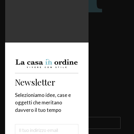
Redazione
Categorie
Casa
Design & Tendenze
Newsletter
Tavola
Fiere & Eventi
Selezioniamo idee, case e
oggetti che meritano
Iscriviti alla newsletter
davvero il tuo tempo