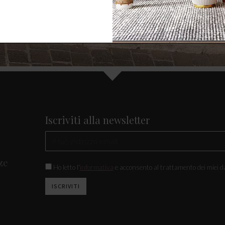
Iscriviti alla newsletter
ze
Ho letto l'
informativa
e acconsento al trattamento dei miei da