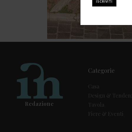
Categorie
Casa
Design & Tenden
Redazione
Tavola
Fiere & Eventi