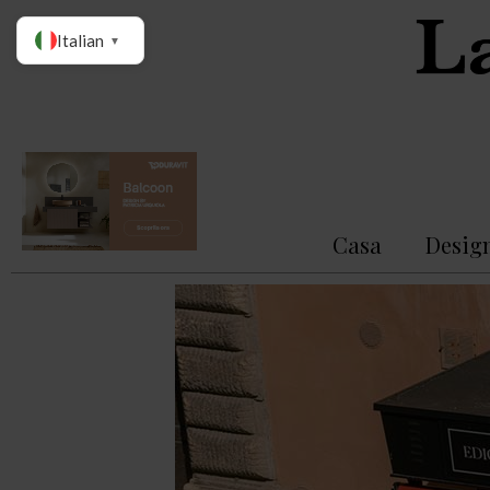
Italian
▼
Casa
Desig