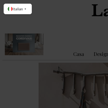
Italian
▼
Casa
Desig