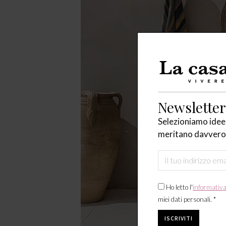
Newsletter
Selezioniamo idee,
meritano davvero 
Ho letto l'
informativ
miei dati personali. *