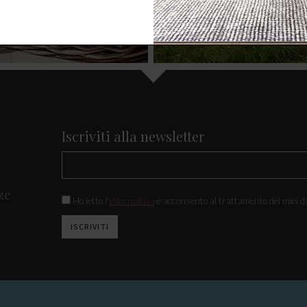
Iscriviti alla newsletter
ze
Ho letto l'
informativa
e acconsento al trattamento dei miei da